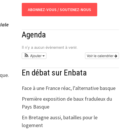
ABONNEZ-VOUS / SOUTENEZ-NOUS
iale
Agenda
Il n’y a aucun évènement à venir.
Ajouter
Voir le calendrier
En débat sur Enbata
sque.
Face à une France réac, l’alternative basque
Première exposition de baux fraduleux du
Pays Basque
En Bretagne aussi, batailles pour le
logement