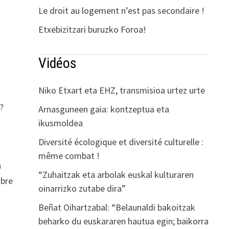
Le droit au logement n’est pas secondaire !
Etxebizitzari buruzko Foroa!
Vidéos
Niko Etxart eta EHZ, transmisioa urtez urte
 ?
Arnasguneen gaia: kontzeptua eta
ikusmoldea
Diversité écologique et diversité culturelle :
même combat !
n
“Zuhaitzak eta arbolak euskal kulturaren
mbre
oinarrizko zutabe dira”
Beñat Oihartzabal: “Belaunaldi bakoitzak
beharko du euskararen hautua egin; baikorra