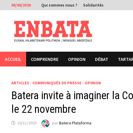
Passer
08/08/2026
Qui sommes nous ?
Solidarités
au
contenu
ACCUEIL
COMPRENDRE
OPINION
DÉBAT
TARTA
ARTICLES
/
COMMUNIQUÉS DE PRESSE
/
OPINION
Batera invite à imaginer la C
le 22 novembre
10/11/2025
par
Batera Plataforma