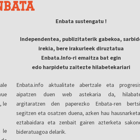
Enbata sustengatu !
Independentea, publizitaterik gabekoa, sarbid
irekia, bere irakurleek diruztatua
Enbata.Info-ri emaitza bat egin
edo harpidetu zaitezte hilabetekariari
ale
Enbata.info aktualitate abertzale eta progresi
vue
aipatzen duen web astekaria da, hilabate
, le
argitaratzen den paperezko Enbata-ren berts
segitzen eta osatzen duena, azken hau hausnarketa
eztabaidara eta zenbait gairen azterketa sakon
 le
bideratuagoa delarik.