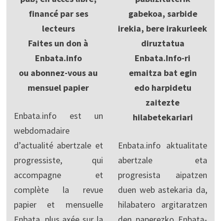
financé par ses
gabekoa, sarbide
lecteurs
irekia, bere irakurleek
Faites un don à
diruztatua
Enbata.info
Enbata.Info-ri
ou abonnez-vous au
emaitza bat egin
mensuel papier
edo harpidetu
zaitezte
Enbata.info est un
hilabetekariari
webdomadaire
d’actualité abertzale et
Enbata.info aktualitate
progressiste, qui
abertzale eta
accompagne et
progresista aipatzen
complète la revue
duen web astekaria da,
papier et mensuelle
hilabatero argitaratzen
Enbata, plus axée sur la
den paperezko Enbata-