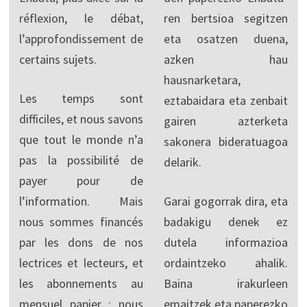
réflexion, le débat,
ren bertsioa segitzen
l’approfondissement de
eta osatzen duena,
certains sujets.
azken hau
hausnarketara,
Les temps sont
eztabaidara eta zenbait
difficiles, et nous savons
gairen azterketa
que tout le monde n’a
sakonera bideratuagoa
pas la possibilité de
delarik.
payer pour de
l’information. Mais
Garai gogorrak dira, eta
nous sommes financés
badakigu denek ez
par les dons de nos
dutela informazioa
lectrices et lecteurs, et
ordaintzeko ahalik.
les abonnements au
Baina irakurleen
mensuel papier : nous
emaitzek eta paperezko