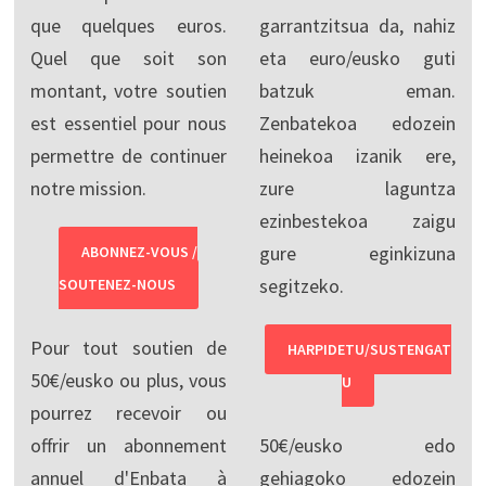
que quelques euros.
garrantzitsua da, nahiz
Quel que soit son
eta euro/eusko guti
montant, votre soutien
batzuk eman.
est essentiel pour nous
Zenbatekoa edozein
permettre de continuer
heinekoa izanik ere,
notre mission.
zure laguntza
ezinbestekoa zaigu
gure eginkizuna
ABONNEZ-VOUS /
segitzeko.
SOUTENEZ-NOUS
Pour tout soutien de
HARPIDETU/SUSTENGAT
50€/eusko ou plus, vous
U
pourrez recevoir ou
offrir un abonnement
50€/eusko edo
annuel d'Enbata à
gehiagoko edozein