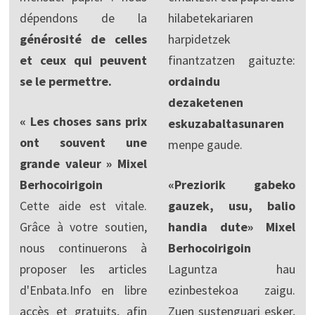
dépendons de la
hilabetekariaren
générosité de celles
harpidetzek
et ceux qui peuvent
finantzatzen gaituzte:
se le permettre.
ordaindu
dezaketenen
« Les choses sans prix
eskuzabaltasunaren
ont souvent une
menpe gaude.
grande valeur » Mixel
Berhocoirigoin
«Preziorik gabeko
Cette aide est vitale.
gauzek, usu, balio
Grâce à votre soutien,
handia dute» Mixel
nous continuerons à
Berhocoirigoin
proposer les articles
Laguntza hau
d'Enbata.Info en libre
ezinbestekoa zaigu.
accès et gratuits, afin
Zuen sustenguari esker,