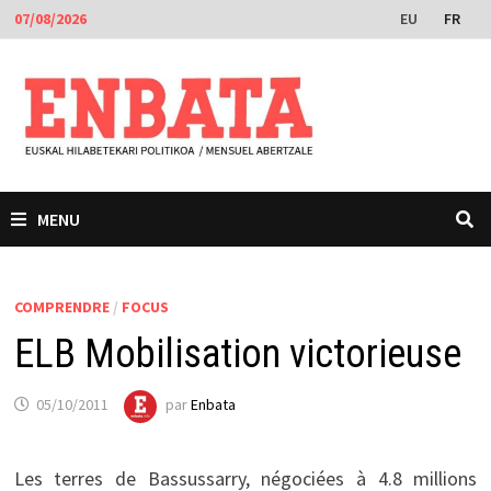
Passer
EU
FR
07/08/2026
au
contenu
MENU
COMPRENDRE
/
FOCUS
ELB Mobilisation victorieuse
05/10/2011
par
Enbata
Les terres de Bassussarry, négociées à 4.8 millions