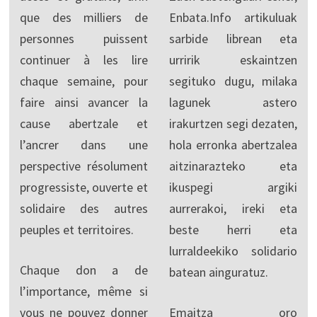
que des milliers de
Enbata.Info artikuluak
personnes puissent
sarbide librean eta
continuer à les lire
urririk eskaintzen
chaque semaine, pour
segituko dugu, milaka
faire ainsi avancer la
lagunek astero
cause abertzale et
irakurtzen segi dezaten,
l’ancrer dans une
hola erronka abertzalea
perspective résolument
aitzinarazteko eta
progressiste, ouverte et
ikuspegi argiki
solidaire des autres
aurrerakoi, ireki eta
peuples et territoires.
beste herri eta
lurraldeekiko solidario
Chaque don a de
batean ainguratuz.
l’importance, même si
vous ne pouvez donner
Emaitza oro