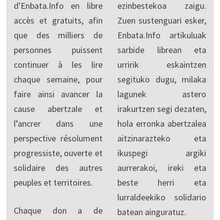
d'Enbata.Info en libre
ezinbestekoa zaigu.
accès et gratuits, afin
Zuen sustenguari esker,
que des milliers de
Enbata.Info artikuluak
personnes puissent
sarbide librean eta
continuer à les lire
urririk eskaintzen
chaque semaine, pour
segituko dugu, milaka
faire ainsi avancer la
lagunek astero
cause abertzale et
irakurtzen segi dezaten,
l’ancrer dans une
hola erronka abertzalea
perspective résolument
aitzinarazteko eta
progressiste, ouverte et
ikuspegi argiki
solidaire des autres
aurrerakoi, ireki eta
peuples et territoires.
beste herri eta
lurraldeekiko solidario
Chaque don a de
batean ainguratuz.