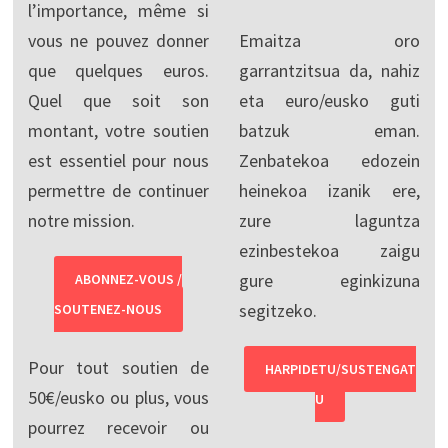
l’importance, même si
vous ne pouvez donner
Emaitza oro
que quelques euros.
garrantzitsua da, nahiz
Quel que soit son
eta euro/eusko guti
montant, votre soutien
batzuk eman.
est essentiel pour nous
Zenbatekoa edozein
permettre de continuer
heinekoa izanik ere,
notre mission.
zure laguntza
ezinbestekoa zaigu
gure eginkizuna
ABONNEZ-VOUS /
segitzeko.
SOUTENEZ-NOUS
Pour tout soutien de
HARPIDETU/SUSTENGAT
50€/eusko ou plus, vous
U
pourrez recevoir ou