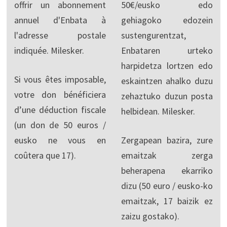
offrir un abonnement
50€/eusko edo
annuel d'Enbata à
gehiagoko edozein
l'adresse postale
sustengurentzat,
indiquée. Milesker.
Enbataren urteko
harpidetza lortzen edo
Si vous êtes imposable,
eskaintzen ahalko duzu
votre don bénéficiera
zehaztuko duzun posta
d’une déduction fiscale
helbidean. Milesker.
(un don de 50 euros /
eusko ne vous en
Zergapean bazira, zure
coûtera que 17).
emaitzak zerga
beherapena ekarriko
dizu (50 euro / eusko-ko
emaitzak, 17 baizik ez
zaizu gostako).