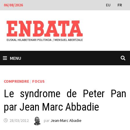
Passer
EU
FR
06/08/2026
au
contenu
MENU
COMPRENDRE
/
FOCUS
Le syndrome de Peter Pan
par Jean Marc Abbadie
28/03/2012
par
Jean-Marc Abadie