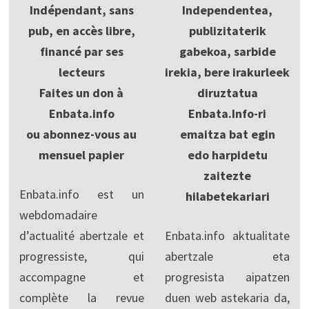
Indépendant, sans
Independentea,
pub, en accès libre,
publizitaterik
financé par ses
gabekoa, sarbide
lecteurs
irekia, bere irakurleek
Faites un don à
diruztatua
Enbata.info
Enbata.Info-ri
ou abonnez-vous au
emaitza bat egin
mensuel papier
edo harpidetu
zaitezte
Enbata.info est un
hilabetekariari
webdomadaire
d’actualité abertzale et
Enbata.info aktualitate
progressiste, qui
abertzale eta
accompagne et
progresista aipatzen
complète la revue
duen web astekaria da,