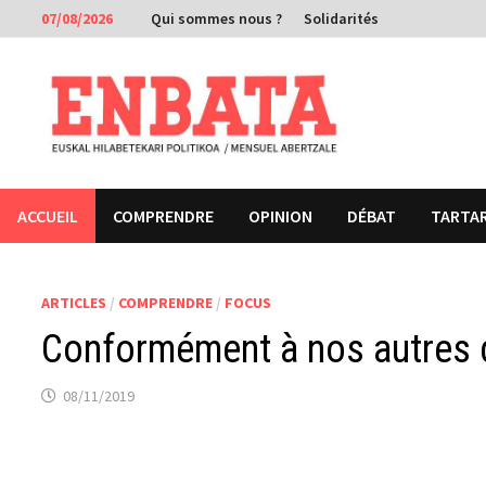
Passer
07/08/2026
Qui sommes nous ?
Solidarités
au
contenu
ACCUEIL
COMPRENDRE
OPINION
DÉBAT
TARTA
ARTICLES
/
COMPRENDRE
/
FOCUS
Conformément à nos autres
08/11/2019