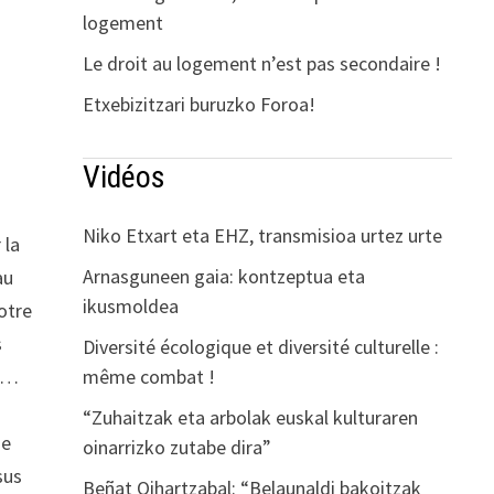
logement
Le droit au logement n’est pas secondaire !
Etxebizitzari buruzko Foroa!
Vidéos
s
Niko Etxart eta EHZ, transmisioa urtez urte
 la
Arnasguneen gaia: kontzeptua eta
au
ikusmoldea
otre
s
Diversité écologique et diversité culturelle :
es…
même combat !
“Zuhaitzak eta arbolak euskal kulturaren
de
oinarrizko zutabe dira”
sus
Beñat Oihartzabal: “Belaunaldi bakoitzak