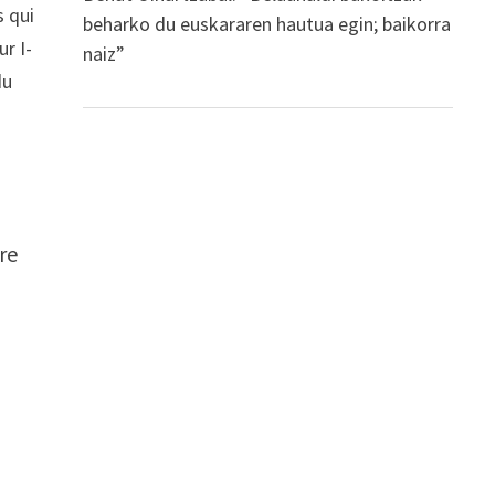
s qui
beharko du euskararen hautua egin; baikorra
r I-
naiz”
du
…
re