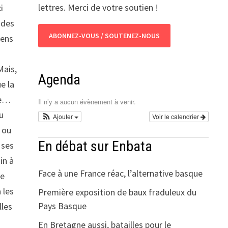
lettres. Merci de votre soutien !
i
 des
ABONNEZ-VOUS / SOUTENEZ-NOUS
iens
Mais,
Agenda
e la
ée…
Il n’y a aucun évènement à venir.
u
Ajouter
Voir le calendrier
 ou
En débat sur Enbata
 ses
in à
Face à une France réac, l’alternative basque
de
 les
Première exposition de baux fraduleux du
Pays Basque
lles
En Bretagne aussi, batailles pour le