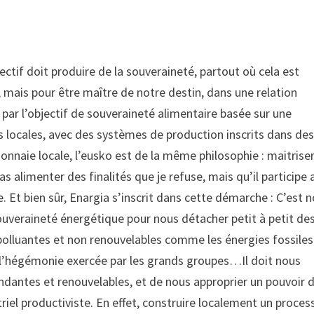
ctif doit produire de la souveraineté, partout où cela est
, mais pour être maître de notre destin, dans une relation
, par l’objectif de souveraineté alimentaire basée sur une
les locales, avec des systèmes de production inscrits dans de
naie locale, l’eusko est de la même philosophie : maitriser
pas alimenter des finalités que je refuse, mais qu’il participe 
 Et bien sûr, Enargia s’inscrit dans cette démarche : C’est n
e souveraineté énergétique pour nous détacher petit à petit de
polluantes et non renouvelables comme les énergies fossil
e l’hégémonie exercée par les grands groupes…Il doit nous
bondantes et renouvelables, et de nous approprier un pouvoir 
riel productiviste. En effet, construire localement un proces