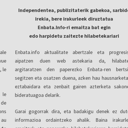
Independentea, publizitaterik gabekoa, sarbid
irekia, bere irakurleek diruztatua
Enbata.Info-ri emaitza bat egin
edo harpidetu zaitezte hilabetekariari
ale
Enbata.info aktualitate abertzale eta progresi
vue
aipatzen duen web astekaria da, hilabate
, le
argitaratzen den paperezko Enbata-ren berts
segitzen eta osatzen duena, azken hau hausnarketa
eztabaidara eta zenbait gairen azterketa sakon
 le
bideratuagoa delarik.
 de
ons
Garai gogorrak dira, eta badakigu denek ez dut
 au
informazioa ordaintzeko ahalik. Baina irakurl