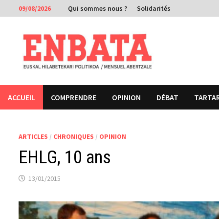
Passer
09/08/2026
Qui sommes nous ?
Solidarités
au
contenu
ACCUEIL
COMPRENDRE
OPINION
DÉBAT
TARTA
ARTICLES
/
CHRONIQUES
/
OPINION
EHLG, 10 ans
13/01/2015