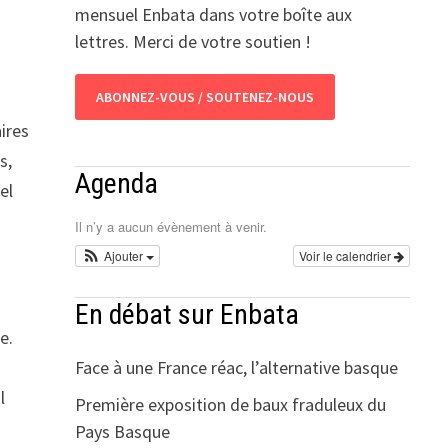
mensuel Enbata dans votre boîte aux
lettres. Merci de votre soutien !
ABONNEZ-VOUS / SOUTENEZ-NOUS
ires
s,
Agenda
el
Il n’y a aucun évènement à venir.
Ajouter
Voir le calendrier
En débat sur Enbata
e.
Face à une France réac, l’alternative basque
l
Première exposition de baux fraduleux du
Pays Basque