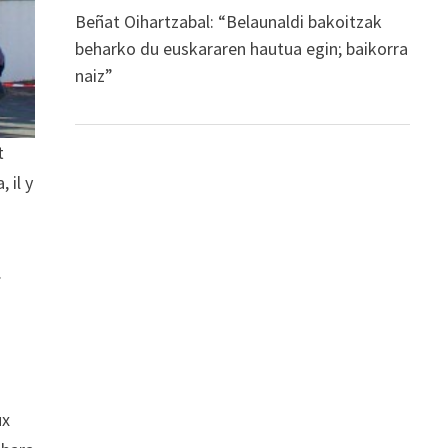
Beñat Oihartzabal: “Belaunaldi bakoitzak
beharko du euskararen hautua egin; baikorra
naiz”
t
 il y
.
ux