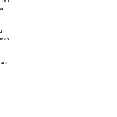
nbara
ur
u
ué en
d
 ans.