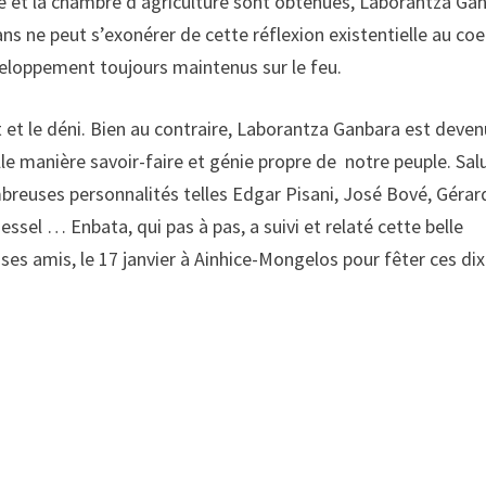
ique et la chambre d’agriculture sont obtenues, Laborantza Ga
 ans ne peut s’exonérer de cette réflexion existentielle au coe
veloppement toujours maintenus sur le feu.
 et le déni. Bien au contraire, Laborantza Ganbara est deven
le manière savoir-faire et génie propre de notre peuple. Sal
breuses personnalités telles Edgar Pisani, José Bové, Gérar
sel … Enbata, qui pas à pas, a suivi et relaté cette belle
es amis, le 17 janvier à Ainhice-Mongelos pour fêter ces dix