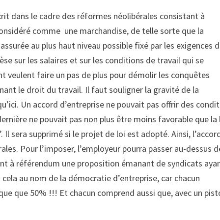
crit dans le cadre des réformes néolibérales consistant à
l, considéré comme une marchandise, de telle sorte que la
it assurée au plus haut niveau possible fixé par les exigences 
e sur les salaires et sur les conditions de travail qui se
t veulent faire un pas de plus pour démolir les conquêtes
ant le droit du travail. Il faut souligner la gravité de la
u’ici. Un accord d’entreprise ne pouvait pas offrir des condi
ernière ne pouvait pas non plus être moins favorable que la 
”. Il sera supprimé si le projet de loi est adopté. Ainsi, l’accor
ales. Pour l’imposer, l’employeur pourra passer au-dessus d
ant à référendum une proposition émanant de syndicats aya
t cela au nom de la démocratie d’entreprise, car chacun
ue que 50% !!! Et chacun comprend aussi que, avec un pist