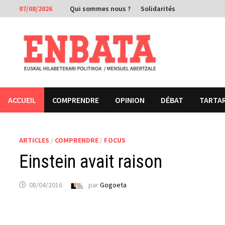
Passer
07/08/2026
Qui sommes nous ?
Solidarités
au
contenu
ACCUEIL
COMPRENDRE
OPINION
DÉBAT
TARTA
ARTICLES
/
COMPRENDRE
/
FOCUS
Einstein avait raison
08/04/2016
par
Gogoeta