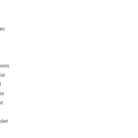
des
tions
loi
d
es
nt
olet