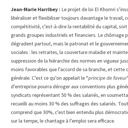
Jean-Marie Harribey :
Le projet de loi El Khomri s’ins
libéraliser et flexibiliser toujours davantage le travai
compétitivité, c’est-à-dire la rentabilité du capital, so
grands groupes industriels et financiers. Le chômage pès
dégradent partout, mais le patronat et le gouvernemen
sociales : les retraites, la couverture maladie et mainten
suppression de la hiérarchie des normes en vigueur jusq
moins favorables que l’accord de sa branche, et cette d
générale. C’est ce qu’on appelait le “
principe de faveur
d’entreprise pourra déroger aux conventions plus génér
syndicats représentant 50 % des salariés, en soumett
recueilli au moins 30 % des suffrages des salariés. Tou
comprend que 30%, c’est bien entendu plus démocratiq
sur la tempe, le chantage à l’emploi sera efficace.