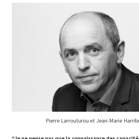
Pierre Larrouturou et Jean-Marie Harribe
“Je ne pense pas que la connaissance des capacit