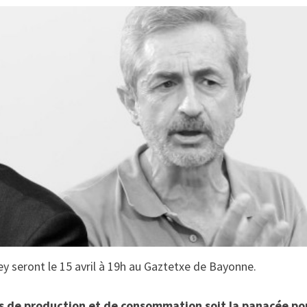
y seront le 15 avril à 19h au Gaztetxe de Bayonne.
és de production et de consommation soit la panacée po