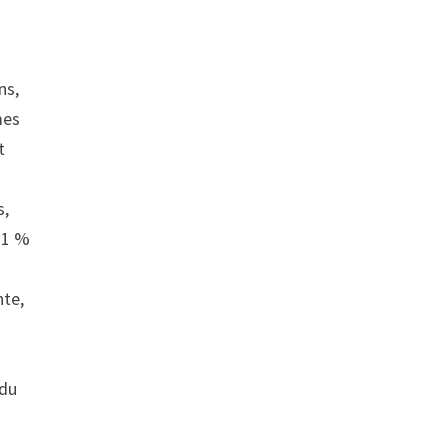
ns,
mes
t
s,
21 %
nte,
 du