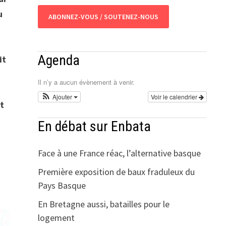
u
ABONNEZ-VOUS / SOUTENEZ-NOUS
Agenda
it
Il n’y a aucun évènement à venir.
Ajouter
Voir le calendrier
st
En débat sur Enbata
Face à une France réac, l’alternative basque
Première exposition de baux fraduleux du
Pays Basque
En Bretagne aussi, batailles pour le
logement