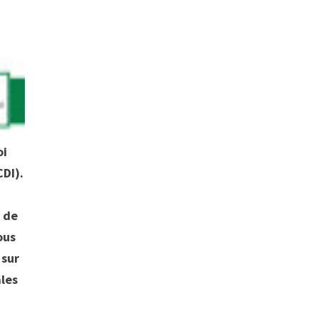
oi
CDI).
e de
ous
 sur
ales