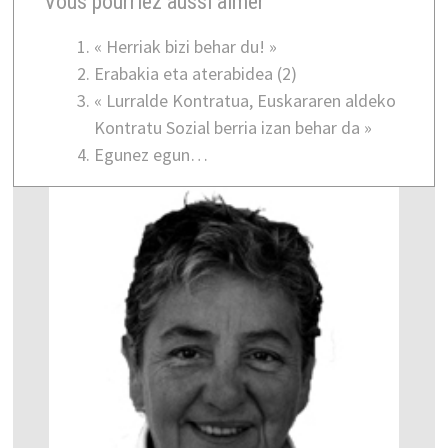
Vous pourriez aussi aimer
« Herriak bizi behar du! »
Erabakia eta aterabidea (2)
« Lurralde Kontratua, Euskararen aldeko
Kontratu Sozial berria izan behar da »
Egunez egun…