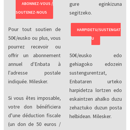
gure eginkizuna
ABONNEZ-VOUS /
segitzeko.
SOUTENEZ-NOUS
Pour tout soutien de
HARPIDETU/SUSTENGAT
50€/eusko ou plus, vous
U
pourrez recevoir ou
offrir un abonnement
50€/eusko edo
annuel d'Enbata à
gehiagoko edozein
l'adresse postale
sustengurentzat,
indiquée. Milesker.
Enbataren urteko
harpidetza lortzen edo
Si vous êtes imposable,
eskaintzen ahalko duzu
votre don bénéficiera
zehaztuko duzun posta
d’une déduction fiscale
helbidean. Milesker.
(un don de 50 euros /