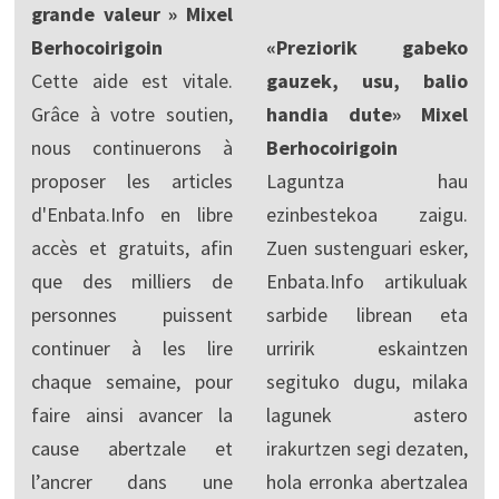
grande valeur » Mixel
Berhocoirigoin
«Preziorik gabeko
Cette aide est vitale.
gauzek, usu, balio
Grâce à votre soutien,
handia dute» Mixel
nous continuerons à
Berhocoirigoin
proposer les articles
Laguntza hau
d'Enbata.Info en libre
ezinbestekoa zaigu.
accès et gratuits, afin
Zuen sustenguari esker,
que des milliers de
Enbata.Info artikuluak
personnes puissent
sarbide librean eta
continuer à les lire
urririk eskaintzen
chaque semaine, pour
segituko dugu, milaka
faire ainsi avancer la
lagunek astero
cause abertzale et
irakurtzen segi dezaten,
l’ancrer dans une
hola erronka abertzalea