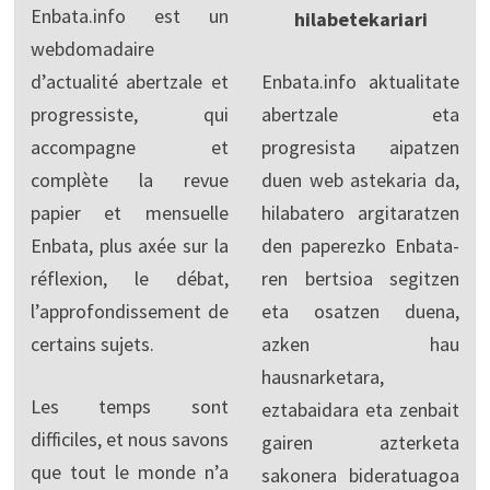
Enbata.info est un
hilabetekariari
webdomadaire
d’actualité abertzale et
Enbata.info aktualitate
progressiste, qui
abertzale eta
accompagne et
progresista aipatzen
complète la revue
duen web astekaria da,
papier et mensuelle
hilabatero argitaratzen
Enbata, plus axée sur la
den paperezko Enbata-
réflexion, le débat,
ren bertsioa segitzen
l’approfondissement de
eta osatzen duena,
certains sujets.
azken hau
hausnarketara,
Les temps sont
eztabaidara eta zenbait
difficiles, et nous savons
gairen azterketa
que tout le monde n’a
sakonera bideratuagoa