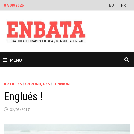
Passer
EU
FR
07/08/2026
au
contenu
MENU
ARTICLES
/
CHRONIQUES
/
OPINION
Englués !
02/03/2017