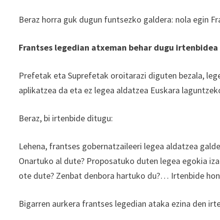
Beraz horra guk dugun funtsezko galdera: nola egin F
Frantses legedian atxeman behar dugu irtenbidea
Prefetak eta Suprefetak oroitarazi diguten bezala, leg
aplikatzea da eta ez legea aldatzea Euskara laguntzeko
Beraz, bi irtenbide ditugu:
Lehena, frantses gobernatzaileeri legea aldatzea gald
Onartuko al dute? Proposatuko duten legea egokia iza
ote dute? Zenbat denbora hartuko du?… Irtenbide hone
Bigarren aurkera frantses legedian ataka ezina den ir