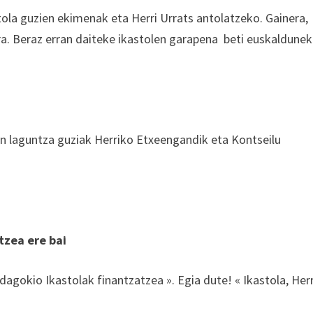
stola guzien ekimenak eta Herri Urrats antolatzeko. Gainera,
dira. Beraz erran daiteke ikastolen garapena beti euskaldunek
un laguntza guziak Herriko Etxeengandik eta Kontseilu
tzea ere bai
dagokio Ikastolak finantzatzea ». Egia dute! « Ikastola, Herr