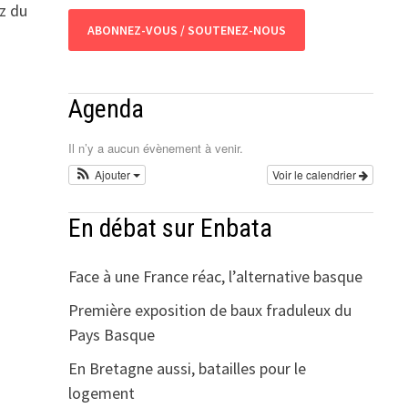
ez du
ABONNEZ-VOUS / SOUTENEZ-NOUS
Agenda
Il n’y a aucun évènement à venir.
Ajouter
Voir le calendrier
En débat sur Enbata
Face à une France réac, l’alternative basque
Première exposition de baux fraduleux du
Pays Basque
i
En Bretagne aussi, batailles pour le
logement