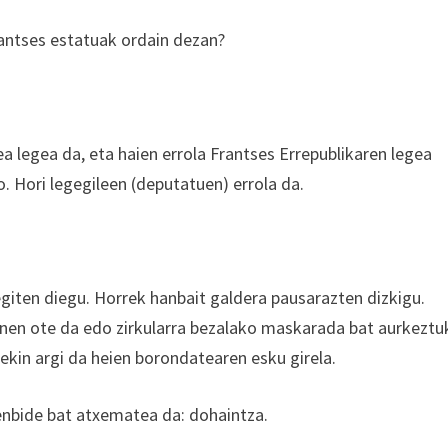
rantses estatuak ordain dezan?
ea legea da, eta haien errola Frantses Errepublikaren legea
. Hori legegileen (deputatuen) errola da.
egiten diegu. Horrek hanbait galdera pausarazten dizkigu.
nen ote da edo zirkularra bezalako maskarada bat aurkeztu
kin argi da heien borondatearen esku girela.
tenbide bat atxematea da: dohaintza.