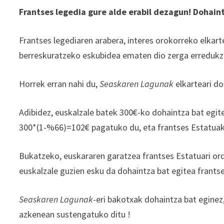
Frantses legedia gure alde erabil dezagun! Dohain
Frantses legediaren arabera, interes orokorreko elka
berreskuratzeko eskubidea ematen dio zerga erredukzio
Horrek erran nahi du,
Seaskaren Lagunak
elkarteari d
Adibidez, euskalzale batek 300€-ko dohaintza bat egi
300*(1-%66)=102€ pagatuko du, eta frantses Estatua
Bukatzeko, euskararen garatzea frantses Estatuari ord
euskalzale guzien esku da dohaintza bat egitea frants
Seaskaren Lagunak
-eri bakotxak dohaintza bat eginez
azkenean sustengatuko ditu !