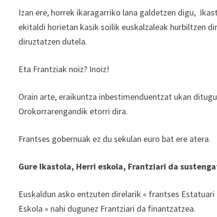
Izan ere, horrek ikaragarriko lana galdetzen digu, Ika
ekitaldi horietan kasik soilik euskalzaleak hurbiltzen 
diruztatzen dutela.
Eta Frantziak noiz? Inoiz!
Orain arte, eraikuntza inbestimenduentzat ukan ditug
Orokorrarengandik etorri dira.
Frantses gobernuak ez du sekulan euro bat ere atera.
Gure Ikastola, Herri eskola, Frantziari da sustenga
Euskaldun asko entzuten direlarik « frantses Estatuari 
Eskola » nahi dugunez Frantziari da finantzatzea.