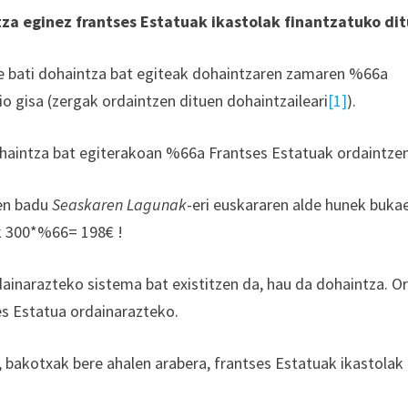
tza eginez frantses Estatuak ikastolak finantzatuko di
rte bati dohaintza bat egiteak dohaintzaren zamaren %66a
 gisa (zergak ordaintzen dituen dohaintzaileari
[1]
).
ohaintza bat egiterakoan %66a Frantses Estatuak ordaintzen
ten badu
Seaskaren Lagunak
-eri euskararen alde hunek buka
k 300*%66= 198€ !
ainarazteko sistema bat existitzen da, hau da dohaintza. Or
es Estatua ordainarazteko.
, bakotxak bere ahalen arabera, frantses Estatuak ikastolak