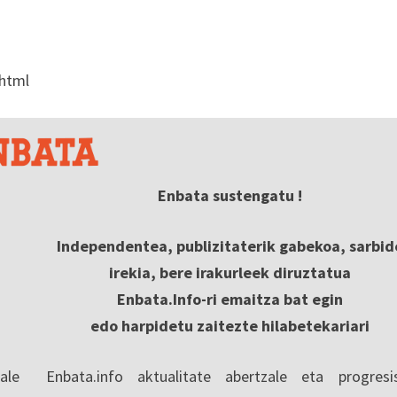
xhtml
Enbata sustengatu !
Independentea, publizitaterik gabekoa, sarbid
irekia, bere irakurleek diruztatua
Enbata.Info-ri emaitza bat egin
edo harpidetu zaitezte hilabetekariari
ale
Enbata.info aktualitate abertzale eta progresi