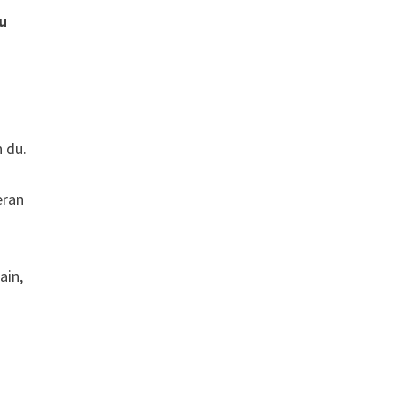
tu
 du.
eran
ain,