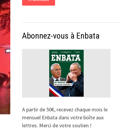
Abonnez-vous à Enbata
A partir de 50€, recevez chaque mois le
mensuel Enbata dans votre boîte aux
lettres. Merci de votre soutien !