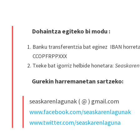
Dohaintza egiteko bi modu :
Banku transferentzia bat eginez IBAN horret
CCOPFRPPXXX
Txeke bat igorriz helbide honetara:
Seaskaren
Gurekin harremanetan sartzeko:
seaskarenlagunak ( @ ) gmail.com
www.facebook.com/seaskarenlagunak
www.twitter.com/seaskarenlaguna