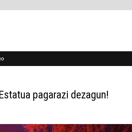
RO
 Estatua pagarazi dezagun!