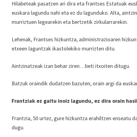
Hilabeteak pasatzen ari dira eta frantses Estatuak eu
euskara lagundu nahi eta ez du lagunduko. Alta, aintzin
murriztuen legearekin eta bertzetik zirkularrarekin.
Lehenak, Frantses hizkuntza, administrazioaren hizkunt
etxeen laguntzak ikastolekiko murrizten ditu.
Aintzinatzeak izan behar ziren…beti itxoiten ditugu.
Batzuk oraindik dudatzen bazuten, orain argi da euskara
Frantziak ez gaitu inoiz lagundu, ez dira orain has
Frantzia, 50 urtez, gure hizkuntza erahiltzen enseatu d
dugu.