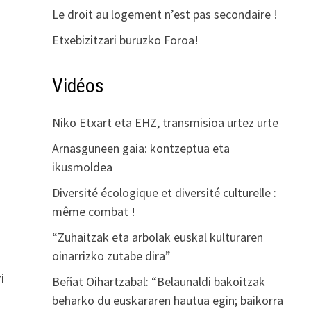
Le droit au logement n’est pas secondaire !
Etxebizitzari buruzko Foroa!
Vidéos
Niko Etxart eta EHZ, transmisioa urtez urte
Arnasguneen gaia: kontzeptua eta
ikusmoldea
Diversité écologique et diversité culturelle :
même combat !
“Zuhaitzak eta arbolak euskal kulturaren
oinarrizko zutabe dira”
i
Beñat Oihartzabal: “Belaunaldi bakoitzak
beharko du euskararen hautua egin; baikorra