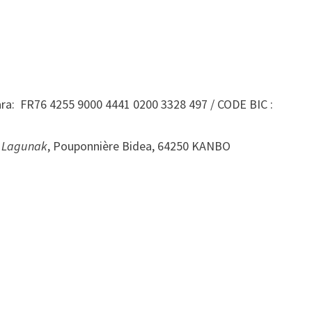
ara: FR76 4255 9000 4441 0200 3328 497 / CODE BIC :
 Lagunak
, Pouponnière Bidea, 64250 KANBO