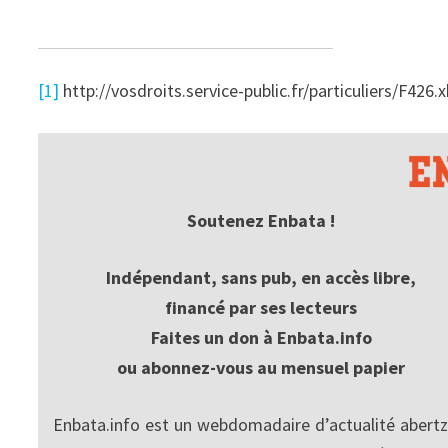
[1]
http://vosdroits.service-public.fr/particuliers/F426.
Soutenez Enbata !
Indépendant, sans pub, en accès libre,
financé par ses lecteurs
Faites un don à Enbata.info
ou abonnez-vous au mensuel papier
Enbata.info est un webdomadaire d’actualité abertz