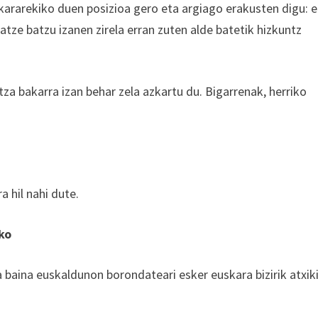
skararekiko duen posizioa gero eta argiago erakusten digu: 
atze batzu izanen zirela erran zuten alde batetik hizkuntz
za bakarra izan behar zela azkartu du. Bigarrenak, herriko
 hil nahi dute.
iko
a baina euskaldunon borondateari esker euskara bizirik atxik