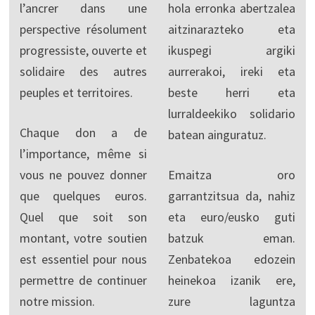
l’ancrer dans une
hola erronka abertzalea
perspective résolument
aitzinarazteko eta
progressiste, ouverte et
ikuspegi argiki
solidaire des autres
aurrerakoi, ireki eta
peuples et territoires.
beste herri eta
lurraldeekiko solidario
Chaque don a de
batean ainguratuz.
l’importance, même si
vous ne pouvez donner
Emaitza oro
que quelques euros.
garrantzitsua da, nahiz
Quel que soit son
eta euro/eusko guti
montant, votre soutien
batzuk eman.
est essentiel pour nous
Zenbatekoa edozein
permettre de continuer
heinekoa izanik ere,
notre mission.
zure laguntza