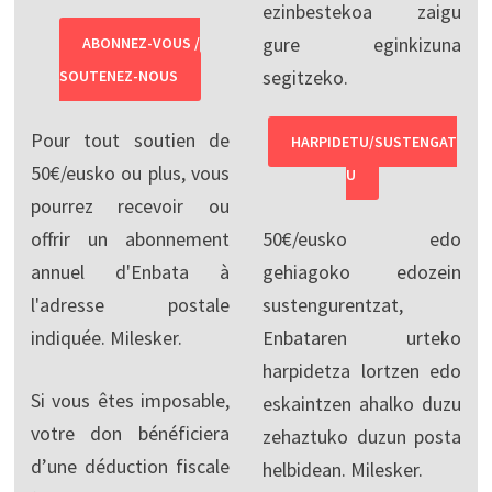
ezinbestekoa zaigu
gure eginkizuna
ABONNEZ-VOUS /
segitzeko.
SOUTENEZ-NOUS
Pour tout soutien de
HARPIDETU/SUSTENGAT
50€/eusko ou plus, vous
U
pourrez recevoir ou
offrir un abonnement
50€/eusko edo
annuel d'Enbata à
gehiagoko edozein
l'adresse postale
sustengurentzat,
indiquée. Milesker.
Enbataren urteko
harpidetza lortzen edo
Si vous êtes imposable,
eskaintzen ahalko duzu
votre don bénéficiera
zehaztuko duzun posta
d’une déduction fiscale
helbidean. Milesker.