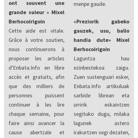
ont souvent une
menpe gaude.
grande valeur » Mixel
Berhocoirigoin
«Preziorik gabeko
Cette aide est vitale.
gauzek, usu, balio
Grâce à votre soutien,
handia dute» Mixel
nous continuerons à
Berhocoirigoin
proposer les articles
Laguntza hau
d'Enbata.Info en libre
ezinbestekoa zaigu.
accès et gratuits, afin
Zuen sustenguari esker,
que des milliers de
Enbata.Info artikuluak
personnes puissent
sarbide librean eta
continuer à les lire
urririk eskaintzen
chaque semaine, pour
segituko dugu, milaka
faire ainsi avancer la
lagunek astero
cause abertzale et
irakurtzen segi dezaten,