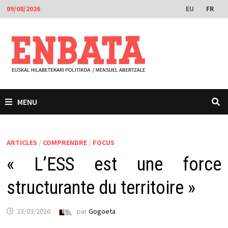
Passer
EU
FR
09/08/2026
au
contenu
MENU
ARTICLES
/
COMPRENDRE
/
FOCUS
« L’ESS est une force
structurante du territoire »
23/03/2026
par
Gogoeta