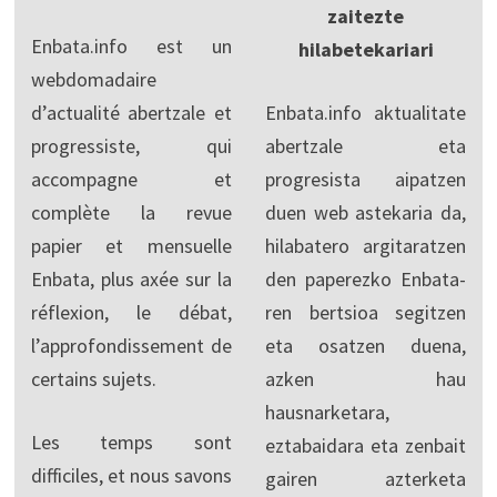
zaitezte
Enbata.info est un
hilabetekariari
webdomadaire
d’actualité abertzale et
Enbata.info aktualitate
progressiste, qui
abertzale eta
accompagne et
progresista aipatzen
complète la revue
duen web astekaria da,
papier et mensuelle
hilabatero argitaratzen
Enbata, plus axée sur la
den paperezko Enbata-
réflexion, le débat,
ren bertsioa segitzen
l’approfondissement de
eta osatzen duena,
certains sujets.
azken hau
hausnarketara,
Les temps sont
eztabaidara eta zenbait
difficiles, et nous savons
gairen azterketa