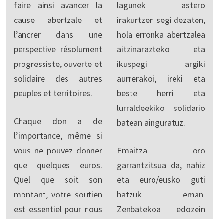
faire ainsi avancer la
lagunek astero
cause abertzale et
irakurtzen segi dezaten,
l’ancrer dans une
hola erronka abertzalea
perspective résolument
aitzinarazteko eta
progressiste, ouverte et
ikuspegi argiki
solidaire des autres
aurrerakoi, ireki eta
peuples et territoires.
beste herri eta
lurraldeekiko solidario
Chaque don a de
batean ainguratuz.
l’importance, même si
vous ne pouvez donner
Emaitza oro
que quelques euros.
garrantzitsua da, nahiz
Quel que soit son
eta euro/eusko guti
montant, votre soutien
batzuk eman.
est essentiel pour nous
Zenbatekoa edozein