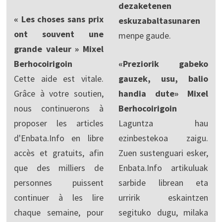
dezaketenen
« Les choses sans prix
eskuzabaltasunaren
ont souvent une
menpe gaude.
grande valeur » Mixel
Berhocoirigoin
«Preziorik gabeko
Cette aide est vitale.
gauzek, usu, balio
Grâce à votre soutien,
handia dute» Mixel
nous continuerons à
Berhocoirigoin
proposer les articles
Laguntza hau
d'Enbata.Info en libre
ezinbestekoa zaigu.
accès et gratuits, afin
Zuen sustenguari esker,
que des milliers de
Enbata.Info artikuluak
personnes puissent
sarbide librean eta
continuer à les lire
urririk eskaintzen
chaque semaine, pour
segituko dugu, milaka