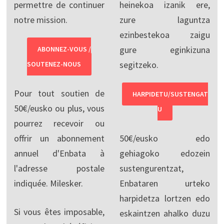
permettre de continuer
heinekoa izanik ere,
notre mission.
zure laguntza
ezinbestekoa zaigu
gure eginkizuna
ABONNEZ-VOUS /
segitzeko.
SOUTENEZ-NOUS
Pour tout soutien de
HARPIDETU/SUSTENGAT
50€/eusko ou plus, vous
U
pourrez recevoir ou
offrir un abonnement
50€/eusko edo
annuel d'Enbata à
gehiagoko edozein
l'adresse postale
sustengurentzat,
indiquée. Milesker.
Enbataren urteko
harpidetza lortzen edo
Si vous êtes imposable,
eskaintzen ahalko duzu