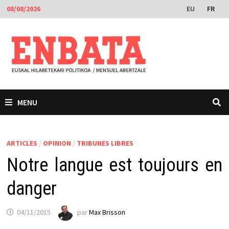
Passer
EU
FR
08/08/2026
au
contenu
MENU
ARTICLES
/
OPINION
/
TRIBUNES LIBRES
Notre langue est toujours en
danger
04/11/2015
par
Max Brisson