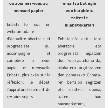
ou abonnez-vous au
emaitza bat egin
mensuel papier
edo harpidetu
zaitezte
Enbata.info est un
hilabetekariari
webdomadaire
d’actualité abertzale et
Enbata.info aktualitate
progressiste, qui
abertzale eta
accompagne et
progresista aipatzen
complète la revue
duen web astekaria da,
papier et mensuelle
hilabatero argitaratzen
Enbata, plus axée sur la
den paperezko Enbata-
réflexion, le débat,
ren bertsioa segitzen
l’approfondissement de
eta osatzen duena,
certains sujets.
azken hau
hausnarketara,