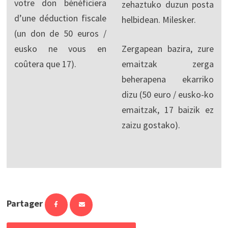
votre don bénéficiera
zehaztuko duzun posta
d’une déduction fiscale
helbidean. Milesker.
(un don de 50 euros /
eusko ne vous en
Zergapean bazira, zure
coûtera que 17).
emaitzak zerga
beherapena ekarriko
dizu (50 euro / eusko-ko
emaitzak, 17 baizik ez
zaizu gostako).
Partager