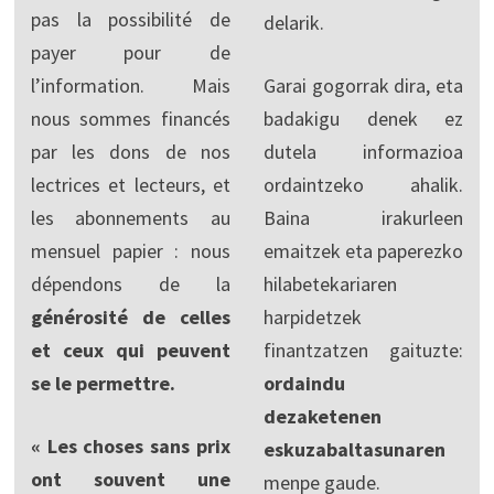
pas la possibilité de
delarik.
payer pour de
l’information. Mais
Garai gogorrak dira, eta
nous sommes financés
badakigu denek ez
par les dons de nos
dutela informazioa
lectrices et lecteurs, et
ordaintzeko ahalik.
les abonnements au
Baina irakurleen
mensuel papier : nous
emaitzek eta paperezko
dépendons de la
hilabetekariaren
générosité de celles
harpidetzek
et ceux qui peuvent
finantzatzen gaituzte:
se le permettre.
ordaindu
dezaketenen
« Les choses sans prix
eskuzabaltasunaren
ont souvent une
menpe gaude.