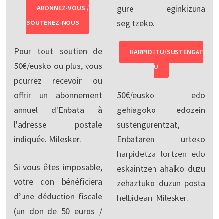
gure eginkizuna
ABONNEZ-VOUS /
segitzeko.
SOUTENEZ-NOUS
Pour tout soutien de
HARPIDETU/SUSTENGAT
50€/eusko ou plus, vous
U
pourrez recevoir ou
offrir un abonnement
50€/eusko edo
annuel d'Enbata à
gehiagoko edozein
l'adresse postale
sustengurentzat,
indiquée. Milesker.
Enbataren urteko
harpidetza lortzen edo
Si vous êtes imposable,
eskaintzen ahalko duzu
votre don bénéficiera
zehaztuko duzun posta
d’une déduction fiscale
helbidean. Milesker.
(un don de 50 euros /