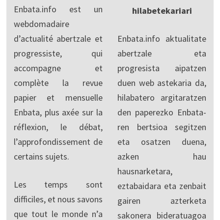
Enbata.info est un
hilabetekariari
webdomadaire
d’actualité abertzale et
Enbata.info aktualitate
progressiste, qui
abertzale eta
accompagne et
progresista aipatzen
complète la revue
duen web astekaria da,
papier et mensuelle
hilabatero argitaratzen
Enbata, plus axée sur la
den paperezko Enbata-
réflexion, le débat,
ren bertsioa segitzen
l’approfondissement de
eta osatzen duena,
certains sujets.
azken hau
hausnarketara,
Les temps sont
eztabaidara eta zenbait
difficiles, et nous savons
gairen azterketa
que tout le monde n’a
sakonera bideratuagoa