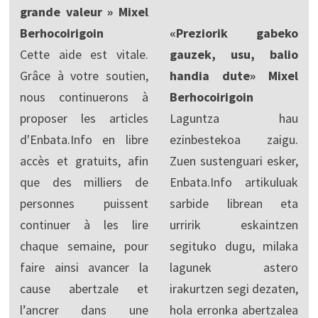
grande valeur » Mixel
Berhocoirigoin
«Preziorik gabeko
Cette aide est vitale.
gauzek, usu, balio
Grâce à votre soutien,
handia dute» Mixel
nous continuerons à
Berhocoirigoin
proposer les articles
Laguntza hau
d'Enbata.Info en libre
ezinbestekoa zaigu.
accès et gratuits, afin
Zuen sustenguari esker,
que des milliers de
Enbata.Info artikuluak
personnes puissent
sarbide librean eta
continuer à les lire
urririk eskaintzen
chaque semaine, pour
segituko dugu, milaka
faire ainsi avancer la
lagunek astero
cause abertzale et
irakurtzen segi dezaten,
l’ancrer dans une
hola erronka abertzalea