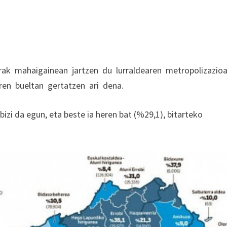
rak mahaigainean jartzen du lurraldearen metropolizazio
ren bueltan gertatzen ari dena.
izi da egun, eta beste ia heren bat (%29,1), bitarteko