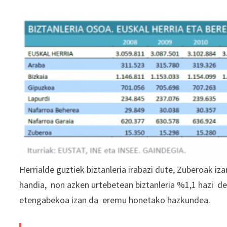
Herrialde guztiek biztanleria irabazi dute, Zuberoak i
handia, non azken urtebetean biztanleria %1,1 hazi den
etengabekoa izan da eremu honetako hazkundea.