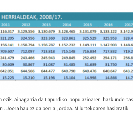
zan ezik. Aipagarria da Lapurdiko populazioaren hazkunde-ta
 . Joera hau ez da berria , ordea. Milurtekoaren hasieratik