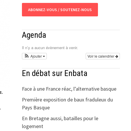
ABONNEZ-VOUS / SOUTENEZ-NOUS
Agenda
Il n’y a aucun évènement à venir.
Ajouter
Voir le calendrier
En débat sur Enbata
Face à une France réac, l’alternative basque
a.
Première exposition de baux fraduleux du
Pays Basque
r
En Bretagne aussi, batailles pour le
logement