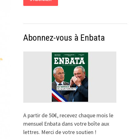
Abonnez-vous à Enbata
A partir de 50€, recevez chaque mois le
mensuel Enbata dans votre boîte aux
lettres. Merci de votre soutien !