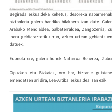
Begirada eskualdeka xehetuz, desoreka nabarmenak 
biztanleria galera handiko bilakaera izan dute. Gale
Arabako Mendialdea, Salbaterraldea, Zangozerria, Z
joera geldiaraztetik urrun, azken urtean gehientsuen
datuek.
Edonola ere, galera horiek Nafarroa Beherea, Zub
Gipuzkoa eta Bizkaiak, oro har, biztanle gutxienek
emendatzen ari dira, Lea-Artibai eskualdea izan ezik.