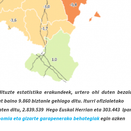
dituzte estatistika erakundeek, urtero ohi duten bezal
baino 9.860 biztanle gehiago ditu. Iturri ofizialetako
en ditu, 2.839.539 Hego Euskal Herrian eta 303.443 Ipa
onomia eta gizarte garapenerako behategiak
egin azken