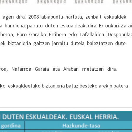
ageri dira. 2008 abiapuntu hartuta, zenbait eskualdek
ra handiena pairatu duten eskualdeak dira Erronkari-Zara
uberoa, Ebro Garaiko Erribera edo Tafallaldea. Despopula
ek biztanleria galtzen jarraitu dutela baieztatzen dute
eroa, Nafarroa Garaia eta Araban metatzen dira.
o eskualdeetako biztanleria bataz besteko arekin batera