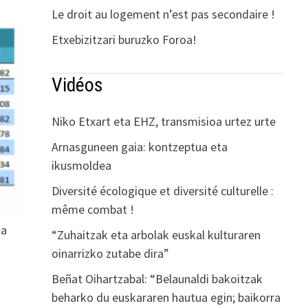
Le droit au logement n’est pas secondaire !
Etxebizitzari buruzko Foroa!
Vidéos
Niko Etxart eta EHZ, transmisioa urtez urte
Arnasguneen gaia: kontzeptua eta
ikusmoldea
Diversité écologique et diversité culturelle :
même combat !
sa
“Zuhaitzak eta arbolak euskal kulturaren
oinarrizko zutabe dira”
Beñat Oihartzabal: “Belaunaldi bakoitzak
beharko du euskararen hautua egin; baikorra