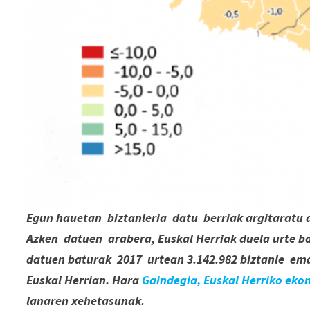
Egun hauetan biztanleria datu berriak argitaratu 
Azken datuen arabera, Euskal Herriak duela urte bat 
datuen baturak 2017 urtean 3.142.982 biztanle emat
Euskal Herrian. Hara
Gaindegia, Euskal Herriko ek
lanaren xehetasunak.