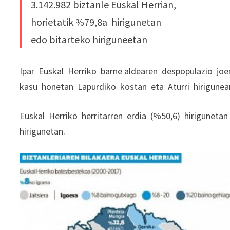
3.142.982 biztanle Euskal Herrian,
horietatik %79,8a hirigunetan
edo bitarteko hiriguneetan
Ipar Euskal Herriko barne aldearen despopulazio joe
kasu honetan Lapurdiko kostan eta Aturri hirigunea
Euskal Herriko herritarren erdia (%50,6) hirigunetan b
hirigunetan.