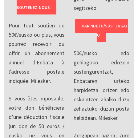
segitzeko.
SOUTENEZ-NOUS
Pour tout soutien de
HARPIDETU/SUSTENGAT
50€/eusko ou plus, vous
U
pourrez recevoir ou
offrir un abonnement
50€/eusko edo
annuel d'Enbata à
gehiagoko edozein
l'adresse postale
sustengurentzat,
indiquée. Milesker.
Enbataren urteko
harpidetza lortzen edo
Si vous êtes imposable,
eskaintzen ahalko duzu
votre don bénéficiera
zehaztuko duzun posta
d’une déduction fiscale
helbidean. Milesker.
(un don de 50 euros /
eusko ne vous en
Zergapean bazira, zure