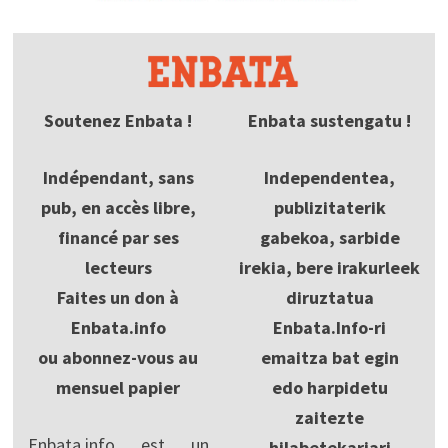
Soutenez Enbata !
Enbata sustengatu !
Indépendant, sans
Independentea,
pub, en accès libre,
publizitaterik
financé par ses
gabekoa, sarbide
lecteurs
irekia, bere irakurleek
Faites un don à
diruztatua
Enbata.info
Enbata.Info-ri
ou abonnez-vous au
emaitza bat egin
mensuel papier
edo harpidetu
zaitezte
Enbata.info est un
hilabetekariari