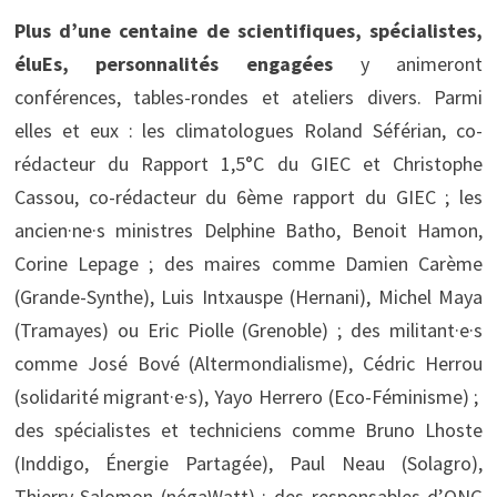
Plus d’une centaine de scientifiques, spécialistes,
éluEs, personnalités engagées
y animeront
conférences, tables-rondes et ateliers divers. Parmi
elles et eux : les climatologues Roland Séférian, co-
rédacteur du Rapport 1,5°C du GIEC et Christophe
Cassou, co-rédacteur du 6ème rapport du GIEC ; les
ancien·ne·s ministres Delphine Batho, Benoit Hamon,
Corine Lepage ; des maires comme Damien Carème
(Grande-Synthe), Luis Intxauspe (Hernani), Michel Maya
(Tramayes) ou Eric Piolle (Grenoble) ; des militant·e·s
comme José Bové (Altermondialisme), Cédric Herrou
(solidarité migrant·e·s), Yayo Herrero (Eco-Féminisme) ;
des spécialistes et techniciens comme Bruno Lhoste
(Inddigo, Énergie Partagée), Paul Neau (Solagro),
Thierry Salomon (négaWatt) ; des responsables d’ONG