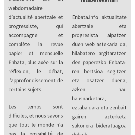
webdomadaire
d’actualité abertzale et
Enbata.info aktualitate
progressiste, qui
abertzale eta
accompagne et
progresista aipatzen
complète la revue
duen web astekaria da,
papier et mensuelle
hilabatero argitaratzen
Enbata, plus axée sur la
den paperezko Enbata-
réflexion, le débat,
ren bertsioa segitzen
l’approfondissement de
eta osatzen duena,
certains sujets.
azken hau
hausnarketara,
Les temps sont
eztabaidara eta zenbait
difficiles, et nous savons
gairen azterketa
que tout le monde n’a
sakonera bideratuagoa
pas la possibilité de
delarik.