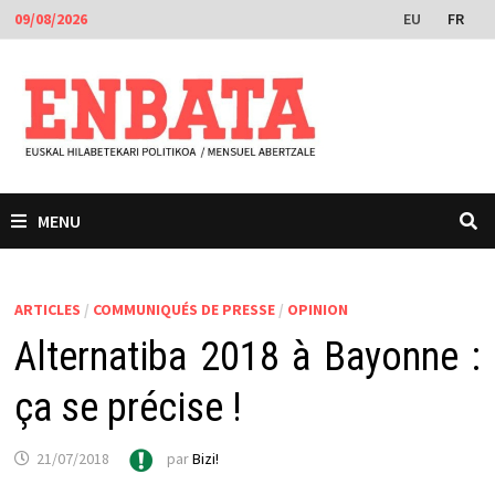
Passer
EU
FR
09/08/2026
au
contenu
MENU
ARTICLES
/
COMMUNIQUÉS DE PRESSE
/
OPINION
Alternatiba 2018 à Bayonne :
ça se précise !
21/07/2018
par
Bizi!