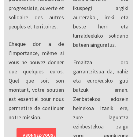
progressiste, ouverte et
ikuspegi argiki
solidaire des autres
aurrerakoi, ireki eta
peuples et territoires.
beste herri eta
lurraldeekiko solidario
Chaque don a de
batean ainguratuz.
l’importance, même si
vous ne pouvez donner
Emaitza oro
que quelques euros.
garrantzitsua da, nahiz
Quel que soit son
eta euro/eusko guti
montant, votre soutien
batzuk eman.
est essentiel pour nous
Zenbatekoa edozein
permettre de continuer
heinekoa izanik ere,
notre mission.
zure laguntza
ezinbestekoa zaigu
gure eginkizuna
ABONNEZ-VOUS /