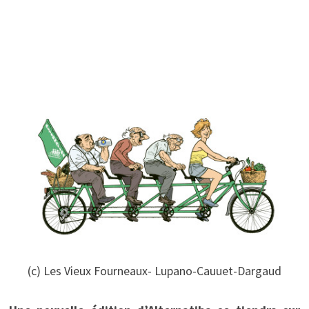
(c) Les Vieux Fourneaux- Lupano-Cauuet-Dargaud