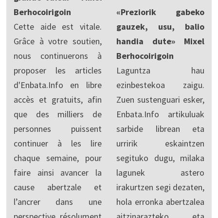
Berhocoirigoin
«Preziorik gabeko
Cette aide est vitale.
gauzek, usu, balio
Grâce à votre soutien,
handia dute» Mixel
nous continuerons à
Berhocoirigoin
proposer les articles
Laguntza hau
d'Enbata.Info en libre
ezinbestekoa zaigu.
accès et gratuits, afin
Zuen sustenguari esker,
que des milliers de
Enbata.Info artikuluak
personnes puissent
sarbide librean eta
continuer à les lire
urririk eskaintzen
chaque semaine, pour
segituko dugu, milaka
faire ainsi avancer la
lagunek astero
cause abertzale et
irakurtzen segi dezaten,
l’ancrer dans une
hola erronka abertzalea
perspective résolument
aitzinarazteko eta