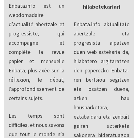
Enbata.info est un
hilabetekariari
webdomadaire
d’actualité abertzale et
Enbata.info aktualitate
progressiste, qui
abertzale eta
accompagne et
progresista aipatzen
complète la revue
duen web astekaria da,
papier et mensuelle
hilabatero argitaratzen
Enbata, plus axée sur la
den paperezko Enbata-
réflexion, le débat,
ren bertsioa segitzen
l’approfondissement de
eta osatzen duena,
certains sujets.
azken hau
hausnarketara,
Les temps sont
eztabaidara eta zenbait
difficiles, et nous savons
gairen azterketa
que tout le monde n’a
sakonera bideratuagoa