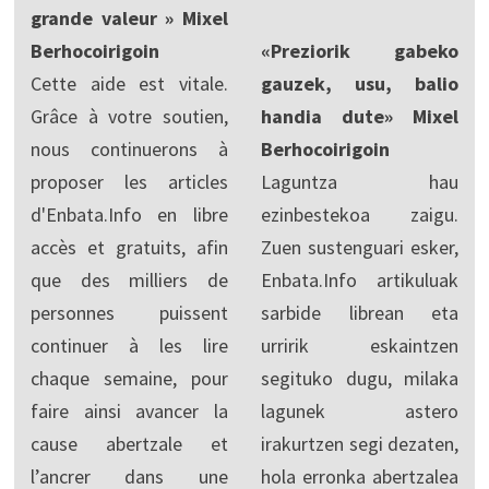
grande valeur » Mixel
Berhocoirigoin
«Preziorik gabeko
Cette aide est vitale.
gauzek, usu, balio
Grâce à votre soutien,
handia dute» Mixel
nous continuerons à
Berhocoirigoin
proposer les articles
Laguntza hau
d'Enbata.Info en libre
ezinbestekoa zaigu.
accès et gratuits, afin
Zuen sustenguari esker,
que des milliers de
Enbata.Info artikuluak
personnes puissent
sarbide librean eta
continuer à les lire
urririk eskaintzen
chaque semaine, pour
segituko dugu, milaka
faire ainsi avancer la
lagunek astero
cause abertzale et
irakurtzen segi dezaten,
l’ancrer dans une
hola erronka abertzalea