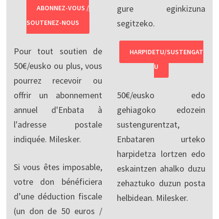
gure eginkizuna
ABONNEZ-VOUS /
segitzeko.
SOUTENEZ-NOUS
Pour tout soutien de
HARPIDETU/SUSTENGAT
50€/eusko ou plus, vous
U
pourrez recevoir ou
offrir un abonnement
50€/eusko edo
annuel d'Enbata à
gehiagoko edozein
l'adresse postale
sustengurentzat,
indiquée. Milesker.
Enbataren urteko
harpidetza lortzen edo
Si vous êtes imposable,
eskaintzen ahalko duzu
votre don bénéficiera
zehaztuko duzun posta
d’une déduction fiscale
helbidean. Milesker.
(un don de 50 euros /