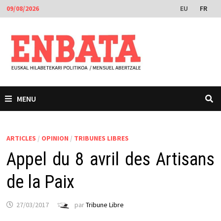
Passer
EU
FR
09/08/2026
au
contenu
MENU
ARTICLES
/
OPINION
/
TRIBUNES LIBRES
Appel du 8 avril des Artisans
de la Paix
27/03/2017
par
Tribune Libre