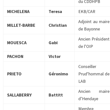
du CDDHPB
MICHELENA
Teresa
EKB/CAR
Adjoint au maire
MILLET-BARBE
Christian
de Bayonne
Ancien Président
MOUESCA
Gabi
de l’OIP
PACHON
Victor
Conseiller
PRIETO
Géronimo
Prud’hommal de
LAB
Ancien maire
SALLABERRY
Battitt
d’Hendaye
Membre