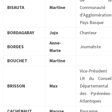
BISAUTA
Martine
Communauté
d’Agglomération
Pays Basque
BORDAGARAY
Jojo
Chanteur
Anne-
BORDES
Journaliste
Marie
BOUCHET
Martine
Vice-Président
LR du Conseil
BRISSON
Max
Départemental
des Pyrénnées-
Atlantiques
CACHENAUT
Maryse
Paysanne