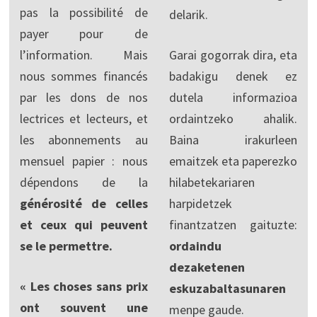
pas la possibilité de
delarik.
payer pour de
l’information. Mais
Garai gogorrak dira, eta
nous sommes financés
badakigu denek ez
par les dons de nos
dutela informazioa
lectrices et lecteurs, et
ordaintzeko ahalik.
les abonnements au
Baina irakurleen
mensuel papier : nous
emaitzek eta paperezko
dépendons de la
hilabetekariaren
générosité de celles
harpidetzek
et ceux qui peuvent
finantzatzen gaituzte:
se le permettre.
ordaindu
dezaketenen
« Les choses sans prix
eskuzabaltasunaren
ont souvent une
menpe gaude.