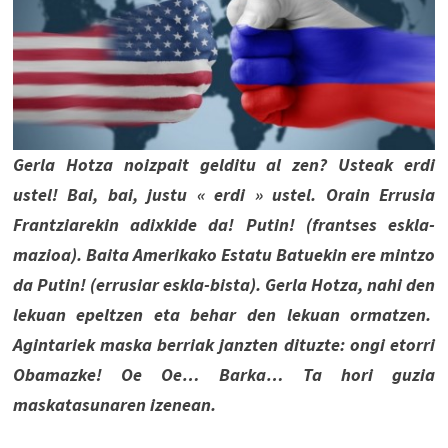
Gerla Hotza noizpait gelditu al zen? Usteak erdi
ustel! Bai, bai, justu « erdi » ustel. Orain Errusia
Frantziarekin adixkide da! Putin! (frantses eskla-
mazioa). Baita Amerikako Estatu Batuekin ere mintzo
da Putin! (errusiar eskla-bista). Gerla Hotza, nahi den
lekuan epeltzen eta behar den lekuan ormatzen.
Agintariek maska berriak janzten dituzte: ongi etorri
Obamazke! Oe Oe… Barka… Ta hori guzia
maskatasunaren izenean.