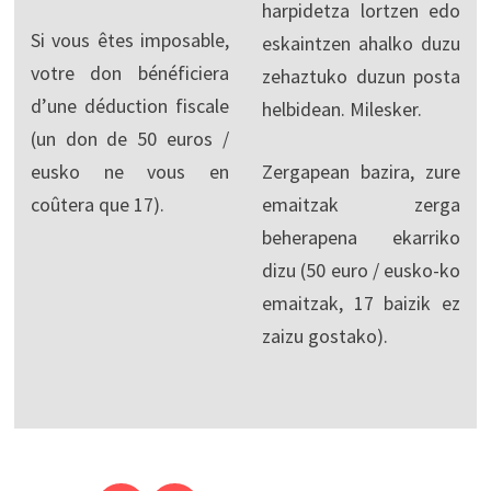
harpidetza lortzen edo
Si vous êtes imposable,
eskaintzen ahalko duzu
votre don bénéficiera
zehaztuko duzun posta
d’une déduction fiscale
helbidean. Milesker.
(un don de 50 euros /
eusko ne vous en
Zergapean bazira, zure
coûtera que 17).
emaitzak zerga
beherapena ekarriko
dizu (50 euro / eusko-ko
emaitzak, 17 baizik ez
zaizu gostako).