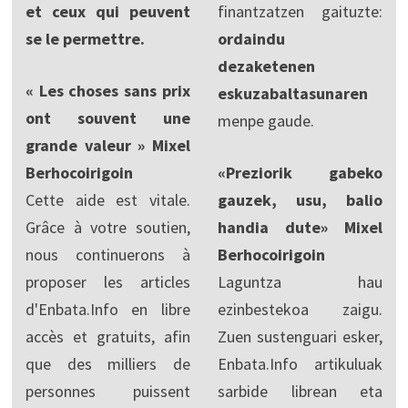
et ceux qui peuvent
finantzatzen gaituzte:
se le permettre.
ordaindu
dezaketenen
« Les choses sans prix
eskuzabaltasunaren
ont souvent une
menpe gaude.
grande valeur » Mixel
Berhocoirigoin
«Preziorik gabeko
Cette aide est vitale.
gauzek, usu, balio
Grâce à votre soutien,
handia dute» Mixel
nous continuerons à
Berhocoirigoin
proposer les articles
Laguntza hau
d'Enbata.Info en libre
ezinbestekoa zaigu.
accès et gratuits, afin
Zuen sustenguari esker,
que des milliers de
Enbata.Info artikuluak
personnes puissent
sarbide librean eta