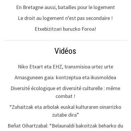
En Bretagne aussi, batailles pour le logement
Le droit au logement n’est pas secondaire !
Etxebizitzari buruzko Foroa!
Vidéos
Niko Etxart eta EHZ, transmisioa urtez urte
Arnasguneen gaia: kontzeptua eta ikusmoldea
Diversité écologique et diversité culturelle : même
combat !
“Zuhaitzak eta arbolak euskal kulturaren oinarrizko
zutabe dira”
Beñat Oihartzabal: “Belaunaldi bakoitzak beharko du