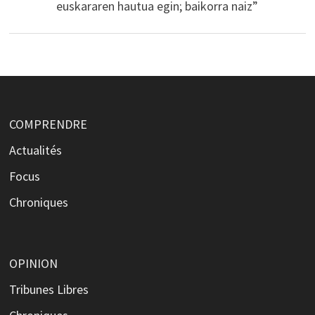
euskararen hautua egin; baikorra naiz”
COMPRENDRE
Actualités
Focus
Chroniques
OPINION
Tribunes Libres