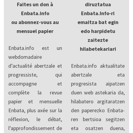
Faites un don à
diruztatua
Enbata.info
Enbata.Info-ri
ou abonnez-vous au
emaitza bat egin
mensuel papier
edo harpidetu
zaitezte
Enbata.info est un
hilabetekariari
webdomadaire
d’actualité abertzale et
Enbata.info aktualitate
progressiste, qui
abertzale eta
accompagne et
progresista aipatzen
complète la revue
duen web astekaria da,
papier et mensuelle
hilabatero argitaratzen
Enbata, plus axée sur la
den paperezko Enbata-
réflexion, le débat,
ren bertsioa segitzen
l’approfondissement de
eta osatzen duena,