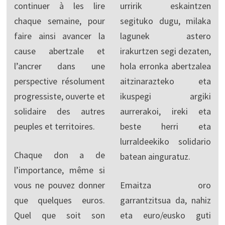
continuer à les lire
urririk eskaintzen
chaque semaine, pour
segituko dugu, milaka
faire ainsi avancer la
lagunek astero
cause abertzale et
irakurtzen segi dezaten,
l’ancrer dans une
hola erronka abertzalea
perspective résolument
aitzinarazteko eta
progressiste, ouverte et
ikuspegi argiki
solidaire des autres
aurrerakoi, ireki eta
peuples et territoires.
beste herri eta
lurraldeekiko solidario
Chaque don a de
batean ainguratuz.
l’importance, même si
vous ne pouvez donner
Emaitza oro
que quelques euros.
garrantzitsua da, nahiz
Quel que soit son
eta euro/eusko guti