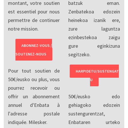
montant, votre soutien
batzuk eman.
est essentiel pour nous
Zenbatekoa edozein
permettre de continuer
heinekoa izanik ere,
notre mission.
zure laguntza
ezinbestekoa zaigu
gure eginkizuna
ABONNEZ-VOUS /
segitzeko.
SOUTENEZ-NOUS
Pour tout soutien de
HARPIDETU/SUSTENGAT
50€/eusko ou plus, vous
U
pourrez recevoir ou
offrir un abonnement
50€/eusko edo
annuel d'Enbata à
gehiagoko edozein
l'adresse postale
sustengurentzat,
indiquée. Milesker.
Enbataren urteko