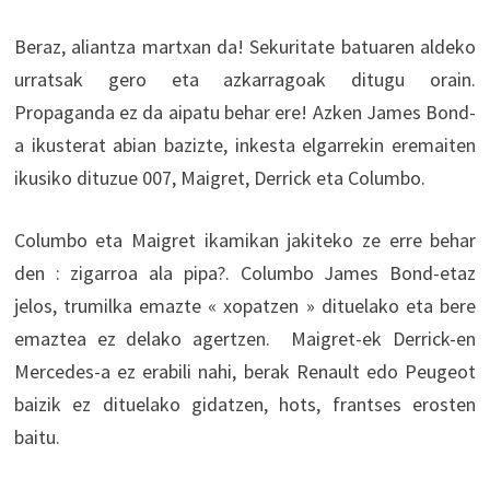
Beraz, aliantza martxan da! Sekuritate batuaren aldeko
urratsak gero eta azkarragoak ditugu orain.
Propaganda ez da aipatu behar ere! Azken James Bond-
a ikusterat abian bazizte, inkesta elgarrekin eremaiten
ikusiko dituzue 007, Maigret, Derrick eta Columbo.
Columbo eta Maigret ikamikan jakiteko ze erre behar
den : zigarroa ala pipa?. Columbo James Bond-etaz
jelos, trumilka emazte « xopatzen » dituelako eta bere
emaztea ez delako agertzen. Maigret-ek Derrick-en
Mercedes-a ez erabili nahi, berak Renault edo Peugeot
baizik ez dituelako gidatzen, hots, frantses erosten
baitu.