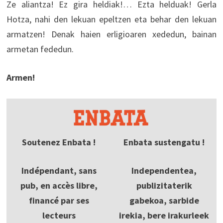
Ze aliantza! Ez gira heldiak!… Ezta helduak! Gerla
Hotza, nahi den lekuan epeltzen eta behar den lekuan
armatzen! Denak haien erligioaren xededun, bainan
armetan fededun.
Armen!
Soutenez Enbata !
Enbata sustengatu !
Indépendant, sans
Independentea,
pub, en accès libre,
publizitaterik
financé par ses
gabekoa, sarbide
lecteurs
irekia, bere irakurleek