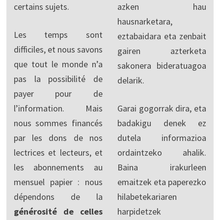
certains sujets.
azken hau
hausnarketara,
Les temps sont
eztabaidara eta zenbait
difficiles, et nous savons
gairen azterketa
que tout le monde n’a
sakonera bideratuagoa
pas la possibilité de
delarik.
payer pour de
l’information. Mais
Garai gogorrak dira, eta
nous sommes financés
badakigu denek ez
par les dons de nos
dutela informazioa
lectrices et lecteurs, et
ordaintzeko ahalik.
les abonnements au
Baina irakurleen
mensuel papier : nous
emaitzek eta paperezko
dépendons de la
hilabetekariaren
générosité de celles
harpidetzek