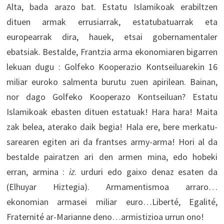
Alta, bada arazo bat. Estatu Islamikoak erabiltzen
dituen armak errusiarrak, estatubatuarrak eta
europearrak dira, hauek, etsai gobernamentaler
ebatsiak. Bestalde, Frantzia arma ekonomiaren bigarren
lekuan dugu : Golfeko Kooperazio Kontseiluarekin 16
miliar euroko salmenta burutu zuen apirilean. Bainan,
nor dago Golfeko Kooperazo Kontseiluan? Estatu
Islamikoak ebasten dituen estatuak! Hara hara! Maita
zak belea, aterako daik begia! Hala ere, bere merkatu-
sarearen egiten ari da frantses army-arma! Hori al da
bestalde pairatzen ari den armen mina, edo hobeki
erran, armina :
iz
. urduri edo gaixo denaz esaten da
(Elhuyar Hiztegia). Armamentismoa arraro…
ekonomian armasei miliar euro…Liberté, Egalité,
Fraternité ar-Marianne deno…armistizioa urrun ono!