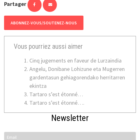
Partager
ABONNEZ-VOUS/SOUTENEZ-NOUS
Vous pourriez aussi aimer
Cinq jugements en faveur de Lurzaindia
Angelu, Donibane Lohizune eta Mugerren
gardentasun gehiagorendako herritarren
ekintza
Tartaro s’est étonné…
Tartaro s’est étonné….
Newsletter