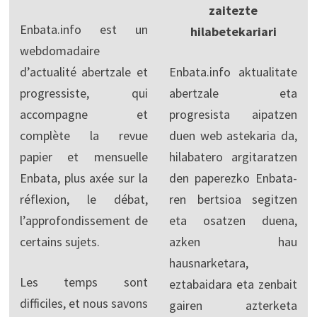
zaitezte
Enbata.info est un
hilabetekariari
webdomadaire
d’actualité abertzale et
Enbata.info aktualitate
progressiste, qui
abertzale eta
accompagne et
progresista aipatzen
complète la revue
duen web astekaria da,
papier et mensuelle
hilabatero argitaratzen
Enbata, plus axée sur la
den paperezko Enbata-
réflexion, le débat,
ren bertsioa segitzen
l’approfondissement de
eta osatzen duena,
certains sujets.
azken hau
hausnarketara,
Les temps sont
eztabaidara eta zenbait
difficiles, et nous savons
gairen azterketa