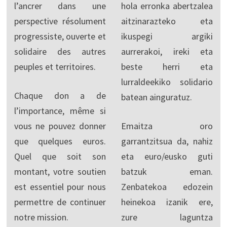
l’ancrer dans une
hola erronka abertzalea
perspective résolument
aitzinarazteko eta
progressiste, ouverte et
ikuspegi argiki
solidaire des autres
aurrerakoi, ireki eta
peuples et territoires.
beste herri eta
lurraldeekiko solidario
Chaque don a de
batean ainguratuz.
l’importance, même si
vous ne pouvez donner
Emaitza oro
que quelques euros.
garrantzitsua da, nahiz
Quel que soit son
eta euro/eusko guti
montant, votre soutien
batzuk eman.
est essentiel pour nous
Zenbatekoa edozein
permettre de continuer
heinekoa izanik ere,
notre mission.
zure laguntza