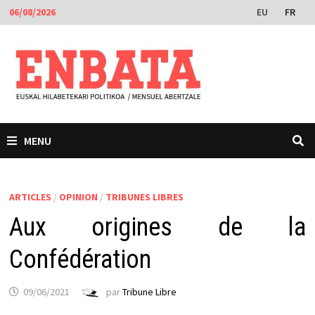
Passer
EU
FR
06/08/2026
au
contenu
MENU
ARTICLES
/
OPINION
/
TRIBUNES LIBRES
Aux origines de la
Confédération
09/06/2021
par
Tribune Libre