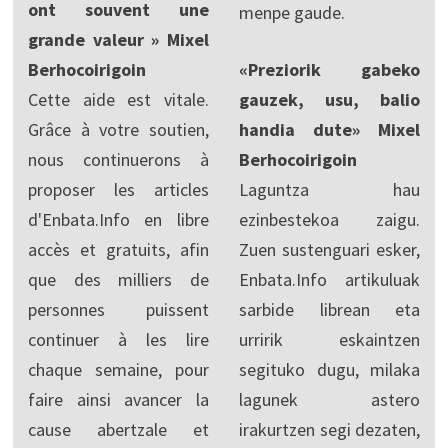
ont souvent une
menpe gaude.
grande valeur » Mixel
Berhocoirigoin
«Preziorik gabeko
Cette aide est vitale.
gauzek, usu, balio
Grâce à votre soutien,
handia dute» Mixel
nous continuerons à
Berhocoirigoin
proposer les articles
Laguntza hau
d'Enbata.Info en libre
ezinbestekoa zaigu.
accès et gratuits, afin
Zuen sustenguari esker,
que des milliers de
Enbata.Info artikuluak
personnes puissent
sarbide librean eta
continuer à les lire
urririk eskaintzen
chaque semaine, pour
segituko dugu, milaka
faire ainsi avancer la
lagunek astero
cause abertzale et
irakurtzen segi dezaten,