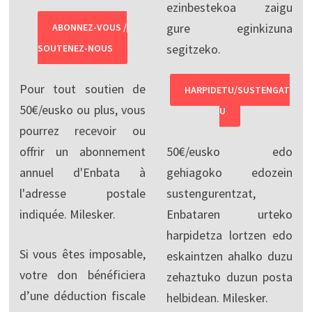
ezinbestekoa zaigu
gure eginkizuna
ABONNEZ-VOUS /
segitzeko.
SOUTENEZ-NOUS
Pour tout soutien de
HARPIDETU/SUSTENGAT
50€/eusko ou plus, vous
U
pourrez recevoir ou
offrir un abonnement
50€/eusko edo
annuel d'Enbata à
gehiagoko edozein
l'adresse postale
sustengurentzat,
indiquée. Milesker.
Enbataren urteko
harpidetza lortzen edo
Si vous êtes imposable,
eskaintzen ahalko duzu
votre don bénéficiera
zehaztuko duzun posta
d’une déduction fiscale
helbidean. Milesker.