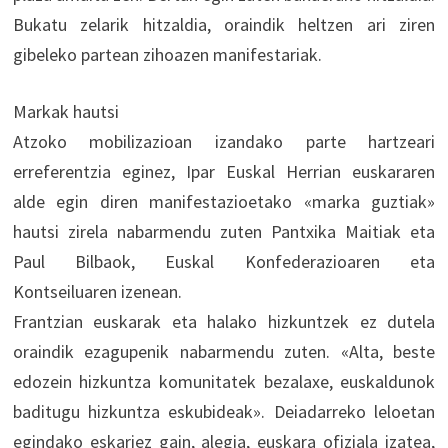
Bukatu zelarik hitzaldia, oraindik heltzen ari ziren
gibeleko partean zihoazen manifestariak.
Markak hautsi
Atzoko mobilizazioan izandako parte hartzeari
erreferentzia eginez, Ipar Euskal Herrian euskararen
alde egin diren manifestazioetako «marka guztiak»
hautsi zirela nabarmendu zuten Pantxika Maitiak eta
Paul Bilbaok, Euskal Konfederazioaren eta
Kontseiluaren izenean.
Frantzian euskarak eta halako hizkuntzek ez dutela
oraindik ezagupenik nabarmendu zuten. «Alta, beste
edozein hizkuntza komunitatek bezalaxe, euskaldunok
baditugu hizkuntza eskubideak». Deiadarreko leloetan
egindako eskariez gain, alegia, euskara ofiziala izatea,