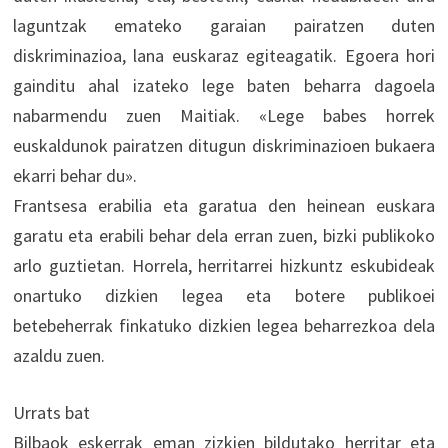
laguntzak emateko garaian pairatzen duten
diskriminazioa, lana euskaraz egiteagatik. Egoera hori
gainditu ahal izateko lege baten beharra dagoela
nabarmendu zuen Maitiak. «Lege babes horrek
euskaldunok pairatzen ditugun diskriminazioen bukaera
ekarri behar du».
Frantsesa erabilia eta garatua den heinean euskara
garatu eta erabili behar dela erran zuen, bizki publikoko
arlo guztietan. Horrela, herritarrei hizkuntz eskubideak
onartuko dizkien legea eta botere publikoei
betebeherrak finkatuko dizkien legea beharrezkoa dela
azaldu zuen.
Urrats bat
Bilbaok eskerrak eman zizkien bildutako herritar eta