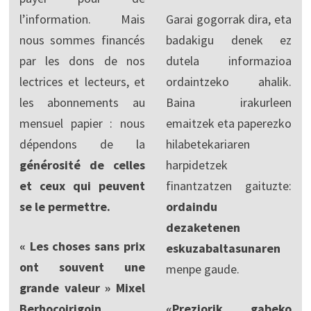
l’information. Mais
Garai gogorrak dira, eta
nous sommes financés
badakigu denek ez
par les dons de nos
dutela informazioa
lectrices et lecteurs, et
ordaintzeko ahalik.
les abonnements au
Baina irakurleen
mensuel papier : nous
emaitzek eta paperezko
dépendons de la
hilabetekariaren
générosité de celles
harpidetzek
et ceux qui peuvent
finantzatzen gaituzte:
se le permettre.
ordaindu
dezaketenen
« Les choses sans prix
eskuzabaltasunaren
ont souvent une
menpe gaude.
grande valeur » Mixel
Berhocoirigoin
«Preziorik gabeko