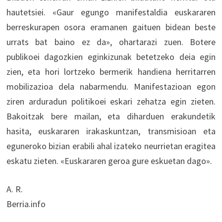
hautetsiei. «Gaur egungo manifestaldia euskararen
berreskurapen osora eramanen gaituen bidean beste
urrats bat baino ez da», ohartarazi zuen. Botere
publikoei dagozkien eginkizunak betetzeko deia egin
zien, eta hori lortzeko bermerik handiena herritarren
mobilizazioa dela nabarmendu. Manifestazioan egon
ziren arduradun politikoei eskari zehatza egin zieten.
Bakoitzak bere mailan, eta diharduen erakundetik
hasita, euskararen irakaskuntzan, transmisioan eta
eguneroko bizian erabili ahal izateko neurrietan eragitea
eskatu zieten. «Euskararen geroa gure eskuetan dago».
A. R.
Berria.info