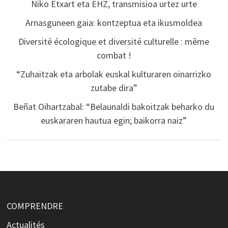
Niko Etxart eta EHZ, transmisioa urtez urte
Arnasguneen gaia: kontzeptua eta ikusmoldea
Diversité écologique et diversité culturelle : même
combat !
“Zuhaitzak eta arbolak euskal kulturaren oinarrizko
zutabe dira”
Beñat Oihartzabal: “Belaunaldi bakoitzak beharko du
euskararen hautua egin; baikorra naiz”
COMPRENDRE
Actualités