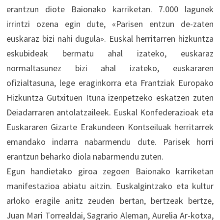
erantzun diote Baionako karriketan. 7.000 lagunek
irrintzi ozena egin dute, «Parisen entzun de-zaten
euskaraz bizi nahi dugula». Euskal herritarren hizkuntza
eskubideak bermatu ahal izateko, euskaraz
normaltasunez bizi ahal izateko, euskararen
ofizialtasuna, lege eraginkorra eta Frantziak Europako
Hizkuntza Gutxituen Ituna izenpetzeko eskatzen zuten
Deiadarraren antolatzaileek. Euskal Konfederazioak eta
Euskararen Gizarte Erakundeen Kontseiluak herritarrek
emandako indarra nabarmendu dute. Parisek horri
erantzun beharko diola nabarmendu zuten.
Egun handietako giroa zegoen Baionako karriketan
manifestazioa abiatu aitzin. Euskalgintzako eta kultur
arloko eragile anitz zeuden bertan, bertzeak bertze,
Juan Mari Torrealdai, Sagrario Aleman, Aurelia Ar-kotxa,