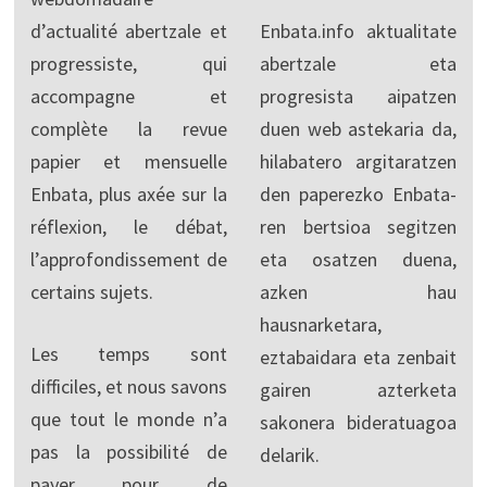
d’actualité abertzale et
Enbata.info aktualitate
progressiste, qui
abertzale eta
accompagne et
progresista aipatzen
complète la revue
duen web astekaria da,
papier et mensuelle
hilabatero argitaratzen
Enbata, plus axée sur la
den paperezko Enbata-
réflexion, le débat,
ren bertsioa segitzen
l’approfondissement de
eta osatzen duena,
certains sujets.
azken hau
hausnarketara,
Les temps sont
eztabaidara eta zenbait
difficiles, et nous savons
gairen azterketa
que tout le monde n’a
sakonera bideratuagoa
pas la possibilité de
delarik.
payer pour de