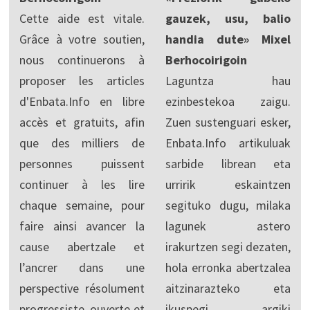
Cette aide est vitale.
gauzek, usu, balio
Grâce à votre soutien,
handia dute» Mixel
nous continuerons à
Berhocoirigoin
proposer les articles
Laguntza hau
d'Enbata.Info en libre
ezinbestekoa zaigu.
accès et gratuits, afin
Zuen sustenguari esker,
que des milliers de
Enbata.Info artikuluak
personnes puissent
sarbide librean eta
continuer à les lire
urririk eskaintzen
chaque semaine, pour
segituko dugu, milaka
faire ainsi avancer la
lagunek astero
cause abertzale et
irakurtzen segi dezaten,
l’ancrer dans une
hola erronka abertzalea
perspective résolument
aitzinarazteko eta
progressiste, ouverte et
ikuspegi argiki