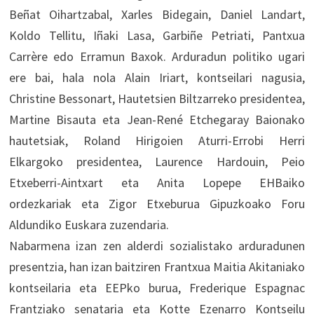
Beñat Oihartzabal, Xarles Bidegain, Daniel Landart,
Koldo Tellitu, Iñaki Lasa, Garbiñe Petriati, Pantxua
Carrère edo Erramun Baxok. Arduradun politiko ugari
ere bai, hala nola Alain Iriart, kontseilari nagusia,
Christine Bessonart, Hautetsien Biltzarreko presidentea,
Martine Bisauta eta Jean-René Etchegaray Baionako
hautetsiak, Roland Hirigoien Aturri-Errobi Herri
Elkargoko presidentea, Laurence Hardouin, Peio
Etxeberri-Aintxart eta Anita Lopepe EHBaiko
ordezkariak eta Zigor Etxeburua Gipuzkoako Foru
Aldundiko Euskara zuzendaria.
Nabarmena izan zen alderdi sozialistako arduradunen
presentzia, han izan baitziren Frantxua Maitia Akitaniako
kontseilaria eta EEPko burua, Frederique Espagnac
Frantziako senataria eta Kotte Ezenarro Kontseilu