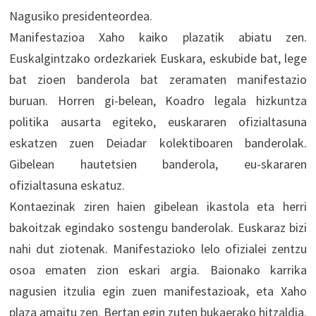
Nagusiko presidenteordea.
Manifestazioa Xaho kaiko plazatik abiatu zen.
Euskalgintzako ordezkariek Euskara, eskubide bat, lege
bat zioen banderola bat zeramaten manifestazio
buruan. Horren gi-belean, Koadro legala hizkuntza
politika ausarta egiteko, euskararen ofizialtasuna
eskatzen zuen Deiadar kolektiboaren banderolak.
Gibelean hautetsien banderola, eu-skararen
ofizialtasuna eskatuz.
Kontaezinak ziren haien gibelean ikastola eta herri
bakoitzak egindako sostengu banderolak. Euskaraz bizi
nahi dut ziotenak. Manifestazioko lelo ofizialei zentzu
osoa ematen zion eskari argia. Baionako karrika
nagusien itzulia egin zuen manifestazioak, eta Xaho
plaza amaitu zen. Bertan egin zuten bukaerako hitzaldia.