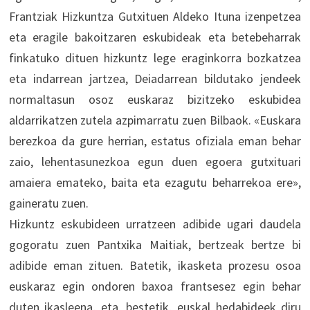
Frantziak Hizkuntza Gutxituen Aldeko Ituna izenpetzea
eta eragile bakoitzaren eskubideak eta betebeharrak
finkatuko dituen hizkuntz lege eraginkorra bozkatzea
eta indarrean jartzea, Deiadarrean bildutako jendeek
normaltasun osoz euskaraz bizitzeko eskubidea
aldarrikatzen zutela azpimarratu zuen Bilbaok. «Euskara
berezkoa da gure herrian, estatus ofiziala eman behar
zaio, lehentasunezkoa egun duen egoera gutxituari
amaiera emateko, baita eta ezagutu beharrekoa ere»,
gaineratu zuen.
Hizkuntz eskubideen urratzeen adibide ugari daudela
gogoratu zuen Pantxika Maitiak, bertzeak bertze bi
adibide eman zituen. Batetik, ikasketa prozesu osoa
euskaraz egin ondoren baxoa frantsesez egin behar
duten ikasleena, eta, bestetik, euskal hedabideek diru