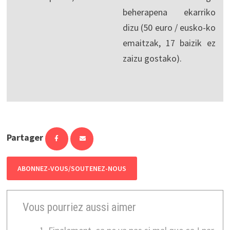
beherapena ekarriko
dizu (50 euro / eusko-ko
emaitzak, 17 baizik ez
zaizu gostako).
Partager
ABONNEZ-VOUS/SOUTENEZ-NOUS
Vous pourriez aussi aimer