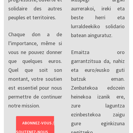
solidaire des autres
aurrerakoi, ireki eta
peuples et territoires.
beste herri eta
lurraldeekiko solidario
Chaque don a de
batean ainguratuz.
l’importance, même si
vous ne pouvez donner
Emaitza oro
que quelques euros.
garrantzitsua da, nahiz
Quel que soit son
eta euro/eusko guti
montant, votre soutien
batzuk eman.
est essentiel pour nous
Zenbatekoa edozein
permettre de continuer
heinekoa izanik ere,
notre mission.
zure laguntza
ezinbestekoa zaigu
gure eginkizuna
ABONNEZ-VOUS /
segitzeko.
SOUTENEZ-NOUS