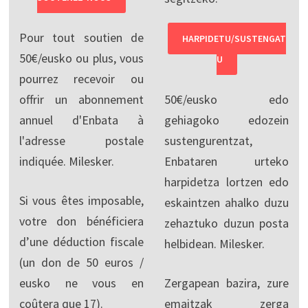
Pour tout soutien de
HARPIDETU/SUSTENGAT
50€/eusko ou plus, vous
U
pourrez recevoir ou
offrir un abonnement
50€/eusko edo
annuel d'Enbata à
gehiagoko edozein
l'adresse postale
sustengurentzat,
indiquée. Milesker.
Enbataren urteko
harpidetza lortzen edo
Si vous êtes imposable,
eskaintzen ahalko duzu
votre don bénéficiera
zehaztuko duzun posta
d’une déduction fiscale
helbidean. Milesker.
(un don de 50 euros /
eusko ne vous en
Zergapean bazira, zure
coûtera que 17).
emaitzak zerga