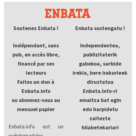
Soutenez Enbata !
Enbata sustengatu !
Indépendant, sans
Independentea,
pub, en accès libre,
publizitaterik
financé par ses
gabekoa, sarbide
lecteurs
irekia, bere irakurleek
Faites un don à
diruztatua
Enbata.info
Enbata.Info-ri
ou abonnez-vous au
emaitza bat egin
mensuel papier
edo harpidetu
zaitezte
Enbata.info est un
hilabetekariari
webdomadaire