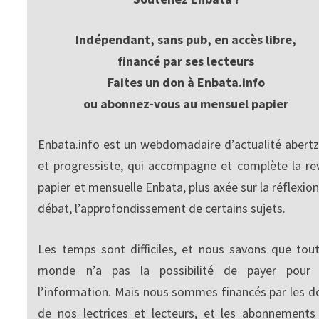
Indépendant, sans pub, en accès libre,
financé par ses lecteurs
Faites un don à Enbata.info
ou abonnez-vous au mensuel papier
Enbata.info est un webdomadaire d’actualité abertz
et progressiste, qui accompagne et complète la re
papier et mensuelle Enbata, plus axée sur la réflexion
débat, l’approfondissement de certains sujets.
Les temps sont difficiles, et nous savons que tout
monde n’a pas la possibilité de payer pour
l’information. Mais nous sommes financés par les d
de nos lectrices et lecteurs, et les abonnements