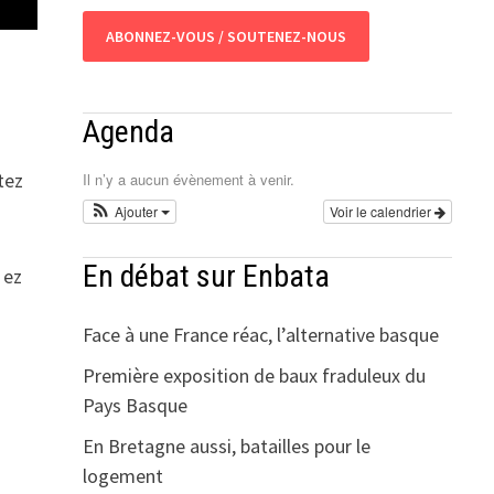
ABONNEZ-VOUS / SOUTENEZ-NOUS
Agenda
tez
Il n’y a aucun évènement à venir.
Ajouter
Voir le calendrier
En débat sur Enbata
 ez
Face à une France réac, l’alternative basque
Première exposition de baux fraduleux du
Pays Basque
En Bretagne aussi, batailles pour le
logement