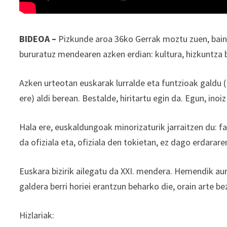
BIDEOA –
Pizkunde aroa 36ko Gerrak moztu zuen, baina
bururatuz mendearen azken erdian: kultura, hizkuntza
Azken urteotan euskarak lurralde eta funtzioak galdu (
ere) aldi berean. Bestalde, hiritartu egin da. Egun, inoi
Hala ere, euskaldungoak minorizaturik jarraitzen du: fa
da ofiziala eta, ofiziala den tokietan, ez dago erdarare
Euskara bizirik ailegatu da XXI. mendera. Hemendik aurre
galdera berri horiei erantzun beharko die, orain arte be
Hizlariak: