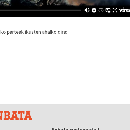
o parteak ikusten ahalko dira:
Enbata sustengatu !