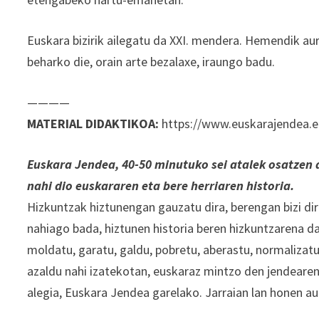
Euskara bizirik ailegatu da XXI. mendera. Hemendik aurr
beharko die, orain arte bezalaxe, iraungo badu.
————
MATERIAL DIDAKTIKOA:
https://www.euskarajendea.e
Euskara Jendea, 40-50 minutuko sei atalek osatzen 
nahi dio euskararen eta bere herriaren historia.
Hizkuntzak hiztunengan gauzatu dira, berengan bizi dir
nahiago bada, hiztunen historia beren hizkuntzarena da
moldatu, garatu, galdu, pobretu, aberastu, normalizat
azaldu nahi izatekotan, euskaraz mintzo den jendearen
alegia, Euskara Jendea garelako. Jarraian lan honen au