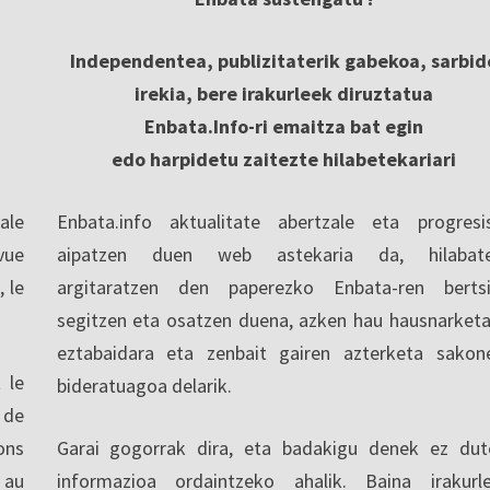
Independentea, publizitaterik gabekoa, sarbid
irekia, bere irakurleek diruztatua
Enbata.Info-ri emaitza bat egin
edo harpidetu zaitezte hilabetekariari
ale
Enbata.info aktualitate abertzale eta progresi
vue
aipatzen duen web astekaria da, hilabate
, le
argitaratzen den paperezko Enbata-ren berts
segitzen eta osatzen duena, azken hau hausnarketa
eztabaidara eta zenbait gairen azterketa sakon
 le
bideratuagoa delarik.
 de
ons
Garai gogorrak dira, eta badakigu denek ez dut
 au
informazioa ordaintzeko ahalik. Baina irakurl