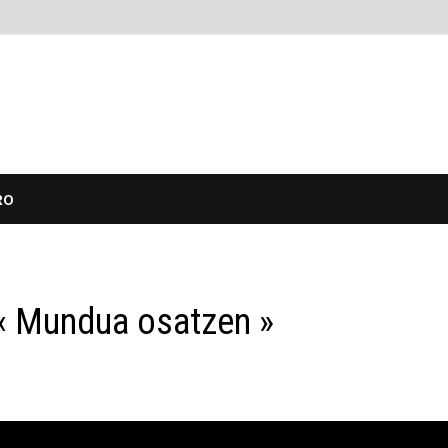
RO
« Mundua osatzen »