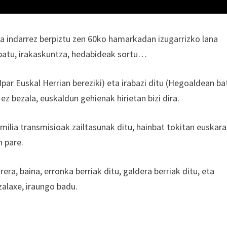
 indarrez berpiztu zen 60ko hamarkadan izugarrizko lana
 batu, irakaskuntza, hedabideak sortu…
Ipar Euskal Herrian bereziki) eta irabazi ditu (Hegoaldean ba
z ez bezala, euskaldun gehienak hirietan bizi dira.
milia transmisioak zailtasunak ditu, hainbat tokitan euskara
n pare.
ra, baina, erronka berriak ditu, galdera berriak ditu, eta
zalaxe, iraungo badu.