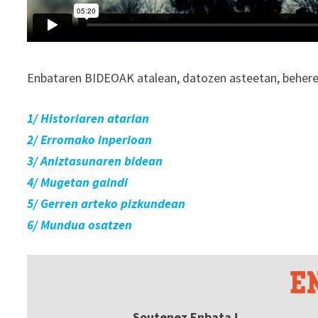
Enbataren BIDEOAK atalean, datozen asteetan, beherek
1/ Historiaren atarian
2/ Erromako inperioan
3/ Aniztasunaren bidean
4/ Mugetan gaindi
5/ Gerren arteko pizkundean
6/ Mundua osatzen
Soutenez Enbata !