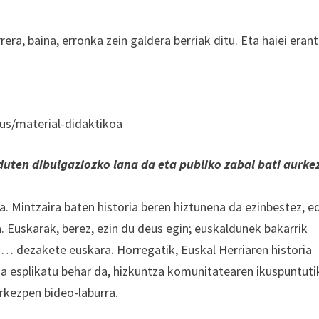
era, baina, erronka zein galdera berriak ditu. Eta haiei eran
us/material-didaktikoa
duten dibulgaziozko lana da eta publiko zabal bati aurke
a. Mintzaira baten historia beren hiztunena da ezinbestez, e
. Euskarak, berez, ezin du deus egin; euskaldunek bakarrik
u… dezakete euskara. Horregatik, Euskal Herriaren historia
a esplikatu behar da, hizkuntza komunitatearen ikuspuntuti
rkezpen bideo-laburra.