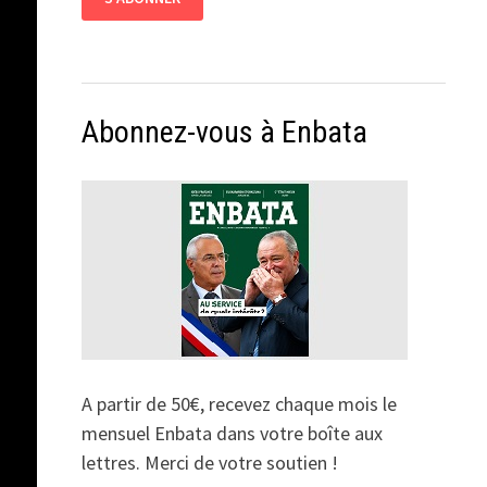
Abonnez-vous à Enbata
A partir de 50€, recevez chaque mois le
mensuel Enbata dans votre boîte aux
lettres. Merci de votre soutien !