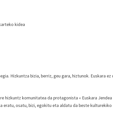
lkarteko kidea
egia. Hizkuntza bizia, berriz, geu gara, hiztunok. Euskara ez
gure hizkuntz komunitatea da protagonista « Euskara Jendea
eratu, osatu, bizi, egokitu eta aldatu da beste kulturekiko