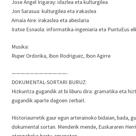
Jose Angel Irigaray: idazlea eta kulturgilea
Jon Sarasua: kulturgilea eta irakaslea
Amaia Aire: irakaslea eta abeslaria
Iratxe Esnaola: informatika-ingeniaria eta PuntuEus e
Musika:
Ruper Ordorika, Ibon Rodriguez, Ibon Agirre
————————————-
DOKUMENTAL-SORTARI BURUZ:
Hizkuntza gugandik at bi liburu dira: gramatika eta hizt
gugandik aparte dagoen zerbait.
Historiaurretik gaur egun arterainoko bidaian, bada, 
dokumental sortan. Menderik mende, Euskararen Herria 
etengabeko hartu-emanetan.