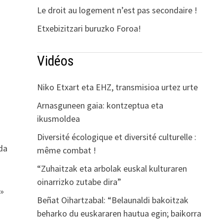
Le droit au logement n’est pas secondaire !
Etxebizitzari buruzko Foroa!
Vidéos
Niko Etxart eta EHZ, transmisioa urtez urte
Arnasguneen gaia: kontzeptua eta
ikusmoldea
Diversité écologique et diversité culturelle :
 da
même combat !
“Zuhaitzak eta arbolak euskal kulturaren
oinarrizko zutabe dira”
 »
Beñat Oihartzabal: “Belaunaldi bakoitzak
beharko du euskararen hautua egin; baikorra