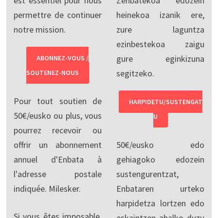
est essentiel pour nous
Zenbatekoa edozein
permettre de continuer
heinekoa izanik ere,
notre mission.
zure laguntza
ezinbestekoa zaigu
gure eginkizuna
ABONNEZ-VOUS /
segitzeko.
SOUTENEZ-NOUS
Pour tout soutien de
HARPIDETU/SUSTENGAT
50€/eusko ou plus, vous
U
pourrez recevoir ou
offrir un abonnement
50€/eusko edo
annuel d'Enbata à
gehiagoko edozein
l'adresse postale
sustengurentzat,
indiquée. Milesker.
Enbataren urteko
harpidetza lortzen edo
Si vous êtes imposable,
eskaintzen ahalko duzu