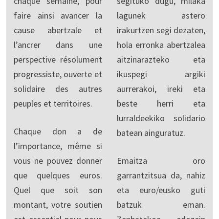
chaque semaine, pour
segituko dugu, milaka
faire ainsi avancer la
lagunek astero
cause abertzale et
irakurtzen segi dezaten,
l’ancrer dans une
hola erronka abertzalea
perspective résolument
aitzinarazteko eta
progressiste, ouverte et
ikuspegi argiki
solidaire des autres
aurrerakoi, ireki eta
peuples et territoires.
beste herri eta
lurraldeekiko solidario
Chaque don a de
batean ainguratuz.
l’importance, même si
vous ne pouvez donner
Emaitza oro
que quelques euros.
garrantzitsua da, nahiz
Quel que soit son
eta euro/eusko guti
montant, votre soutien
batzuk eman.