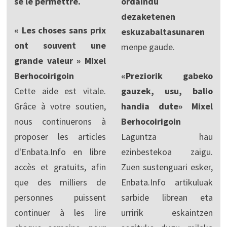
se le permettre.
ordaindu
dezaketenen
« Les choses sans prix
eskuzabaltasunaren
ont souvent une
menpe gaude.
grande valeur » Mixel
Berhocoirigoin
«Preziorik gabeko
Cette aide est vitale.
gauzek, usu, balio
Grâce à votre soutien,
handia dute» Mixel
nous continuerons à
Berhocoirigoin
proposer les articles
Laguntza hau
d'Enbata.Info en libre
ezinbestekoa zaigu.
accès et gratuits, afin
Zuen sustenguari esker,
que des milliers de
Enbata.Info artikuluak
personnes puissent
sarbide librean eta
continuer à les lire
urririk eskaintzen