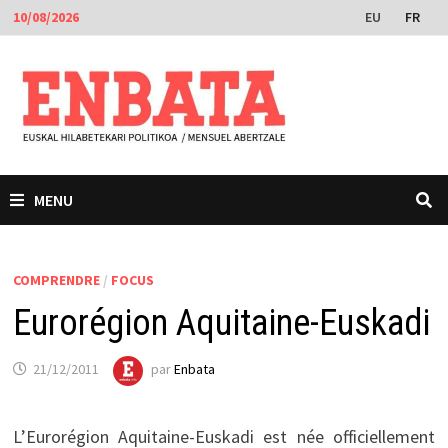
Passer
EU
FR
10/08/2026
au
contenu
MENU
COMPRENDRE
/
FOCUS
Eurorégion Aquitaine-Euskadi
21/12/2011
par
Enbata
L’Eurorégion Aquitaine-Euskadi est née officiellement