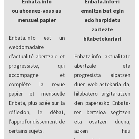
Enbata.info
Enbata.Info-ri
ou abonnez-vous au
emaitza bat egin
mensuel papier
edo harpidetu
zaitezte
Enbata.info est un
hilabetekariari
webdomadaire
d’actualité abertzale et
Enbata.info aktualitate
progressiste, qui
abertzale eta
accompagne et
progresista aipatzen
complète la revue
duen web astekaria da,
papier et mensuelle
hilabatero argitaratzen
Enbata, plus axée sur la
den paperezko Enbata-
réflexion, le débat,
ren bertsioa segitzen
l’approfondissement de
eta osatzen duena,
certains sujets.
azken hau