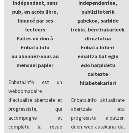
Indépendant, sans
Independentea,
pub, en accès libre,
publizitaterik
financé par ses
gabekoa, sarbide
lecteurs
irekia, bere irakurleek
Faites un don à
diruztatua
Enbata.info
Enbata.Info-ri
ou abonnez-vous au
emaitza bat egin
mensuel papier
edo harpidetu
zaitezte
Enbata.info est un
hilabetekariari
webdomadaire
d’actualité abertzale et
Enbata.info aktualitate
progressiste, qui
abertzale eta
accompagne et
progresista aipatzen
complète la revue
duen web astekaria da,