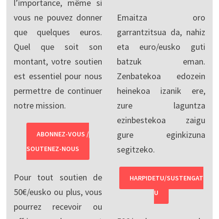
l’importance, même si
vous ne pouvez donner
Emaitza oro
que quelques euros.
garrantzitsua da, nahiz
Quel que soit son
eta euro/eusko guti
montant, votre soutien
batzuk eman.
est essentiel pour nous
Zenbatekoa edozein
permettre de continuer
heinekoa izanik ere,
notre mission.
zure laguntza
ezinbestekoa zaigu
gure eginkizuna
ABONNEZ-VOUS /
segitzeko.
SOUTENEZ-NOUS
Pour tout soutien de
HARPIDETU/SUSTENGAT
50€/eusko ou plus, vous
U
pourrez recevoir ou