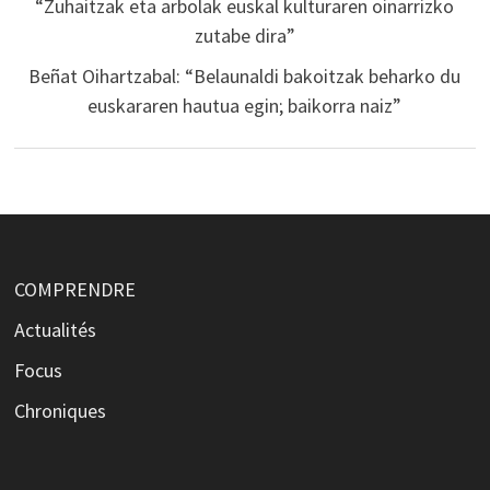
“Zuhaitzak eta arbolak euskal kulturaren oinarrizko
zutabe dira”
Beñat Oihartzabal: “Belaunaldi bakoitzak beharko du
euskararen hautua egin; baikorra naiz”
COMPRENDRE
Actualités
Focus
Chroniques