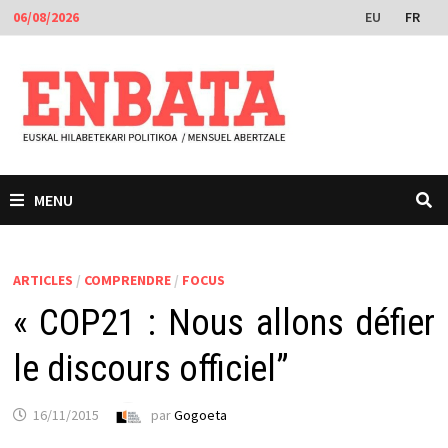
Passer
EU
FR
06/08/2026
au
contenu
MENU
ARTICLES
/
COMPRENDRE
/
FOCUS
« COP21 : Nous allons défier
le discours officiel”
16/11/2015
par
Gogoeta