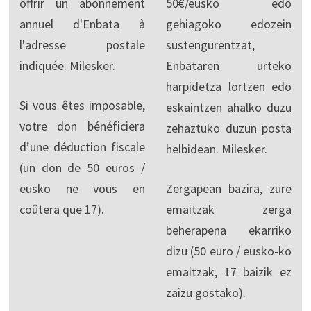
offrir un abonnement
50€/eusko edo
annuel d'Enbata à
gehiagoko edozein
l'adresse postale
sustengurentzat,
indiquée. Milesker.
Enbataren urteko
harpidetza lortzen edo
Si vous êtes imposable,
eskaintzen ahalko duzu
votre don bénéficiera
zehaztuko duzun posta
d’une déduction fiscale
helbidean. Milesker.
(un don de 50 euros /
eusko ne vous en
Zergapean bazira, zure
coûtera que 17).
emaitzak zerga
beherapena ekarriko
dizu (50 euro / eusko-ko
emaitzak, 17 baizik ez
zaizu gostako).