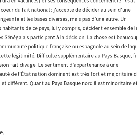
artira en vacances) et ses conséquences concernent le “
nous
oeur du fait national : j’accepte de décider au sein d’une
ngeante et les bases diverses, mais pas d’une autre. Un
 habitants de ce pays, lui y compris, décident ensemble de l
les Sénégalais participent à la décision. La chose est beaucou
communauté politique française ou espagnole au sein de laqu
 cette légitimité. Difficulté supplémentaire au Pays Basque, fr
cision fait clivage. Le sentiment d’appartenance à une
té de l’État nation dominant est très fort et majoritaire 
et différent. Quant au Pays Basque nord il est minoritaire e
e,