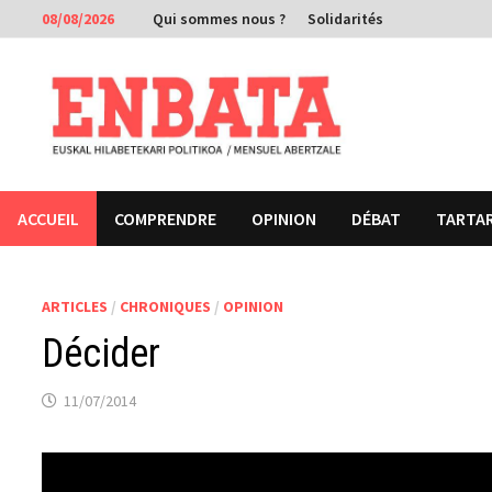
Passer
08/08/2026
Qui sommes nous ?
Solidarités
au
contenu
ACCUEIL
COMPRENDRE
OPINION
DÉBAT
TARTA
ARTICLES
/
CHRONIQUES
/
OPINION
Décider
11/07/2014