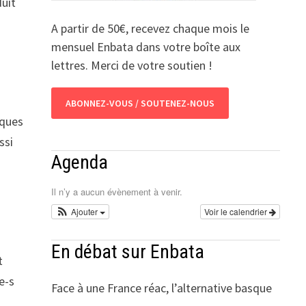
duit
A partir de 50€, recevez chaque mois le
mensuel Enbata dans votre boîte aux
lettres. Merci de votre soutien !
ABONNEZ-VOUS / SOUTENEZ-NOUS
iques
ssi
Agenda
Il n’y a aucun évènement à venir.
p
Ajouter
Voir le calendrier
En débat sur Enbata
t
e-s
Face à une France réac, l’alternative basque