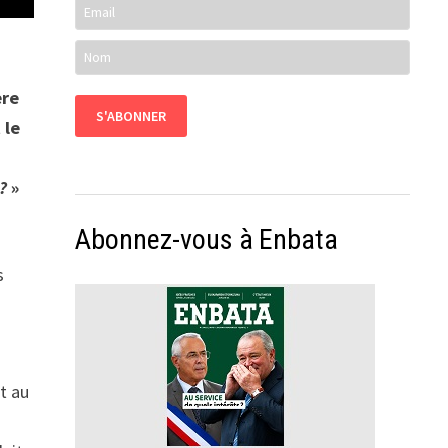
ère
 le
?
»
Abonnez-vous à Enbata
s
n
t au