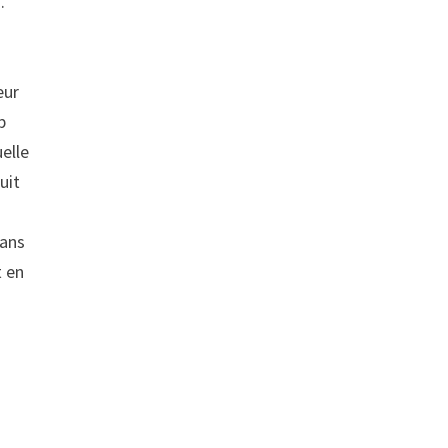
”.
eur
p
elle
uit
dans
t en