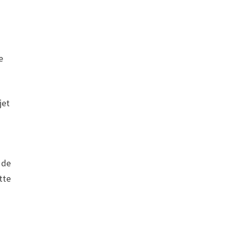
e
jet
 de
tte