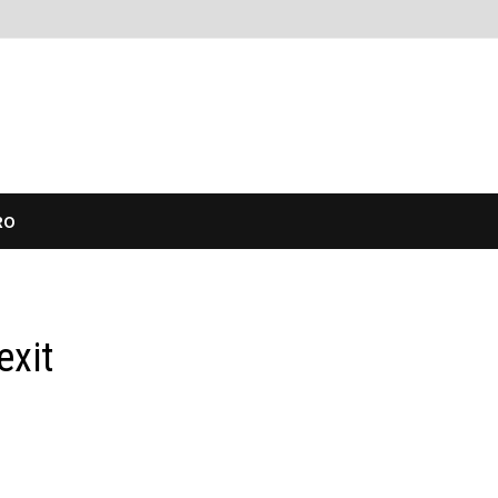
RO
exit