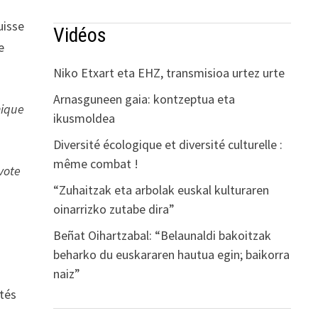
uisse
Vidéos
e
Niko Etxart eta EHZ, transmisioa urtez urte
Arnasguneen gaia: kontzeptua eta
nique
ikusmoldea
Diversité écologique et diversité culturelle :
même combat !
vote
“Zuhaitzak eta arbolak euskal kulturaren
oinarrizko zutabe dira”
Beñat Oihartzabal: “Belaunaldi bakoitzak
beharko du euskararen hautua egin; baikorra
naiz”
ités