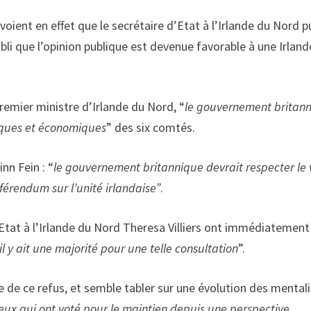
oient en effet que le secrétaire d’Etat à l’Irlande du Nord p
abli que l’opinion publique est devenue favorable à une Irland
remier ministre d’Irlande du Nord, “
le gouvernement britan
tiques et économiques
” des six comtés.
nn Fein : “
le gouvernement britannique devrait respecter le 
férendum sur l’unité irlandaise”
.
’Etat à l’Irlande du Nord Theresa Villiers ont immédiatement
’il y ait une majorité pour une telle consultation
”.
 de ce refus, et semble tabler sur une évolution des mental
ux qui ont voté pour le maintien depuis une perspective