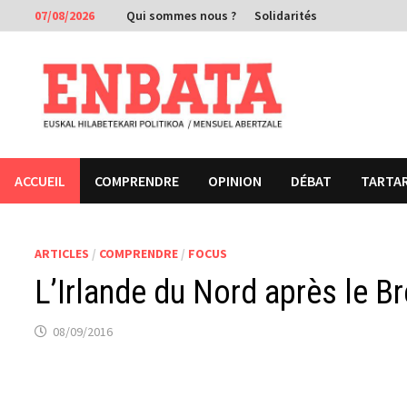
Passer
07/08/2026
Qui sommes nous ?
Solidarités
au
contenu
ACCUEIL
COMPRENDRE
OPINION
DÉBAT
TARTA
ARTICLES
/
COMPRENDRE
/
FOCUS
L’Irlande du Nord après le Br
08/09/2016