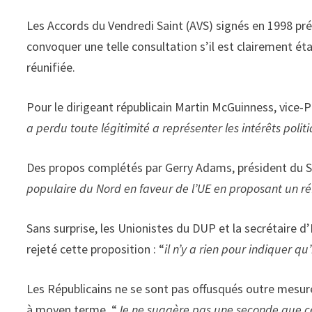
Les Accords du Vendredi Saint (AVS) signés en 1998 prév
convoquer une telle consultation s’il est clairement ét
réunifiée.
Pour le dirigeant républicain Martin McGuinness, vice-P
a perdu toute légitimité a représenter les intérêts poli
Des propos complétés par Gerry Adams, président du Si
populaire du Nord en faveur de l’UE en proposant un ré
Sans surprise, les Unionistes du DUP et la secrétaire d
rejeté cette proposition : “
il n’y a rien pour indiquer qu
Les Républicains ne se sont pas offusqués outre mesure
à moyen terme. “
Je ne suggère pas une seconde que ce