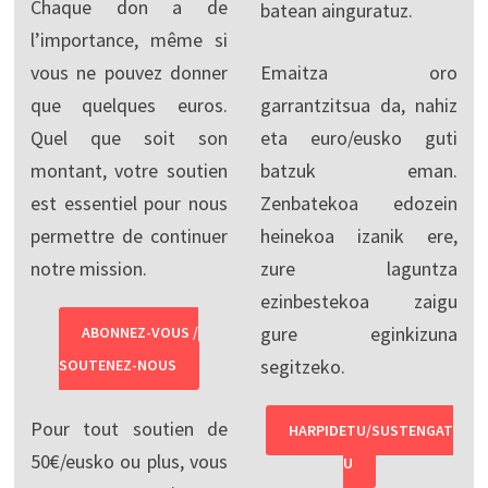
Chaque don a de
batean ainguratuz.
l’importance, même si
vous ne pouvez donner
Emaitza oro
que quelques euros.
garrantzitsua da, nahiz
Quel que soit son
eta euro/eusko guti
montant, votre soutien
batzuk eman.
est essentiel pour nous
Zenbatekoa edozein
permettre de continuer
heinekoa izanik ere,
notre mission.
zure laguntza
ezinbestekoa zaigu
gure eginkizuna
ABONNEZ-VOUS /
segitzeko.
SOUTENEZ-NOUS
Pour tout soutien de
HARPIDETU/SUSTENGAT
50€/eusko ou plus, vous
U