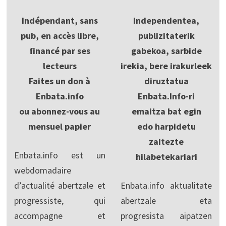
Indépendant, sans
Independentea,
pub, en accès libre,
publizitaterik
financé par ses
gabekoa, sarbide
lecteurs
irekia, bere irakurleek
Faites un don à
diruztatua
Enbata.info
Enbata.Info-ri
ou abonnez-vous au
emaitza bat egin
mensuel papier
edo harpidetu
zaitezte
Enbata.info est un
hilabetekariari
webdomadaire
d’actualité abertzale et
Enbata.info aktualitate
progressiste, qui
abertzale eta
accompagne et
progresista aipatzen