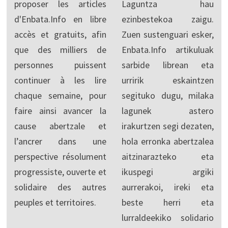
proposer les articles
Laguntza hau
d'Enbata.Info en libre
ezinbestekoa zaigu.
accès et gratuits, afin
Zuen sustenguari esker,
que des milliers de
Enbata.Info artikuluak
personnes puissent
sarbide librean eta
continuer à les lire
urririk eskaintzen
chaque semaine, pour
segituko dugu, milaka
faire ainsi avancer la
lagunek astero
cause abertzale et
irakurtzen segi dezaten,
l’ancrer dans une
hola erronka abertzalea
perspective résolument
aitzinarazteko eta
progressiste, ouverte et
ikuspegi argiki
solidaire des autres
aurrerakoi, ireki eta
peuples et territoires.
beste herri eta
lurraldeekiko solidario