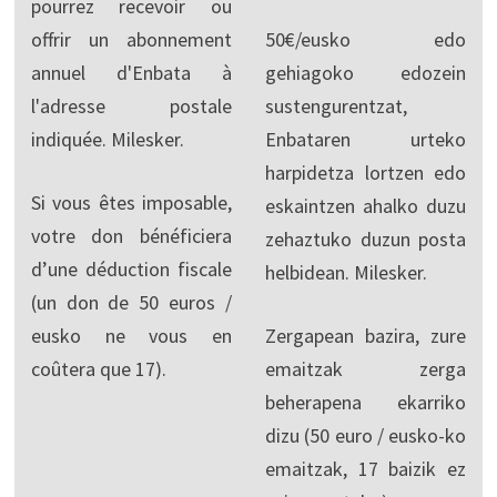
pourrez recevoir ou
offrir un abonnement
50€/eusko edo
annuel d'Enbata à
gehiagoko edozein
l'adresse postale
sustengurentzat,
indiquée. Milesker.
Enbataren urteko
harpidetza lortzen edo
Si vous êtes imposable,
eskaintzen ahalko duzu
votre don bénéficiera
zehaztuko duzun posta
d’une déduction fiscale
helbidean. Milesker.
(un don de 50 euros /
eusko ne vous en
Zergapean bazira, zure
coûtera que 17).
emaitzak zerga
beherapena ekarriko
dizu (50 euro / eusko-ko
emaitzak, 17 baizik ez