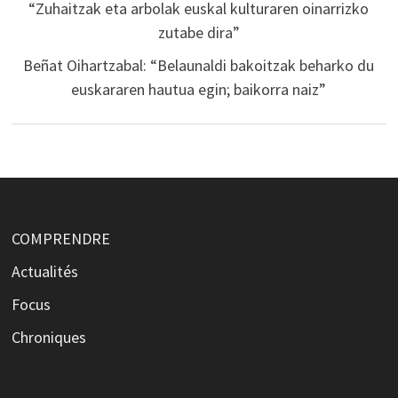
“Zuhaitzak eta arbolak euskal kulturaren oinarrizko
zutabe dira”
Beñat Oihartzabal: “Belaunaldi bakoitzak beharko du
euskararen hautua egin; baikorra naiz”
COMPRENDRE
Actualités
Focus
Chroniques