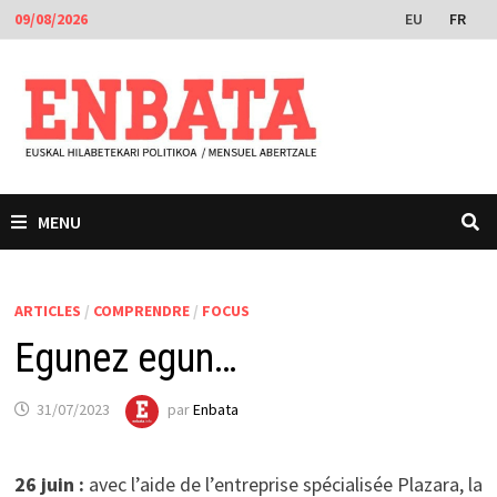
Passer
EU
FR
09/08/2026
au
contenu
MENU
ARTICLES
/
COMPRENDRE
/
FOCUS
Egunez egun…
31/07/2023
par
Enbata
26 juin :
avec l’aide de l’entreprise spécialisée Plazara, la