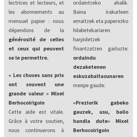
lectrices et lecteurs, et
ordaintzeko ahalik.
les abonnements au
Baina irakurleen
mensuel papier : nous
emaitzek eta paperezko
dépendons de la
hilabetekariaren
générosité de celles
harpidetzek
et ceux qui peuvent
finantzatzen gaituzte:
se le permettre.
ordaindu
dezaketenen
« Les choses sans prix
eskuzabaltasunaren
ont souvent une
menpe gaude.
grande valeur » Mixel
Berhocoirigoin
«Preziorik gabeko
Cette aide est vitale.
gauzek, usu, balio
Grâce à votre soutien,
handia dute» Mixel
nous continuerons à
Berhocoirigoin