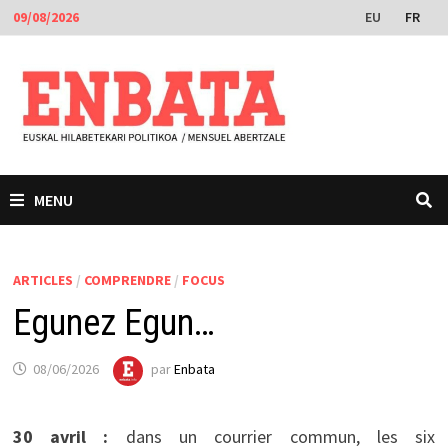
Passer
EU
FR
09/08/2026
au
contenu
MENU
ARTICLES
/
COMPRENDRE
/
FOCUS
Egunez Egun…
08/06/2026
par
Enbata
30 avril :
dans un courrier commun, les six