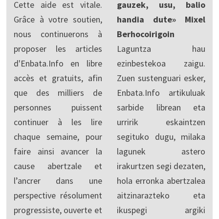
Cette aide est vitale.
gauzek, usu, balio
Grâce à votre soutien,
handia dute» Mixel
nous continuerons à
Berhocoirigoin
proposer les articles
Laguntza hau
d'Enbata.Info en libre
ezinbestekoa zaigu.
accès et gratuits, afin
Zuen sustenguari esker,
que des milliers de
Enbata.Info artikuluak
personnes puissent
sarbide librean eta
continuer à les lire
urririk eskaintzen
chaque semaine, pour
segituko dugu, milaka
faire ainsi avancer la
lagunek astero
cause abertzale et
irakurtzen segi dezaten,
l’ancrer dans une
hola erronka abertzalea
perspective résolument
aitzinarazteko eta
progressiste, ouverte et
ikuspegi argiki