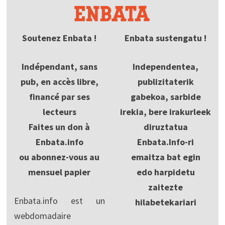
Soutenez Enbata !
Enbata sustengatu !
Indépendant, sans
Independentea,
pub, en accès libre,
publizitaterik
financé par ses
gabekoa, sarbide
lecteurs
irekia, bere irakurleek
Faites un don à
diruztatua
Enbata.info
Enbata.Info-ri
ou abonnez-vous au
emaitza bat egin
mensuel papier
edo harpidetu
zaitezte
Enbata.info est un
hilabetekariari
webdomadaire