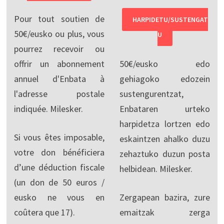
Pour tout soutien de
HARPIDETU/SUSTENGAT
50€/eusko ou plus, vous
U
pourrez recevoir ou
offrir un abonnement
50€/eusko edo
annuel d'Enbata à
gehiagoko edozein
l'adresse postale
sustengurentzat,
indiquée. Milesker.
Enbataren urteko
harpidetza lortzen edo
Si vous êtes imposable,
eskaintzen ahalko duzu
votre don bénéficiera
zehaztuko duzun posta
d’une déduction fiscale
helbidean. Milesker.
(un don de 50 euros /
eusko ne vous en
Zergapean bazira, zure
coûtera que 17).
emaitzak zerga