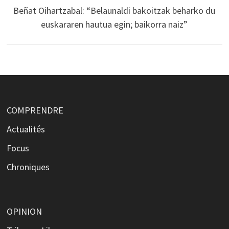
Beñat Oihartzabal: “Belaunaldi bakoitzak beharko du
euskararen hautua egin; baikorra naiz”
COMPRENDRE
Actualités
Focus
Chroniques
OPINION