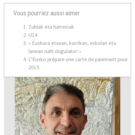
Vous pourriez aussi aimer
Zubiak eta harresiak
U14
« Euskara etxean, karrikan, eskolan eta
lanean nahi dugulako! »
L’Eusko prépare une carte de paiement pour
2015