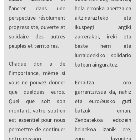
l’ancrer dans une
hola erronka abertzalea
perspective résolument
aitzinarazteko eta
progressiste, ouverte et
ikuspegi argiki
solidaire des autres
aurrerakoi, ireki eta
peuples et territoires.
beste herri eta
lurraldeekiko solidario
Chaque don a de
batean ainguratuz.
l’importance, même si
vous ne pouvez donner
Emaitza oro
que quelques euros.
garrantzitsua da, nahiz
Quel que soit son
eta euro/eusko guti
montant, votre soutien
batzuk eman.
est essentiel pour nous
Zenbatekoa edozein
permettre de continuer
heinekoa izanik ere,
notre mission.
zure laguntza