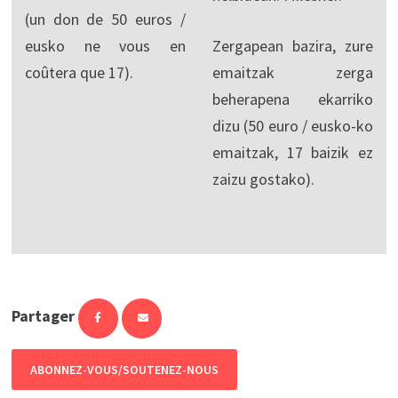
(un don de 50 euros /
eusko ne vous en
Zergapean bazira, zure
coûtera que 17).
emaitzak zerga
beherapena ekarriko
dizu (50 euro / eusko-ko
emaitzak, 17 baizik ez
zaizu gostako).
Partager
ABONNEZ-VOUS/SOUTENEZ-NOUS