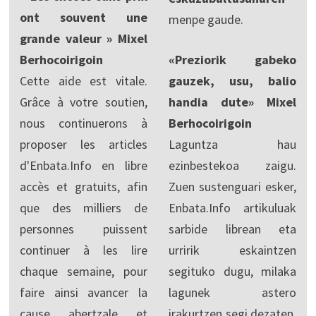
ont souvent une
menpe gaude.
grande valeur » Mixel
Berhocoirigoin
«Preziorik gabeko
Cette aide est vitale.
gauzek, usu, balio
Grâce à votre soutien,
handia dute» Mixel
nous continuerons à
Berhocoirigoin
proposer les articles
Laguntza hau
d'Enbata.Info en libre
ezinbestekoa zaigu.
accès et gratuits, afin
Zuen sustenguari esker,
que des milliers de
Enbata.Info artikuluak
personnes puissent
sarbide librean eta
continuer à les lire
urririk eskaintzen
chaque semaine, pour
segituko dugu, milaka
faire ainsi avancer la
lagunek astero
cause abertzale et
irakurtzen segi dezaten,