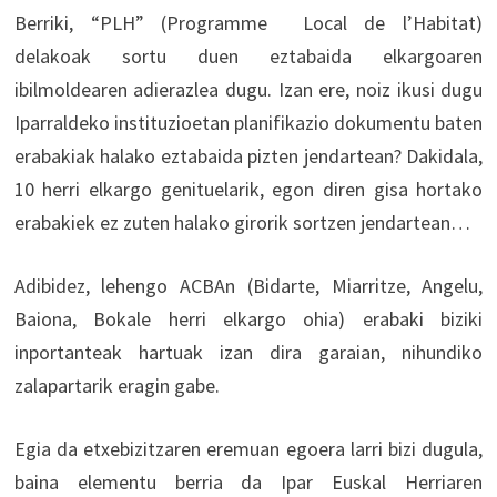
Berriki, “PLH” (Programme Local de l’Habitat)
delakoak sortu duen eztabaida elkargoaren
ibilmoldearen adierazlea dugu. Izan ere, noiz ikusi dugu
Iparraldeko instituzioetan planifikazio dokumentu baten
erabakiak halako eztabaida pizten jendartean? Dakidala,
10 herri elkargo genituelarik, egon diren gisa hortako
erabakiek ez zuten halako girorik sortzen jendartean…
Adibidez, lehengo ACBAn (Bidarte, Miarritze, Angelu,
Baiona, Bokale herri elkargo ohia) erabaki biziki
inportanteak hartuak izan dira garaian, nihundiko
zalapartarik eragin gabe.
Egia da etxebizitzaren eremuan egoera larri bizi dugula,
baina elementu berria da Ipar Euskal Herriaren