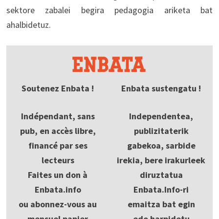
sektore zabalei begira pedagogia ariketa bat
ahalbidetuz.
Soutenez Enbata !
Enbata sustengatu !
Indépendant, sans
Independentea,
pub, en accès libre,
publizitaterik
financé par ses
gabekoa, sarbide
lecteurs
irekia, bere irakurleek
Faites un don à
diruztatua
Enbata.info
Enbata.Info-ri
ou abonnez-vous au
emaitza bat egin
mensuel papier
edo harpidetu