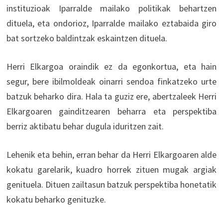
instituzioak Iparralde mailako politikak behartzen
dituela, eta ondorioz, Iparralde mailako eztabaida giro
bat sortzeko baldintzak eskaintzen dituela.
Herri Elkargoa oraindik ez da egonkortua, eta hain
segur, bere ibilmoldeak oinarri sendoa finkatzeko urte
batzuk beharko dira. Hala ta guziz ere, abertzaleek Herri
Elkargoaren gainditzearen beharra eta perspektiba
berriz aktibatu behar dugula iduritzen zait.
Lehenik eta behin, erran behar da Herri Elkargoaren alde
kokatu garelarik, kuadro horrek zituen mugak argiak
genituela. Dituen zailtasun batzuk perspektiba honetatik
kokatu beharko genituzke.