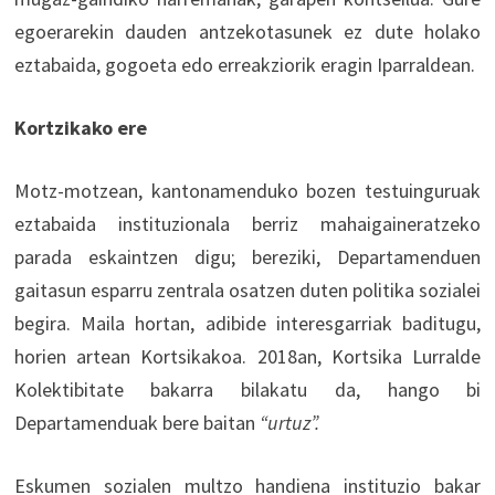
egoerarekin dauden antzekotasunek ez dute holako
eztabaida, gogoeta edo erreakziorik eragin Iparraldean.
Kortzikako ere
Motz-motzean, kantonamenduko bozen testuinguruak
eztabaida instituzionala berriz mahaigaineratzeko
parada eskaintzen digu; bereziki, Departamenduen
gaitasun esparru zentrala osatzen duten politika sozialei
begira. Maila hortan, adibide interesgarriak baditugu,
horien artean Kortsikakoa. 2018an, Kortsika Lurralde
Kolektibitate bakarra bilakatu da, hango bi
Departamenduak bere baitan
“urtuz”.
Eskumen sozialen multzo handiena instituzio bakar