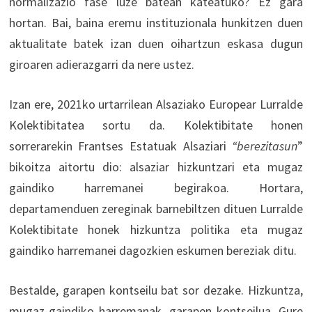
normalizazio fase luze batean kateatuko? Ez gara
hortan. Bai, baina eremu instituzionala hunkitzen duen
aktualitate batek izan duen oihartzun eskasa dugun
giroaren adierazgarri da nere ustez.
Izan ere, 2021ko urtarrilean Alsaziako Europear Lurralde
Kolektibitatea sortu da. Kolektibitate honen
sorrerarekin Frantses Estatuak Alsaziari
“berezitasun
”
bikoitza aitortu dio: alsaziar hizkuntzari eta mugaz
gaindiko harremanei begirakoa. Hortara,
departamenduen zereginak barnebiltzen dituen Lurralde
Kolektibitate honek hizkuntza politika eta mugaz
gaindiko harremanei dagozkien eskumen bereziak ditu.
Bestalde, garapen kontseilu bat sor dezake. Hizkuntza,
mugaz-gaindiko harremanak, garapen kontseilua. Gure