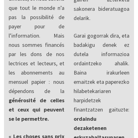
que tout le monde n’a
sakonera bideratuagoa
pas la possibilité de
delarik.
payer pour de
l’information. Mais
Garai gogorrak dira, eta
nous sommes financés
badakigu denek ez
par les dons de nos
dutela informazioa
lectrices et lecteurs, et
ordaintzeko ahalik.
les abonnements au
Baina irakurleen
mensuel papier : nous
emaitzek eta paperezko
dépendons de la
hilabetekariaren
générosité de celles
harpidetzek
et ceux qui peuvent
finantzatzen gaituzte:
se le permettre.
ordaindu
dezaketenen
« Les choses sans prix
eskuzabaltasunaren