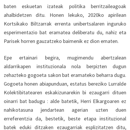
baten eskuetan izateak politika berritzaileagoak
ahalbidetzen ditu. Honen lekuko, 2020ko apirilean
Kortsikako Biltzarrak errenta unibertsalaren inguruko
esperimentazio bat eramatea deliberatu du, nahiz eta
Parisek horren gauzatzeko baimenik ez dion ematen.
Epe ertainari begira, mugimendu abertzalean
aldarrikapen instituzionala nola berpizten dugun
zehazteko gogoeta sakon bat eramateko beharra dugu.
Gogoeta honen abiapunduan, estatus bereziko Lurralde
Kolektibitatearen eskakizunarekin bi ezaugarri dituen
oinarri bat badugu : alde batetik, Herri Elkargoaren ez
nahikotasuna jendartean agerian uzten duen
erreferentzia da, bestetik, beste etapa instituzional
batek eduki ditzaken ezaugarriak esplizitatzen ditu,