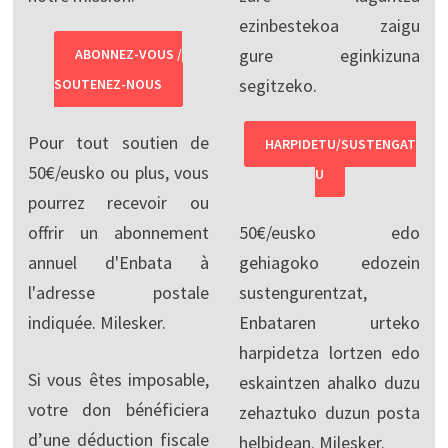
ezinbestekoa zaigu
gure eginkizuna
ABONNEZ-VOUS /
segitzeko.
SOUTENEZ-NOUS
Pour tout soutien de
HARPIDETU/SUSTENGAT
50€/eusko ou plus, vous
U
pourrez recevoir ou
offrir un abonnement
50€/eusko edo
annuel d'Enbata à
gehiagoko edozein
l'adresse postale
sustengurentzat,
indiquée. Milesker.
Enbataren urteko
harpidetza lortzen edo
Si vous êtes imposable,
eskaintzen ahalko duzu
votre don bénéficiera
zehaztuko duzun posta
d’une déduction fiscale
helbidean. Milesker.