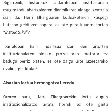
Bigarrenik, historikoki aldarrikapen instituzionala
mugimendu abertzalearen dinamikaren aldagai zentrala
izan da. Herri Elkargoaren kudeaketaren ikuspegi
hutsean gelditzen bagara, ez ote gara kuadro hortan
“
instalatuko
”?
Iparraldean hain indartsua izan den aitortza
instituzionalaren aldeko prozesuaren motorra ez
badugu berriz pizten, ez ote zaigu urte luzeetarako
itzalirik geldituko?
Alsazian lortua hemengotzat eredu
Ororen buru, Herri Elkargoarekin lortu dugun
instituzionalizatze urrats horrek ez ote gaitu