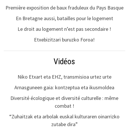
Première exposition de baux fraduleux du Pays Basque
En Bretagne aussi, batailles pour le logement
Le droit au logement n’est pas secondaire !
Etxebizitzari buruzko Foroa!
Vidéos
Niko Etxart eta EHZ, transmisioa urtez urte
Arnasguneen gaia: kontzeptua eta ikusmoldea
Diversité écologique et diversité culturelle : même
combat !
“Zuhaitzak eta arbolak euskal kulturaren oinarrizko
zutabe dira”