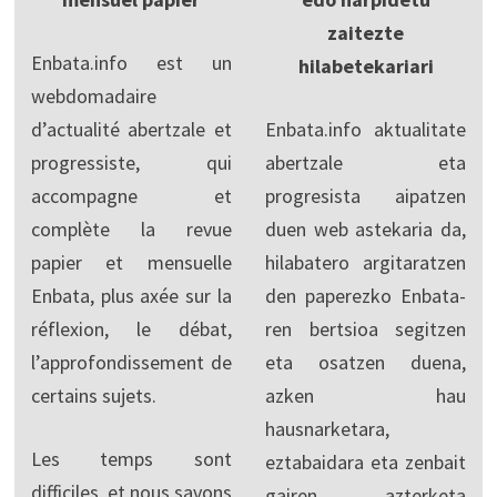
zaitezte
Enbata.info est un
hilabetekariari
webdomadaire
d’actualité abertzale et
Enbata.info aktualitate
progressiste, qui
abertzale eta
accompagne et
progresista aipatzen
complète la revue
duen web astekaria da,
papier et mensuelle
hilabatero argitaratzen
Enbata, plus axée sur la
den paperezko Enbata-
réflexion, le débat,
ren bertsioa segitzen
l’approfondissement de
eta osatzen duena,
certains sujets.
azken hau
hausnarketara,
Les temps sont
eztabaidara eta zenbait
difficiles, et nous savons
gairen azterketa