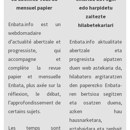
mensuel papier
edo harpidetu
zaitezte
Enbata.info est un
hilabetekariari
webdomadaire
d’actualité abertzale et
Enbata.info aktualitate
progressiste, qui
abertzale eta
accompagne et
progresista aipatzen
complète la revue
duen web astekaria da,
papier et mensuelle
hilabatero argitaratzen
Enbata, plus axée sur la
den paperezko Enbata-
réflexion, le débat,
ren bertsioa segitzen
l’approfondissement de
eta osatzen duena,
certains sujets.
azken hau
hausnarketara,
Les temps sont
eztabaidara eta zenbait