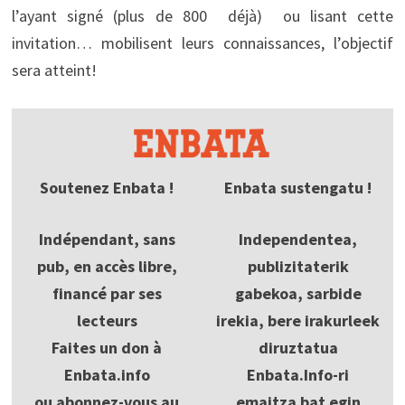
l’ayant signé (plus de 800 déjà) ou lisant cette
invitation… mobilisent leurs connaissances, l’objectif
sera atteint!
Soutenez Enbata !
Enbata sustengatu !
Indépendant, sans
Independentea,
pub, en accès libre,
publizitaterik
financé par ses
gabekoa, sarbide
lecteurs
irekia, bere irakurleek
Faites un don à
diruztatua
Enbata.info
Enbata.Info-ri
ou abonnez-vous au
emaitza bat egin