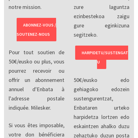
notre mission.
zure laguntza
ezinbestekoa zaigu
gure eginkizuna
ABONNEZ-VOUS /
segitzeko.
SOUTENEZ-NOUS
Pour tout soutien de
HARPIDETU/SUSTENGAT
50€/eusko ou plus, vous
U
pourrez recevoir ou
offrir un abonnement
50€/eusko edo
annuel d'Enbata à
gehiagoko edozein
l'adresse postale
sustengurentzat,
indiquée. Milesker.
Enbataren urteko
harpidetza lortzen edo
Si vous êtes imposable,
eskaintzen ahalko duzu
votre don bénéficiera
zehaztuko duzun posta