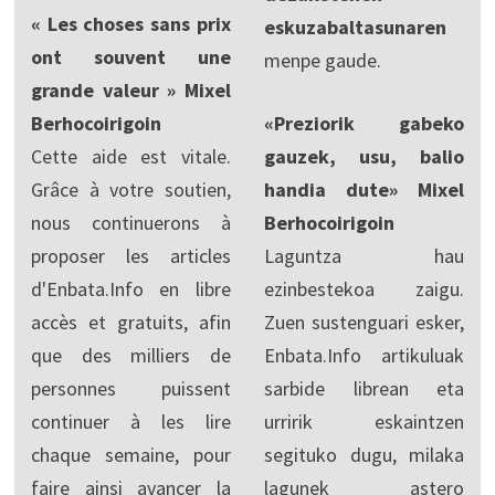
« Les choses sans prix
eskuzabaltasunaren
ont souvent une
menpe gaude.
grande valeur » Mixel
Berhocoirigoin
«Preziorik gabeko
Cette aide est vitale.
gauzek, usu, balio
Grâce à votre soutien,
handia dute» Mixel
nous continuerons à
Berhocoirigoin
proposer les articles
Laguntza hau
d'Enbata.Info en libre
ezinbestekoa zaigu.
accès et gratuits, afin
Zuen sustenguari esker,
que des milliers de
Enbata.Info artikuluak
personnes puissent
sarbide librean eta
continuer à les lire
urririk eskaintzen
chaque semaine, pour
segituko dugu, milaka
faire ainsi avancer la
lagunek astero