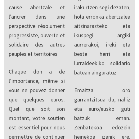
cause abertzale et
irakurtzen segi dezaten,
l’ancrer dans une
hola erronka abertzalea
perspective résolument
aitzinarazteko eta
progressiste, ouverte et
ikuspegi argiki
solidaire des autres
aurrerakoi, ireki eta
peuples et territoires.
beste herri eta
lurraldeekiko solidario
Chaque don a de
batean ainguratuz.
l’importance, même si
vous ne pouvez donner
Emaitza oro
que quelques euros.
garrantzitsua da, nahiz
Quel que soit son
eta euro/eusko guti
montant, votre soutien
batzuk eman.
est essentiel pour nous
Zenbatekoa edozein
permettre de continuer
heinekoa izanik ere,