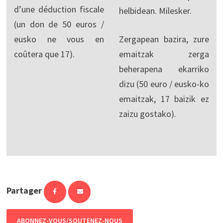
d’une déduction fiscale
helbidean. Milesker.
(un don de 50 euros /
eusko ne vous en
Zergapean bazira, zure
coûtera que 17).
emaitzak zerga
beherapena ekarriko
dizu (50 euro / eusko-ko
emaitzak, 17 baizik ez
zaizu gostako).
Partager
ABONNEZ-VOUS/SOUTENEZ-NOUS