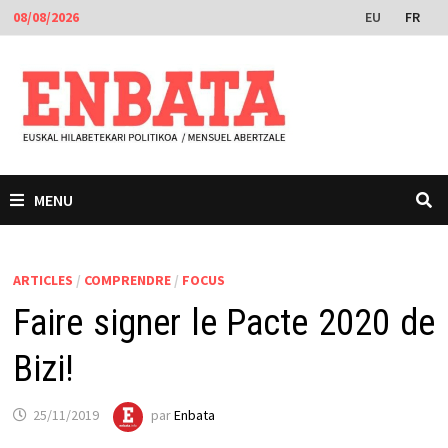
Passer
EU
FR
08/08/2026
au
contenu
MENU
ARTICLES
/
COMPRENDRE
/
FOCUS
Faire signer le Pacte 2020 de
Bizi!
25/11/2019
par
Enbata