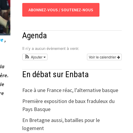
ABONNEZ-VOUS / SOUTENEZ-NOUS
Agenda
ge
,
Il n’y a aucun évènement à venir.
Ajouter
Voir le calendrier
 la
En débat sur Enbata
ère.
ie
Face à une France réac, l’alternative basque
re
Première exposition de baux fraduleux du
Pays Basque
En Bretagne aussi, batailles pour le
logement