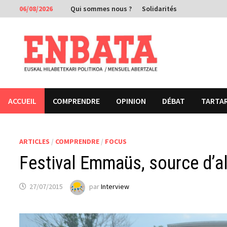
Passer
06/08/2026
Qui sommes nous ?
Solidarités
au
contenu
ACCUEIL
COMPRENDRE
OPINION
DÉBAT
TARTA
ARTICLES
/
COMPRENDRE
/
FOCUS
Festival Emmaüs, source d’al
27/07/2015
par
Interview