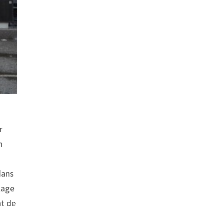
r
n
 dans
lage
nt de