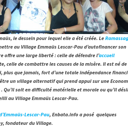
s, le dessein pour lequel elle a été créée. Le
Ramassa
mettre au Village Emmaüs Lescar-Pau d’autofinancer son
 offre une large liberté : celle de défendre l’
accueil
te, celle de combattre les causes de la misère. Il est né de
, plus que jamais, fort d’une totale indépendance financi
être un village alternatif qui prend appui sur une Econom
Qu’il soit en difficulté matérielle et morale ou qu’il dési
eilli au Village Emmaüs Lescar-Pau.
l d’Emmaüs-Lescar-Pau
, Enbata.info a posé quelques
hy, fondateur du Village.