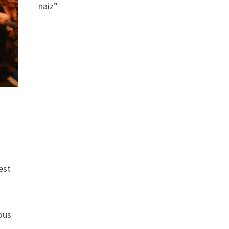
naiz”
est
ous