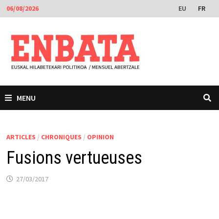
Passer
EU
FR
06/08/2026
au
contenu
MENU
ARTICLES
/
CHRONIQUES
/
OPINION
Fusions vertueuses
27/03/2017