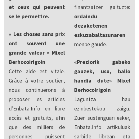
et ceux qui peuvent
finantzatzen gaituzte:
se le permettre.
ordaindu
dezaketenen
« Les choses sans prix
eskuzabaltasunaren
ont souvent une
menpe gaude.
grande valeur » Mixel
Berhocoirigoin
«Preziorik gabeko
Cette aide est vitale.
gauzek, usu, balio
Grâce à votre soutien,
handia dute» Mixel
nous continuerons à
Berhocoirigoin
proposer les articles
Laguntza hau
d'Enbata.Info en libre
ezinbestekoa zaigu.
accès et gratuits, afin
Zuen sustenguari esker,
que des milliers de
Enbata.Info artikuluak
personnes puissent
sarbide librean eta