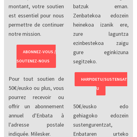
montant, votre soutien
batzuk eman.
est essentiel pour nous
Zenbatekoa edozein
permettre de continuer
heinekoa izanik ere,
notre mission.
zure laguntza
ezinbestekoa zaigu
gure eginkizuna
ABONNEZ-VOUS /
segitzeko.
SOUTENEZ-NOUS
Pour tout soutien de
HARPIDETU/SUSTENGAT
50€/eusko ou plus, vous
U
pourrez recevoir ou
offrir un abonnement
50€/eusko edo
annuel d'Enbata à
gehiagoko edozein
l'adresse postale
sustengurentzat,
indiquée. Milesker.
Enbataren urteko