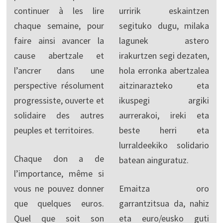
continuer à les lire
urririk eskaintzen
chaque semaine, pour
segituko dugu, milaka
faire ainsi avancer la
lagunek astero
cause abertzale et
irakurtzen segi dezaten,
l’ancrer dans une
hola erronka abertzalea
perspective résolument
aitzinarazteko eta
progressiste, ouverte et
ikuspegi argiki
solidaire des autres
aurrerakoi, ireki eta
peuples et territoires.
beste herri eta
lurraldeekiko solidario
Chaque don a de
batean ainguratuz.
l’importance, même si
vous ne pouvez donner
Emaitza oro
que quelques euros.
garrantzitsua da, nahiz
Quel que soit son
eta euro/eusko guti