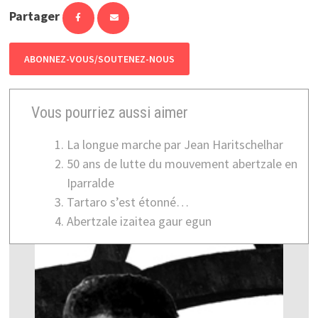
Partager
ABONNEZ-VOUS/SOUTENEZ-NOUS
Vous pourriez aussi aimer
La longue marche par Jean Haritschelhar
50 ans de lutte du mouvement abertzale en
Iparralde
Tartaro s’est étonné…
Abertzale izaitea gaur egun