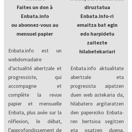
Faites un don à
diruztatua
Enbata.info
Enbata.Info-ri
ou abonnez-vous au
emaitza bat egin
mensuel papier
edo harpidetu
zaitezte
Enbata.info est un
hilabetekariari
webdomadaire
d’actualité abertzale et
Enbata.info aktualitate
progressiste, qui
abertzale eta
accompagne et
progresista aipatzen
complète la revue
duen web astekaria da,
papier et mensuelle
hilabatero argitaratzen
Enbata, plus axée sur la
den paperezko Enbata-
réflexion, le débat,
ren bertsioa segitzen
l’approfondissement de
eta osatzen duena,