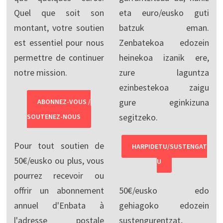
Quel que soit son
eta euro/eusko guti
montant, votre soutien
batzuk eman.
est essentiel pour nous
Zenbatekoa edozein
permettre de continuer
heinekoa izanik ere,
notre mission.
zure laguntza
ezinbestekoa zaigu
gure eginkizuna
ABONNEZ-VOUS /
segitzeko.
SOUTENEZ-NOUS
Pour tout soutien de
HARPIDETU/SUSTENGAT
50€/eusko ou plus, vous
U
pourrez recevoir ou
offrir un abonnement
50€/eusko edo
annuel d'Enbata à
gehiagoko edozein
l'adresse postale
sustengurentzat,