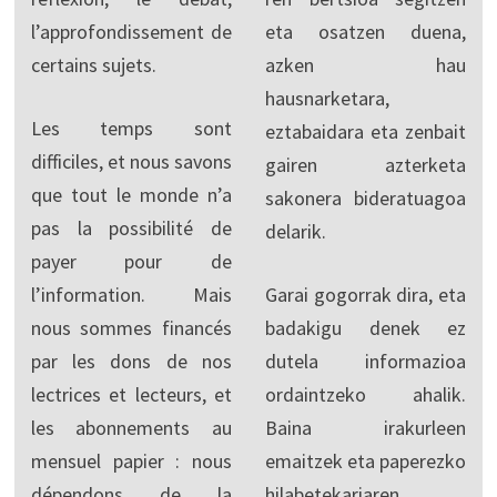
l’approfondissement de
eta osatzen duena,
certains sujets.
azken hau
hausnarketara,
Les temps sont
eztabaidara eta zenbait
difficiles, et nous savons
gairen azterketa
que tout le monde n’a
sakonera bideratuagoa
pas la possibilité de
delarik.
payer pour de
l’information. Mais
Garai gogorrak dira, eta
nous sommes financés
badakigu denek ez
par les dons de nos
dutela informazioa
lectrices et lecteurs, et
ordaintzeko ahalik.
les abonnements au
Baina irakurleen
mensuel papier : nous
emaitzek eta paperezko
dépendons de la
hilabetekariaren