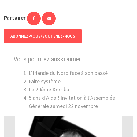
Partager
ABONNEZ-VOUS/SOUTENEZ-NOUS
Vous pourriez aussi aimer
L’Irlande du Nord face à son passé
Faire système
La 20ème Korrika
5 ans d’Alda ! Invitation à l’Assemblée
Générale samedi 22 novembre