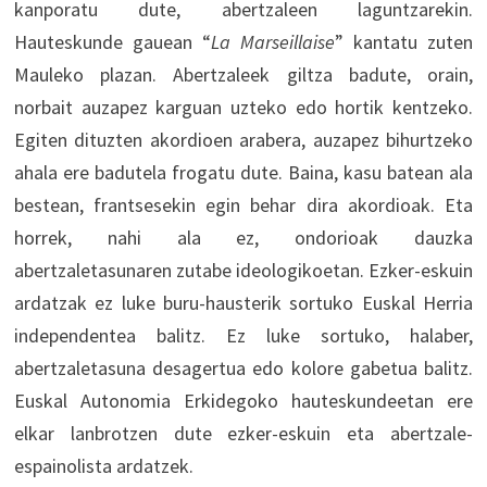
kanporatu dute, abertzaleen laguntzarekin.
Hauteskunde gauean “
La Marseillaise
” kantatu zuten
Mauleko plazan. Abertzaleek giltza badute, orain,
norbait auzapez karguan uzteko edo hortik kentzeko.
Egiten dituzten akordioen arabera, auzapez bihurtzeko
ahala ere badutela frogatu dute. Baina, kasu batean ala
bestean, frantsesekin egin behar dira akordioak. Eta
horrek, nahi ala ez, ondorioak dauzka
abertzaletasunaren zutabe ideologikoetan. Ezker-eskuin
ardatzak ez luke buru-hausterik sortuko Euskal Herria
independentea balitz. Ez luke sortuko, halaber,
abertzaletasuna desagertua edo kolore gabetua balitz.
Euskal Autonomia Erkidegoko hauteskundeetan ere
elkar lanbrotzen dute ezker-eskuin eta abertzale-
espainolista ardatzek.