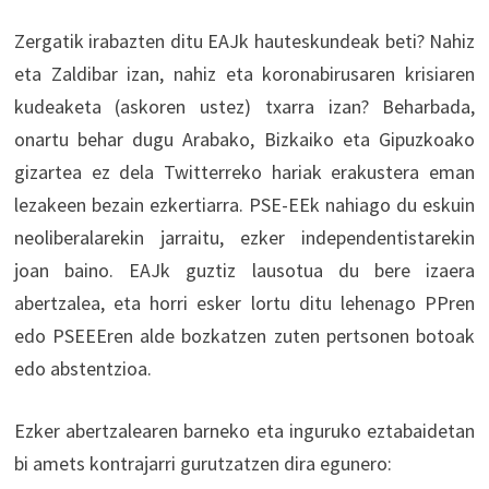
Zergatik irabazten ditu EAJk hauteskundeak beti? Nahiz
eta Zaldibar izan, nahiz eta koronabirusaren krisiaren
kudeaketa (askoren ustez) txarra izan? Beharbada,
onartu behar dugu Arabako, Bizkaiko eta Gipuzkoako
gizartea ez dela Twitterreko hariak erakustera eman
lezakeen bezain ezkertiarra. PSE-EEk nahiago du eskuin
neoliberalarekin jarraitu, ezker independentistarekin
joan baino. EAJk guztiz lausotua du bere izaera
abertzalea, eta horri esker lortu ditu lehenago PPren
edo PSEEEren alde bozkatzen zuten pertsonen botoak
edo abstentzioa.
Ezker abertzalearen barneko eta inguruko eztabaidetan
bi amets kontrajarri gurutzatzen dira egunero: