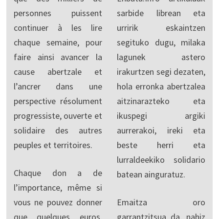
personnes puissent
sarbide librean eta
continuer à les lire
urririk eskaintzen
chaque semaine, pour
segituko dugu, milaka
faire ainsi avancer la
lagunek astero
cause abertzale et
irakurtzen segi dezaten,
l’ancrer dans une
hola erronka abertzalea
perspective résolument
aitzinarazteko eta
progressiste, ouverte et
ikuspegi argiki
solidaire des autres
aurrerakoi, ireki eta
peuples et territoires.
beste herri eta
lurraldeekiko solidario
Chaque don a de
batean ainguratuz.
l’importance, même si
vous ne pouvez donner
Emaitza oro
que quelques euros.
garrantzitsua da, nahiz