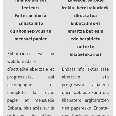
lecteurs
irekia, bere irakurleek
Faites un don à
diruztatua
Enbata.info
Enbata.Info-ri
ou abonnez-vous au
emaitza bat egin
mensuel papier
edo harpidetu
zaitezte
Enbata.info est un
hilabetekariari
webdomadaire
d’actualité abertzale et
Enbata.info aktualitate
progressiste, qui
abertzale eta
accompagne et
progresista aipatzen
complète la revue
duen web astekaria da,
papier et mensuelle
hilabatero argitaratzen
Enbata, plus axée sur la
den paperezko Enbata-
réflexion, le débat,
ren bertsioa segitzen