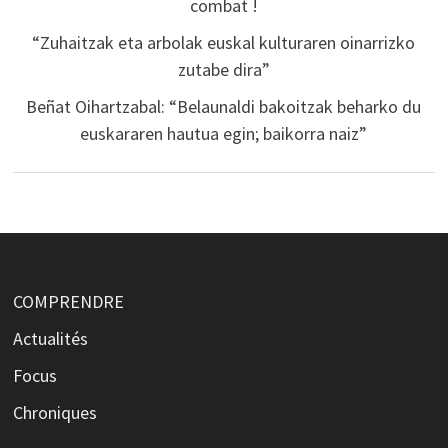
combat !
“Zuhaitzak eta arbolak euskal kulturaren oinarrizko
zutabe dira”
Beñat Oihartzabal: “Belaunaldi bakoitzak beharko du
euskararen hautua egin; baikorra naiz”
COMPRENDRE
Actualités
Focus
Chroniques