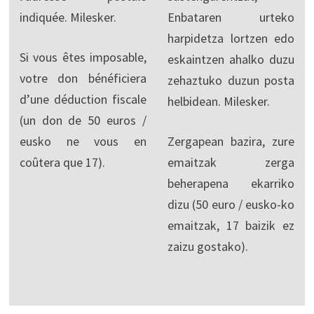
indiquée. Milesker.
Enbataren urteko
harpidetza lortzen edo
Si vous êtes imposable,
eskaintzen ahalko duzu
votre don bénéficiera
zehaztuko duzun posta
d’une déduction fiscale
helbidean. Milesker.
(un don de 50 euros /
eusko ne vous en
Zergapean bazira, zure
coûtera que 17).
emaitzak zerga
beherapena ekarriko
dizu (50 euro / eusko-ko
emaitzak, 17 baizik ez
zaizu gostako).