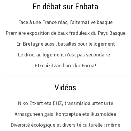
En débat sur Enbata
Face à une France réac, l’alternative basque
Première exposition de baux fraduleux du Pays Basque
En Bretagne aussi, batailles pour le logement
Le droit au logement n’est pas secondaire !
Etxebizitzari buruzko Foroa!
Vidéos
Niko Etxart eta EHZ, transmisioa urtez urte
Arnasguneen gaia: kontzeptua eta ikusmoldea
Diversité écologique et diversité culturelle : même