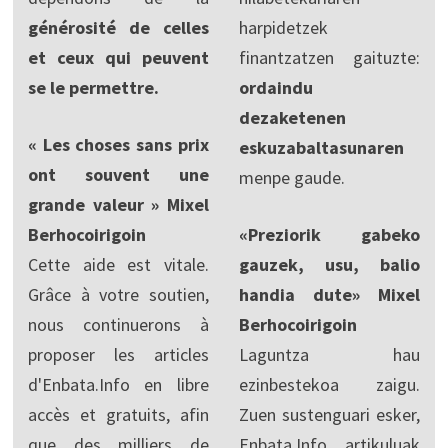
générosité de celles
harpidetzek
et ceux qui peuvent
finantzatzen gaituzte:
se le permettre.
ordaindu
dezaketenen
« Les choses sans prix
eskuzabaltasunaren
ont souvent une
menpe gaude.
grande valeur » Mixel
Berhocoirigoin
«Preziorik gabeko
Cette aide est vitale.
gauzek, usu, balio
Grâce à votre soutien,
handia dute» Mixel
nous continuerons à
Berhocoirigoin
proposer les articles
Laguntza hau
d'Enbata.Info en libre
ezinbestekoa zaigu.
accès et gratuits, afin
Zuen sustenguari esker,
que des milliers de
Enbata.Info artikuluak