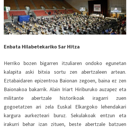
Enbata Hilabetekariko Sar Hitza
Herriko bozen bigarren itzuliaren ondoko egunetan
kalapita aski bitxia sortu zen abertzaleen artean.
Eztabaidaren epizentroa Baionan zegoen, baina ez zen
Baionakoa bakarrik. Alain Iriart Hiriburuko auzapez eta
militante abertzale historikoak iragarri zuen
gogoetatzen ari zela Euskal Elkargoko lehendakari
kargura aurkezteari buruz. Sekulakoak entzun eta
irakurri behar izan zituen, beste abertzale batzuen