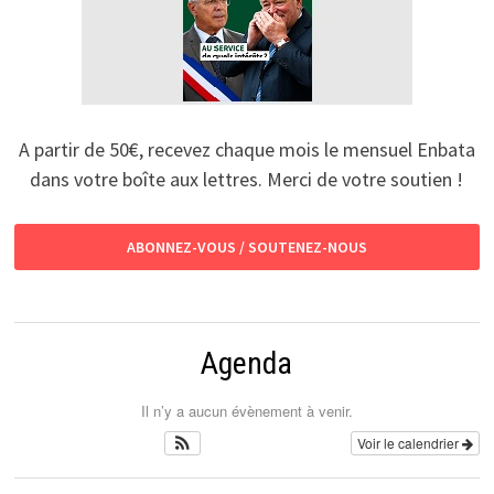
A partir de 50€, recevez chaque mois le mensuel Enbata
dans votre boîte aux lettres. Merci de votre soutien !
ABONNEZ-VOUS / SOUTENEZ-NOUS
Agenda
Il n’y a aucun évènement à venir.
Voir le calendrier