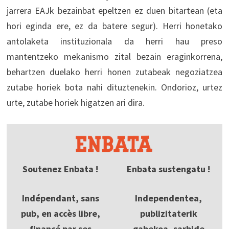
jarrera EAJk bezainbat epeltzen ez duen bitartean (eta
hori eginda ere, ez da batere segur). Herri honetako
antolaketa instituzionala da herri hau preso
mantentzeko mekanismo zital bezain eraginkorrena,
behartzen duelako herri honen zutabeak negoziatzea
zutabe horiek bota nahi dituztenekin. Ondorioz, urtez
urte, zutabe horiek higatzen ari dira.
Soutenez Enbata !
Enbata sustengatu !
Indépendant, sans
Independentea,
pub, en accès libre,
publizitaterik
financé par ses
gabekoa, sarbide