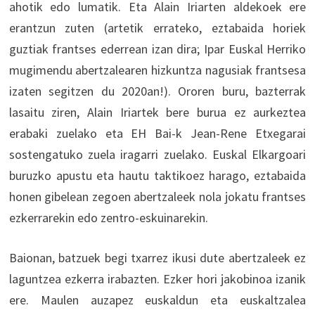
ahotik edo lumatik. Eta Alain Iriarten aldekoek ere
erantzun zuten (artetik errateko, eztabaida horiek
guztiak frantses ederrean izan dira; Ipar Euskal Herriko
mugimendu abertzalearen hizkuntza nagusiak frantsesa
izaten segitzen du 2020an!). Ororen buru, bazterrak
lasaitu ziren, Alain Iriartek bere burua ez aurkeztea
erabaki zuelako eta EH Bai-k Jean-Rene Etxegarai
sostengatuko zuela iragarri zuelako. Euskal Elkargoari
buruzko apustu eta hautu taktikoez harago, eztabaida
honen gibelean zegoen abertzaleek nola jokatu frantses
ezkerrarekin edo zentro-eskuinarekin.
Baionan, batzuek begi txarrez ikusi dute abertzaleek ez
laguntzea ezkerra irabazten. Ezker hori jakobinoa izanik
ere. Maulen auzapez euskaldun eta euskaltzalea