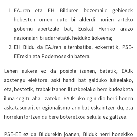
EAJren eta EH Bilduren bozemaile gehienek
hobesten omen dute bi alderdi horien arteko
gobernu abertzale bat, Euskal Herriko arazo
nazionalari bi adarretatik helduko liokeena;
EH Bildu da EAJren alternbatiba, ezkerretik, PSE-
EErekin eta Podemosekin batera.
Lehen aukera ez da posible izanen, batetik, EAJk
sostengu elektoral aski handi bat galduko lukeelako,
eta, bestetik, trabak izanen lituzkeelako bere kudeaketa
iluna segitu ahal izateko. EAJk uko egin dio herri honen
askatasunari, erregionalismo arin bat eskaintzen du, eta
horrekin lortzen du bere boteretxoa sekula ez galtzea.
PSE-EE ez da Bildurekin joanen, Bilduk herri honekiko