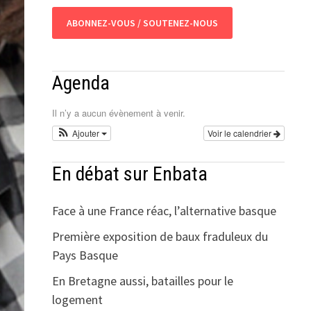
ABONNEZ-VOUS / SOUTENEZ-NOUS
Agenda
Il n’y a aucun évènement à venir.
Ajouter
Voir le calendrier
En débat sur Enbata
Face à une France réac, l’alternative basque
Première exposition de baux fraduleux du
Pays Basque
En Bretagne aussi, batailles pour le
logement