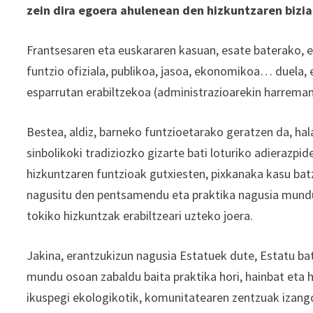
zein dira egoera ahulenean den hizkuntzaren bizi
Frantsesaren eta euskararen kasuan, esate baterako, es
funtzio ofiziala, publikoa, jasoa, ekonomikoa… duela, 
esparrutan erabiltzekoa (administrazioarekin harreman 
Bestea, aldiz, barneko funtzioetarako geratzen da, hal
sinbolikoki tradiziozko gizarte bati loturiko adierazpi
hizkuntzaren funtzioak gutxiesten, pixkanaka kasu bat
nagusitu den pentsamendu eta praktika nagusia mund
tokiko hizkuntzak erabiltzeari uzteko joera.
Jakina, erantzukizun nagusia Estatuek dute, Estatu bat
mundu osoan zabaldu baita praktika hori, hainbat eta 
ikuspegi ekologikotik, komunitatearen zentzuak izang