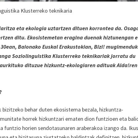
guistika Klusterreko teknikaria
aritza eta ekologia uztartzen dituen korrontea da. Osag
ertzen ditu. Ekosistemetan eragina duenak hiztunengan 
n 30ean, Baionako Euskal Erakustokian, Bizi! mugimendu
anga Soziolinguistika Klusterreko teknikariak jorratu du
 aurkituko dituzue hizkuntz-ekologiaren adituak Alda!ren
?
k bizitzeko behar duten ekosistema bezala, hizkuntza-
munitate horrek hizkuntzari ematen dion funtzioen eta bali
na funtzio horien sendotasunaren araberakoa izango da. Iku
una eta bizitasuna ziurtatzeko baldintzak definitzen, hizkun