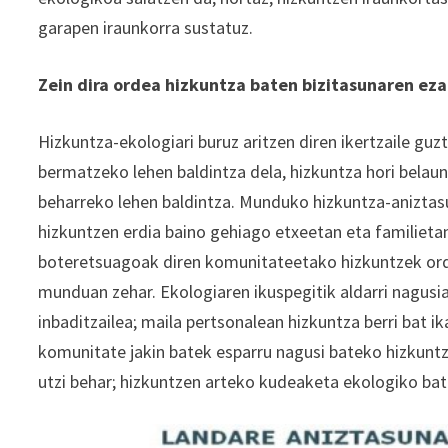
garapen iraunkorra sustatuz.
Zein dira ordea hizkuntza baten bizitasunaren eza
Hizkuntza-ekologiari buruz aritzen diren ikertzaile guz
bermatzeko lehen baldintza dela, hizkuntza hori belaun
beharreko lehen baldintza. Munduko hizkuntza-aniztasun
hizkuntzen erdia baino gehiago etxeetan eta familieta
boteretsuagoak diren komunitateetako hizkuntzek ord
munduan zehar. Ekologiaren ikuspegitik aldarri nagusi
inbaditzailea; maila pertsonalean hizkuntza berri bat 
komunitate jakin batek esparru nagusi bateko hizkuntz
utzi behar; hizkuntzen arteko kudeaketa ekologiko bate