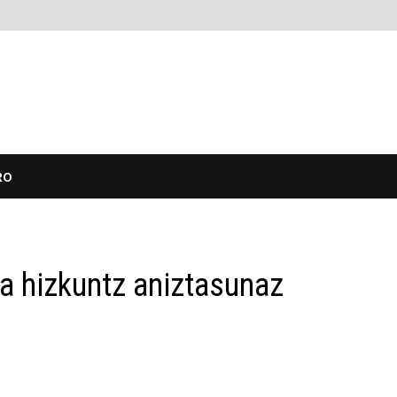
RO
ta hizkuntz aniztasunaz