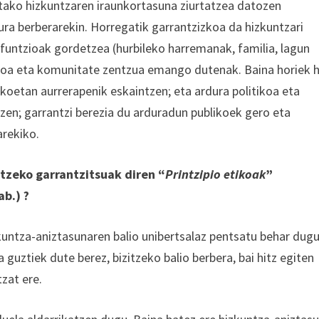
rtako hizkuntzaren iraunkortasuna ziurtatzea datozen
ura berberarekin. Horregatik garrantzizkoa da hizkuntzari
untzioak gordetzea (hurbileko harremanak, familia, lagun
olikoa eta komunitate zentzua emango dutenak. Baina horiek 
koetan aurrerapenik eskaintzen; eta ardura politikoa eta
zen; garrantzi berezia du arduradun publikoek gero eta
arekiko.
tzeko garrantzitsuak diren “
Printzipio etikoak
”
b.) ?
zkuntza-aniztasunaren balio unibertsalaz pentsatu behar dug
 guztiek dute berez, bizitzeko balio berbera, bai hitz egiten
zat ere.