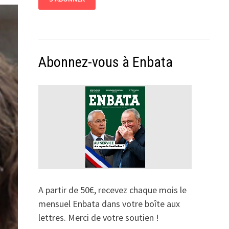
Abonnez-vous à Enbata
A partir de 50€, recevez chaque mois le
mensuel Enbata dans votre boîte aux
lettres. Merci de votre soutien !