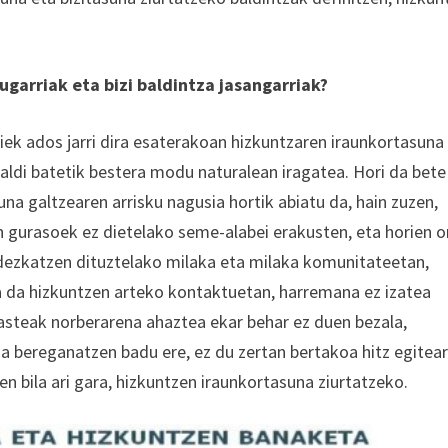
ugarriak eta bizi baldintza jasangarriak?
tiek ados jarri dira esaterakoan hizkuntzaren iraunkortasuna
aldi batetik bestera modu naturalean iragatea. Hori da bete
a galtzearen arrisku nagusia hortik abiatu da, hain zuzen,
n gurasoek ez dietelako seme-alabei erakusten, eta horien 
ezkatzen dituztelako milaka eta milaka komunitateetan,
a da hizkuntzen arteko kontaktuetan, harremana ez izatea
ikasteak norberarena ahaztea ekar behar ez duen bezala,
a bereganatzen badu ere, ez du zertan bertakoa hitz egitear
n bila ari gara, hizkuntzen iraunkortasuna ziurtatzeko.