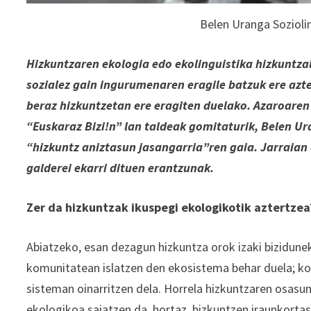
Belen Uranga Soziolin
Hizkuntzaren ekologia edo ekolinguistika hizkuntzal
sozialez gain ingurumenaren eragile batzuk ere azt
beraz hizkuntzetan ere eragiten duelako. Azaroare
“Euskaraz Bizi!n” lan taldeak gomitaturik, Belen Ur
“hizkuntz aniztasun jasangarria”ren gaia. Jarraian
galderei ekarri dituen erantzunak.
Zer da hizkuntzak ikuspegi ekologikotik aztertzea
Abiatzeko, esan dezagun hizkuntza orok izaki bizidune
komunitatean islatzen den ekosistema behar duela; ko
sisteman oinarritzen dela. Horrela hizkuntzaren osasu
ekologikoa saiatzen da, hortaz, hizkuntzen iraunkortas