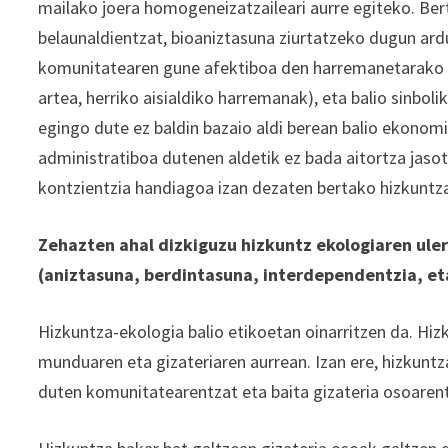
mailako joera homogeneizatzaileari aurre egiteko. Be
belaunaldientzat, bioaniztasuna ziurtatzeko dugun ard
komunitatearen gune afektiboa den harremanetarako f
artea, herriko aisialdiko harremanak), eta balio sinb
egingo dute ez baldin bazaio aldi berean balio ekonomi
administratiboa dutenen aldetik ez bada aitortza jasot
kontzientzia handiagoa izan dezaten bertako hizkuntz
Zehazten ahal dizkiguzu hizkuntz ekologiaren uler
(aniztasuna, berdintasuna, interdependentzia, eta
Hizkuntza-ekologia balio etikoetan oinarritzen da. Hi
munduaren eta gizateriaren aurrean. Izan ere, hizkuntza
duten komunitatearentzat eta baita gizateria osoarent