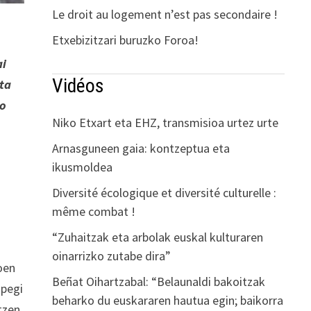
Le droit au logement n’est pas secondaire !
Etxebizitzari buruzko Foroa!
ai
Vidéos
eta
ko
Niko Etxart eta EHZ, transmisioa urtez urte
Arnasguneen gaia: kontzeptua eta
ikusmoldea
Diversité écologique et diversité culturelle :
même combat !
“Zuhaitzak eta arbolak euskal kulturaren
oinarrizko zutabe dira”
oen
Beñat Oihartzabal: “Belaunaldi bakoitzak
spegi
beharko du euskararen hautua egin; baikorra
tzen