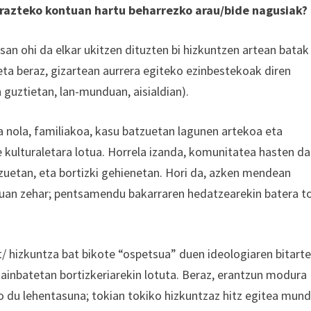
arazteko kontuan hartu beharrezko arau/bide nagusiak?
an ohi da elkar ukitzen dituzten bi hizkuntzen artean batak
eta beraz, gizartean aurrera egiteko ezinbestekoak diren
guztietan, lan-munduan, aisialdian).
a nola, familiakoa, kasu batzuetan lagunen artekoa eta
de kulturaletara lotua. Horrela izanda, komunitatea hasten da
zuetan, eta bortizki gehienetan. Hori da, azken mendean
uan zehar; pentsamendu bakarraren hedatzearekin batera t
/ hizkuntza bat bikote “ospetsua” duen ideologiaren bitarte
hainbatetan bortizkeriarekin lotuta. Beraz, erantzun modura
o du lehentasuna; tokian tokiko hizkuntzaz hitz egitea mun