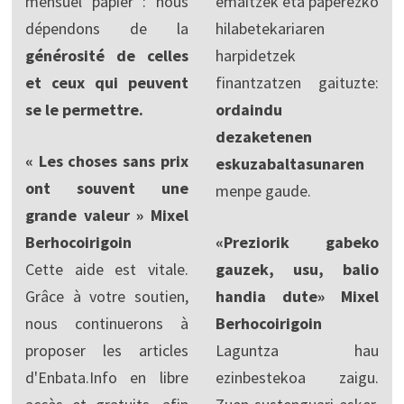
mensuel papier : nous
emaitzek eta paperezko
dépendons de la
hilabetekariaren
générosité de celles
harpidetzek
et ceux qui peuvent
finantzatzen gaituzte:
se le permettre.
ordaindu
dezaketenen
« Les choses sans prix
eskuzabaltasunaren
ont souvent une
menpe gaude.
grande valeur » Mixel
Berhocoirigoin
«Preziorik gabeko
Cette aide est vitale.
gauzek, usu, balio
Grâce à votre soutien,
handia dute» Mixel
nous continuerons à
Berhocoirigoin
proposer les articles
Laguntza hau
d'Enbata.Info en libre
ezinbestekoa zaigu.