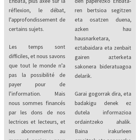
Enbata, plus axée sur la
den paperezko Enbata-
réflexion, le débat,
ren bertsioa segitzen
l’approfondissement de
eta osatzen duena,
certains sujets.
azken hau
hausnarketara,
Les temps sont
eztabaidara eta zenbait
difficiles, et nous savons
gairen azterketa
que tout le monde n’a
sakonera bideratuagoa
pas la possibilité de
delarik.
payer pour de
l’information. Mais
Garai gogorrak dira, eta
nous sommes financés
badakigu denek ez
par les dons de nos
dutela informazioa
lectrices et lecteurs, et
ordaintzeko ahalik.
les abonnements au
Baina irakurleen