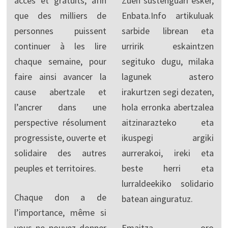
accès et gratuits, afin
Zuen sustenguari esker,
que des milliers de
Enbata.Info artikuluak
personnes puissent
sarbide librean eta
continuer à les lire
urririk eskaintzen
chaque semaine, pour
segituko dugu, milaka
faire ainsi avancer la
lagunek astero
cause abertzale et
irakurtzen segi dezaten,
l’ancrer dans une
hola erronka abertzalea
perspective résolument
aitzinarazteko eta
progressiste, ouverte et
ikuspegi argiki
solidaire des autres
aurrerakoi, ireki eta
peuples et territoires.
beste herri eta
lurraldeekiko solidario
Chaque don a de
batean ainguratuz.
l’importance, même si
vous ne pouvez donner
Emaitza oro