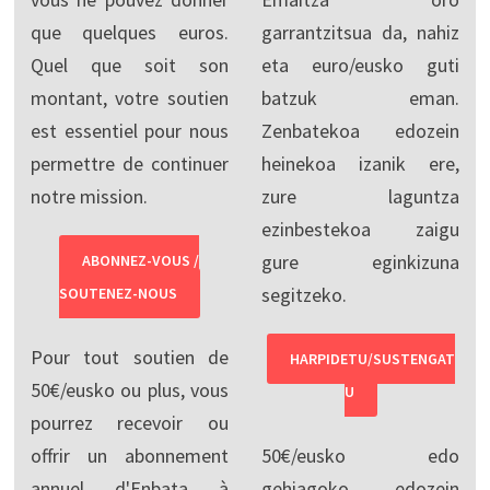
que quelques euros.
garrantzitsua da, nahiz
Quel que soit son
eta euro/eusko guti
montant, votre soutien
batzuk eman.
est essentiel pour nous
Zenbatekoa edozein
permettre de continuer
heinekoa izanik ere,
notre mission.
zure laguntza
ezinbestekoa zaigu
gure eginkizuna
ABONNEZ-VOUS /
segitzeko.
SOUTENEZ-NOUS
Pour tout soutien de
HARPIDETU/SUSTENGAT
50€/eusko ou plus, vous
U
pourrez recevoir ou
offrir un abonnement
50€/eusko edo
annuel d'Enbata à
gehiagoko edozein