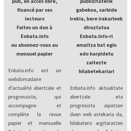
pub, en accès libre,
publizitaterik
financé par ses
gabekoa, sarbide
lecteurs
irekia, bere irakurleek
Faites un don à
diruztatua
Enbata.info
Enbata.Info-ri
ou abonnez-vous au
emaitza bat egin
mensuel papier
edo harpidetu
zaitezte
Enbata.info est un
hilabetekariari
webdomadaire
d’actualité abertzale et
Enbata.info aktualitate
progressiste, qui
abertzale eta
accompagne et
progresista aipatzen
complète la revue
duen web astekaria da,
papier et mensuelle
hilabatero argitaratzen