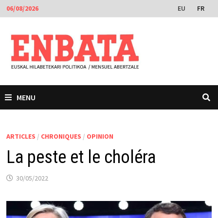
Passer
EU
FR
06/08/2026
au
contenu
MENU
ARTICLES
/
CHRONIQUES
/
OPINION
La peste et le choléra
30/05/2022