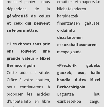
mensuel papier : nous
emaitzek eta paperezko
dépendons de la
hilabetekariaren
générosité de celles
harpidetzek
et ceux qui peuvent
finantzatzen gaituzte:
se le permettre.
ordaindu
dezaketenen
« Les choses sans prix
eskuzabaltasunaren
ont souvent une
menpe gaude.
grande valeur » Mixel
Berhocoirigoin
«Preziorik gabeko
Cette aide est vitale.
gauzek, usu, balio
Grâce à votre soutien,
handia dute» Mixel
nous continuerons à
Berhocoirigoin
proposer les articles
Laguntza hau
d'Enbata.Info en libre
ezinbestekoa zaigu.