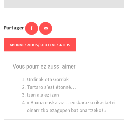
Partager
ABONNEZ-VOUS/SOUTENEZ-NOUS
Vous pourriez aussi aimer
Urdinak eta Gorriak
Tartaro s’est étonné…
Izan ala ez izan
« Baxoa euskaraz… euskarazko ikasketei
oinarrizko ezagupen bat onartzeko! »