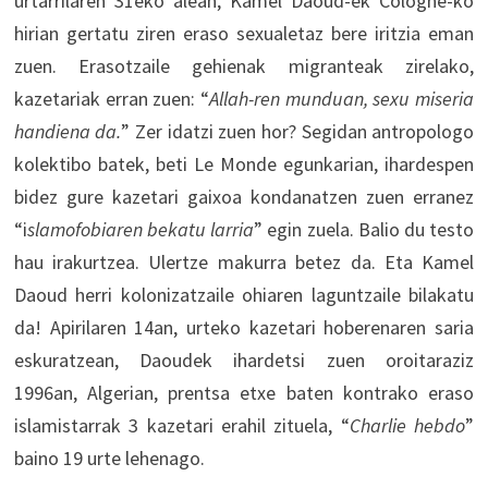
urtarrilaren 31eko alean, Kamel Daoud-ek Cologne-ko
hirian gertatu ziren eraso sexualetaz bere iritzia eman
zuen. Erasotzaile gehienak migranteak zirelako,
kazetariak erran zuen: “
Allah-ren munduan, sexu miseria
handiena da.
” Zer idatzi zuen hor? Segidan antropologo
kolektibo batek, beti Le Monde egunkarian, ihardespen
bidez gure kazetari gaixoa kondanatzen zuen erranez
“i
slamofobiaren bekatu larria
” egin zuela. Balio du testo
hau irakurtzea. Ulertze makurra betez da. Eta Kamel
Daoud herri kolonizatzaile ohiaren laguntzaile bilakatu
da! Apirilaren 14an, urteko kazetari hoberenaren saria
eskuratzean, Daoudek ihardetsi zuen oroitaraziz
1996an, Algerian, prentsa etxe baten kontrako eraso
islamistarrak 3 kazetari erahil zituela, “
Charlie hebdo
”
baino 19 urte lehenago.