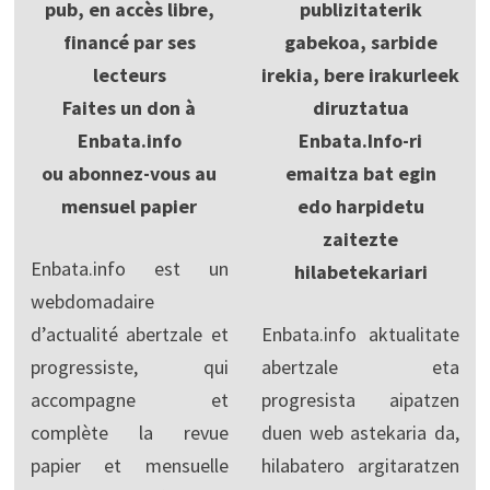
pub, en accès libre,
publizitaterik
financé par ses
gabekoa, sarbide
lecteurs
irekia, bere irakurleek
Faites un don à
diruztatua
Enbata.info
Enbata.Info-ri
ou abonnez-vous au
emaitza bat egin
mensuel papier
edo harpidetu
zaitezte
Enbata.info est un
hilabetekariari
webdomadaire
d’actualité abertzale et
Enbata.info aktualitate
progressiste, qui
abertzale eta
accompagne et
progresista aipatzen
complète la revue
duen web astekaria da,
papier et mensuelle
hilabatero argitaratzen