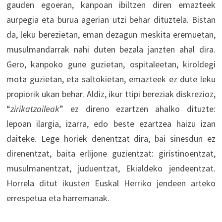
gauden egoeran, kanpoan ibiltzen diren emazteek
aurpegia eta burua agerian utzi behar dituztela. Bistan
da, leku berezietan, eman dezagun meskita eremuetan,
musulmandarrak nahi duten bezala janzten ahal dira.
Gero, kanpoko gune guzietan, ospitaleetan, kiroldegi
mota guzietan, eta saltokietan, emazteek ez dute leku
propiorik ukan behar. Aldiz, ikur ttipi bereziak diskrezioz,
“
zirikatzaileak
” ez direno ezartzen ahalko dituzte:
lepoan ilargia, izarra, edo beste ezartzea haizu izan
daiteke. Lege horiek denentzat dira, bai sinesdun ez
direnentzat, baita erlijone guzientzat: giristinoentzat,
musulmanentzat, juduentzat, Ekialdeko jendeentzat.
Horrela ditut ikusten Euskal Herriko jendeen arteko
errespetua eta harremanak.