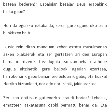
batean bederen)? Espainian bezala? Deus erabakirik
hartu gabe?
Hori da egiazko eztabaida, zeren gure eguneroko bizia
hunkitzen baitu.
Ikusiz zein diren munduan zehar estatu musulmanen
azken bilakaerak eta zer gertatzen ari den Europan
barna, iduritzen zait ez dugula itsu izan behar eta hobe
dugula aitzinetik gure balioak agerian ezartzea,
harrokeriarik gabe bainan ere beldurrik gabe, eta Euskal
Herriko biztanleari, nor edo nor izanik, jakinaraztea.
Zer izan daitezke gutienezko araudi horiek? Lehenik,
emazteen askatasuna osoki bermatu behar da. Eta