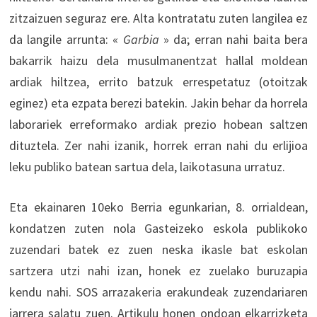
zitzaizuen seguraz ere. Alta kontratatu zuten langilea ez
da langile arrunta: «
Garbia
» da; erran nahi baita bera
bakarrik haizu dela musulmanentzat hallal moldean
ardiak hiltzea, errito batzuk errespetatuz (otoitzak
eginez) eta ezpata berezi batekin. Jakin behar da horrela
laborariek erreformako ardiak prezio hobean saltzen
dituztela. Zer nahi izanik, horrek erran nahi du erlijioa
leku publiko batean sartua dela, laikotasuna urratuz.
Eta ekainaren 10eko Berria egunkarian, 8. orrialdean,
kondatzen zuten nola Gasteizeko eskola publikoko
zuzendari batek ez zuen neska ikasle bat eskolan
sartzera utzi nahi izan, honek ez zuelako buruzapia
kendu nahi. SOS arrazakeria erakundeak zuzendariaren
jarrera salatu zuen. Artikulu honen ondoan elkarrizketa