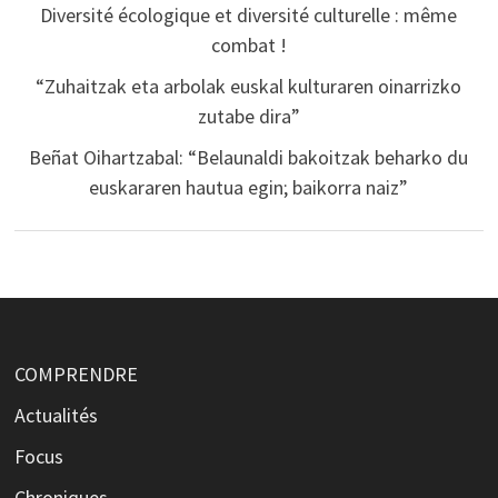
Diversité écologique et diversité culturelle : même
combat !
“Zuhaitzak eta arbolak euskal kulturaren oinarrizko
zutabe dira”
Beñat Oihartzabal: “Belaunaldi bakoitzak beharko du
euskararen hautua egin; baikorra naiz”
COMPRENDRE
Actualités
Focus
Chroniques