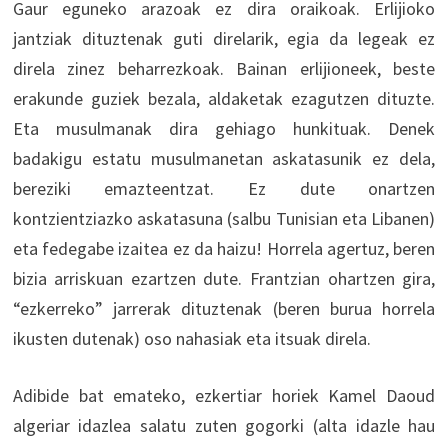
Gaur eguneko arazoak ez dira oraikoak. Erlijioko
jantziak dituztenak guti direlarik, egia da legeak ez
direla zinez beharrezkoak. Bainan erlijioneek, beste
erakunde guziek bezala, aldaketak ezagutzen dituzte.
Eta musulmanak dira gehiago hunkituak. Denek
badakigu estatu musulmanetan askatasunik ez dela,
bereziki emazteentzat. Ez dute onartzen
kontzientziazko askatasuna (salbu Tunisian eta Libanen)
eta fedegabe izaitea ez da haizu! Horrela agertuz, beren
bizia arriskuan ezartzen dute. Frantzian ohartzen gira,
“ezkerreko” jarrerak dituztenak (beren burua horrela
ikusten dutenak) oso nahasiak eta itsuak direla.
Adibide bat emateko, ezkertiar horiek Kamel Daoud
algeriar idazlea salatu zuten gogorki (alta idazle hau