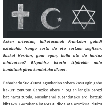
Azken urteotan, laikotasunak Frantzian gaindi
eztabaida frango sortu du eta sortzen segitzen.
Euskal Herrian, gaur egun, balio ote du hortaz
mintzatzea? Bizpahiru istorio ttipirekin nola
hunkituak giren kondatuko dizuet.
Beharbada Sud-Ouest egunkarian sobera kasu egin gabe
irakurri zenuten Garaziko abere hiltegian langile berezi
bat hartu zutela, Musulmanei zuzendutako ardi batzuk
hiltzeko. Gertakaria interes gutikoa eta exotikoa iduritu