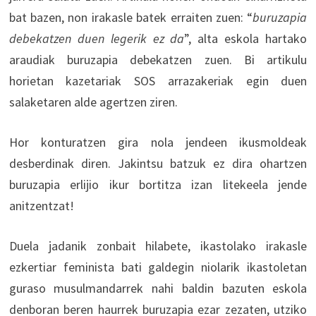
bat bazen, non irakasle batek erraiten zuen: “
buruzapia
debekatzen duen legerik ez da
”, alta eskola hartako
araudiak buruzapia debekatzen zuen. Bi artikulu
horietan kazetariak SOS arrazakeriak egin duen
salaketaren alde agertzen ziren.
Hor konturatzen gira nola jendeen ikusmoldeak
desberdinak diren. Jakintsu batzuk ez dira ohartzen
buruzapia erlijio ikur bortitza izan litekeela jende
anitzentzat!
Duela jadanik zonbait hilabete, ikastolako irakasle
ezkertiar feminista bati galdegin niolarik ikastoletan
guraso musulmandarrek nahi baldin bazuten eskola
denboran beren haurrek buruzapia ezar zezaten, utziko