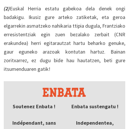
(2)
Euskal Herria estatu gabekoa dela denek ongi
badakigu. Ikusiz gure arteko zatiketak, eta geroa
elgarrekin asmatzeko nahikaria ttipia dugula, Frantziako
erresistentziak egin zuen bezalako zerbait (CNR
erakundea) herri egitarautzat hartu beharko genuke,
gaur eguneko arazoak kontutan hartuz. Bainan
zoritxarrez, ez dugu bide hau hautatzen, beti gure
itsumenduaren gatik!
Soutenez Enbata !
Enbata sustengatu !
Indépendant, sans
Independentea,