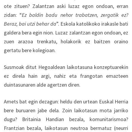
ote zituen? Zalantzan aski luzaz egon ondoan, erran
zidan: “
Ez baldin badu nehor trabatzen, zergatik ez?
Beraz, bai utzi behar da
”. Eskola katolikoko irakasle bati
galdera bera egin nion. Luzaz zalantzan egon ondoan, ez
zuen arazoa trenkatu, holakorik ez baitzen oraino
gertatu bere kolegioan.
Susmoak ditut Hegoaldean laikotasuna konzeptuarekin
ez direla hain argi, nahiz eta frangotan emazteen
duintasunaren alde agertzen diren.
Amets bat egin dezagun: heldu den urtean Euskal Herria
bere buruaren jabe dela. Zoin laikotasun mota jarriko
dugu? Britainia Handian bezala, komunitarismoa?
Frantzian bezala, laikotasun neutroa bermatuz (neurri