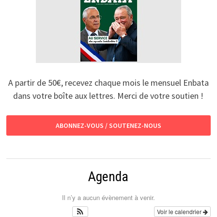
A partir de 50€, recevez chaque mois le mensuel Enbata
dans votre boîte aux lettres. Merci de votre soutien !
ABONNEZ-VOUS / SOUTENEZ-NOUS
Agenda
Il n’y a aucun évènement à venir.
Voir le calendrier