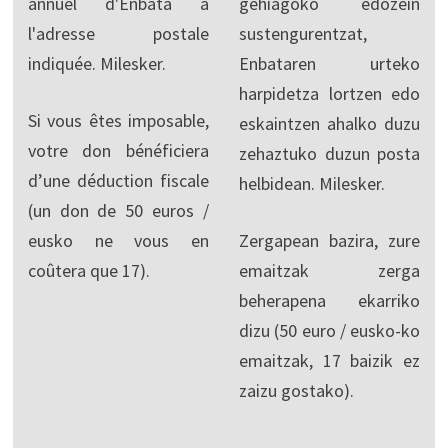
annuel d'Enbata à
gehiagoko edozein
l'adresse postale
sustengurentzat,
indiquée. Milesker.
Enbataren urteko
harpidetza lortzen edo
Si vous êtes imposable,
eskaintzen ahalko duzu
votre don bénéficiera
zehaztuko duzun posta
d’une déduction fiscale
helbidean. Milesker.
(un don de 50 euros /
eusko ne vous en
Zergapean bazira, zure
coûtera que 17).
emaitzak zerga
beherapena ekarriko
dizu (50 euro / eusko-ko
emaitzak, 17 baizik ez
zaizu gostako).