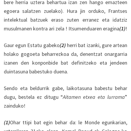
bere herria uztera behartua izan zen hango emazteen
egoera salatzen zuelako). Hura jin orduko, Frantses
intelektual batzuek eraso zuten erranez eta idatziz
musulmanen kontra ari zela ! Itsumenduaren eragina
(1)
!
Gaur egun Estatu gabeko
(2)
herri bat izanki, gure artean
holako gogoeta beharrezkoa da, denentzat onargarria
izanen den konponbide bat definitzeko eta jendeen
duintasuna babestuko duena.
Sendo eta beldurrik gabe, laikotasuna babestu behar
dugu, bestela ez ditugu “
Aitamen etxea eta lurrama
”
zainduko!
(1)
Ohar ttipi bat egin behar da: le Monde egunkarian,