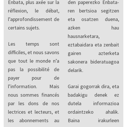
Enbata, plus axée sur la
den paperezko Enbata-
réflexion, le débat,
ren bertsioa segitzen
l’approfondissement de
eta osatzen duena,
certains sujets.
azken hau
hausnarketara,
Les temps sont
eztabaidara eta zenbait
difficiles, et nous savons
gairen azterketa
que tout le monde n’a
sakonera bideratuagoa
pas la possibilité de
delarik.
payer pour de
l’information. Mais
Garai gogorrak dira, eta
nous sommes financés
badakigu denek ez
par les dons de nos
dutela informazioa
lectrices et lecteurs, et
ordaintzeko ahalik.
les abonnements au
Baina irakurleen