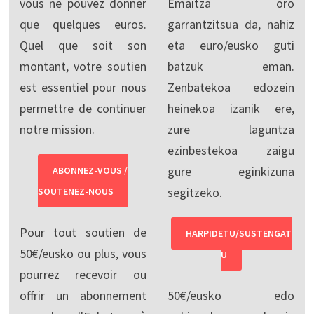
vous ne pouvez donner
Emaitza oro
que quelques euros.
garrantzitsua da, nahiz
Quel que soit son
eta euro/eusko guti
montant, votre soutien
batzuk eman.
est essentiel pour nous
Zenbatekoa edozein
permettre de continuer
heinekoa izanik ere,
notre mission.
zure laguntza
ezinbestekoa zaigu
gure eginkizuna
ABONNEZ-VOUS /
segitzeko.
SOUTENEZ-NOUS
Pour tout soutien de
HARPIDETU/SUSTENGAT
50€/eusko ou plus, vous
U
pourrez recevoir ou
offrir un abonnement
50€/eusko edo