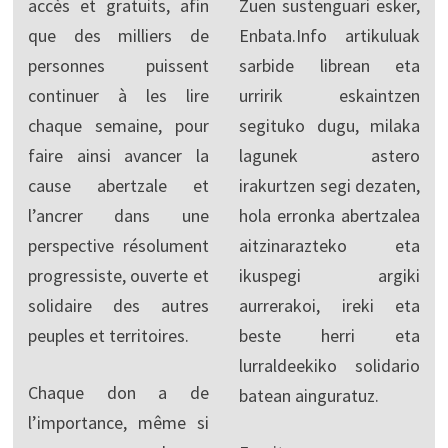
accès et gratuits, afin
Zuen sustenguari esker,
que des milliers de
Enbata.Info artikuluak
personnes puissent
sarbide librean eta
continuer à les lire
urririk eskaintzen
chaque semaine, pour
segituko dugu, milaka
faire ainsi avancer la
lagunek astero
cause abertzale et
irakurtzen segi dezaten,
l’ancrer dans une
hola erronka abertzalea
perspective résolument
aitzinarazteko eta
progressiste, ouverte et
ikuspegi argiki
solidaire des autres
aurrerakoi, ireki eta
peuples et territoires.
beste herri eta
lurraldeekiko solidario
Chaque don a de
batean ainguratuz.
l’importance, même si