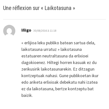
Une réflexion sur «
Laikotasuna
»
dit :
Iñigo
30/08/2016 à 11:18
« erlijioa leku publiko batean sartua dela,
laikotasuna urratuz » laikotasuna
estatuaren neutraltasuna da erlixioei
dagokioenez. Hiltegi horren kasuak ez du
zerikusirik laikotasunarekin. Ez ditzagun
kontzeptuak nahasi. Gune publikoetan ikur
edo ariketa erlixioak debekatu nahi izatea
ez da laikotasuna, bertze kontzeptu bat
baizik.