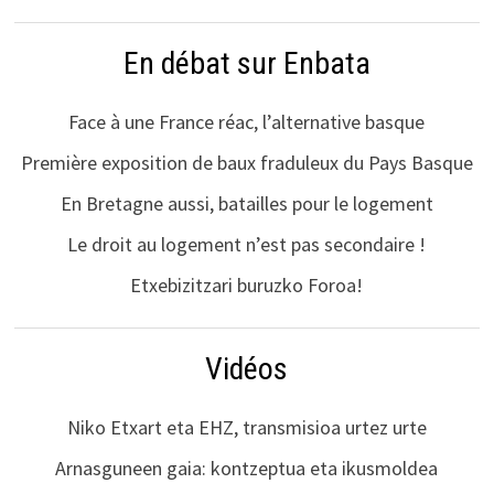
En débat sur Enbata
Face à une France réac, l’alternative basque
Première exposition de baux fraduleux du Pays Basque
En Bretagne aussi, batailles pour le logement
Le droit au logement n’est pas secondaire !
Etxebizitzari buruzko Foroa!
Vidéos
Niko Etxart eta EHZ, transmisioa urtez urte
Arnasguneen gaia: kontzeptua eta ikusmoldea