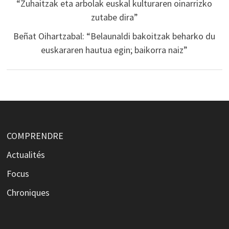
“Zuhaitzak eta arbolak euskal kulturaren oinarrizko
zutabe dira”
Beñat Oihartzabal: “Belaunaldi bakoitzak beharko du
euskararen hautua egin; baikorra naiz”
COMPRENDRE
Actualités
Focus
Chroniques