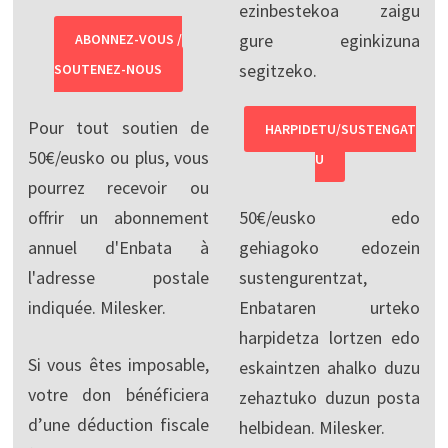
ezinbestekoa zaigu
gure eginkizuna
ABONNEZ-VOUS /
segitzeko.
SOUTENEZ-NOUS
Pour tout soutien de
HARPIDETU/SUSTENGAT
50€/eusko ou plus, vous
U
pourrez recevoir ou
offrir un abonnement
50€/eusko edo
annuel d'Enbata à
gehiagoko edozein
l'adresse postale
sustengurentzat,
indiquée. Milesker.
Enbataren urteko
harpidetza lortzen edo
Si vous êtes imposable,
eskaintzen ahalko duzu
votre don bénéficiera
zehaztuko duzun posta
d’une déduction fiscale
helbidean. Milesker.