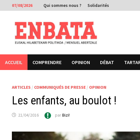
Passer
07/08/2026
Qui sommes nous ?
Solidarités
au
contenu
ACCUEIL
COMPRENDRE
OPINION
DÉBAT
TARTA
ARTICLES
/
COMMUNIQUÉS DE PRESSE
/
OPINION
Les enfants, au boulot !
21/04/2016
par
Bizi!