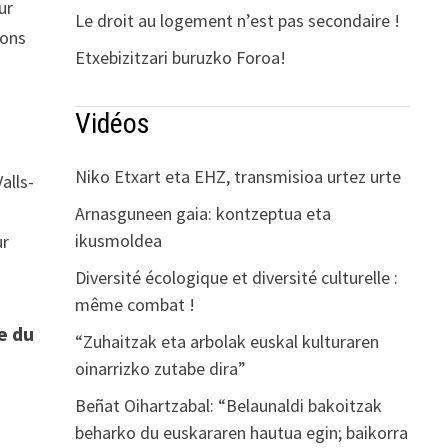
ur
Le droit au logement n’est pas secondaire !
ions
Etxebizitzari buruzko Foroa!
Vidéos
Niko Etxart eta EHZ, transmisioa urtez urte
alls-
Arnasguneen gaia: kontzeptua eta
ikusmoldea
ur
Diversité écologique et diversité culturelle :
même combat !
e du
“Zuhaitzak eta arbolak euskal kulturaren
oinarrizko zutabe dira”
Beñat Oihartzabal: “Belaunaldi bakoitzak
beharko du euskararen hautua egin; baikorra