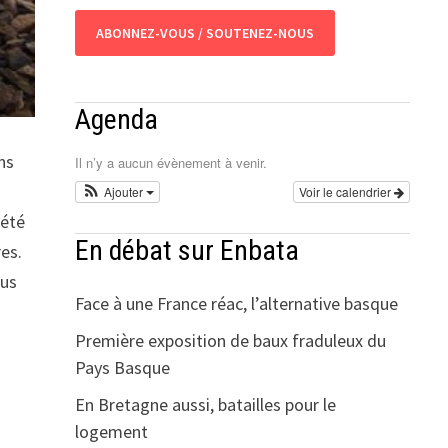
ABONNEZ-VOUS / SOUTENEZ-NOUS
Agenda
ns
Il n’y a aucun évènement à venir.
Ajouter
Voir le calendrier
’été
En débat sur Enbata
es.
ous
Face à une France réac, l’alternative basque
Première exposition de baux fraduleux du
Pays Basque
En Bretagne aussi, batailles pour le
logement