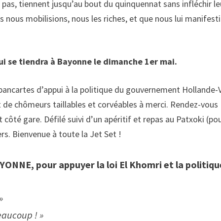
pas, tiennent jusqu’au bout du quinquennat sans infléchir le
us nous mobilisions, nous les riches, et que nous lui manifest
ui se tiendra à Bayonne le dimanche 1er mai.
pancartes d’appui à la politique du gouvernement Hollande-V
t de chômeurs taillables et corvéables à merci. Rendez-vous
ôté gare. Défilé suivi d’un apéritif et repas au Patxoki (po
ers. Bienvenue à toute la Jet Set !
NE, pour appuyer la loi El Khomri et la politiqu
»
eaucoup ! »