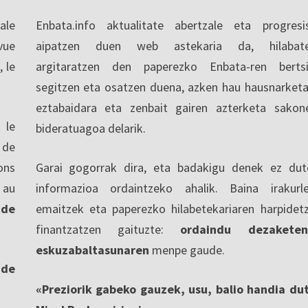
ale
Enbata.info aktualitate abertzale eta progresi
vue
aipatzen duen web astekaria da, hilabate
, le
argitaratzen den paperezko Enbata-ren berts
segitzen eta osatzen duena, azken hau hausnarketa
eztabaidara eta zenbait gairen azterketa sakon
 le
bideratuagoa delarik.
 de
ons
Garai gogorrak dira, eta badakigu denek ez dut
 au
informazioa ordaintzeko ahalik. Baina irakurl
 de
emaitzek eta paperezko hilabetekariaren harpidet
finantzatzen gaituzte:
ordaindu dezaketen
eskuzabaltasunaren
menpe gaude.
nde
«Preziorik gabeko gauzek, usu, balio handia du