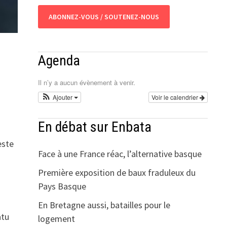
ABONNEZ-VOUS / SOUTENEZ-NOUS
Agenda
Il n’y a aucun évènement à venir.
Ajouter
Voir le calendrier
En débat sur Enbata
este
Face à une France réac, l’alternative basque
Première exposition de baux fraduleux du
Pays Basque
En Bretagne aussi, batailles pour le
atu
logement