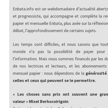
Enbata.info est un webdomadaire d’actualité abertz
et progressiste, qui accompagne et complète la re
papier et mensuelle Enbata, plus axée sur la réflexion
débat, l’approfondissement de certains sujets.
Les temps sont difficiles, et nous savons que tout
monde n’a pas la possibilité de payer pour
l’information. Mais nous sommes financés par les d
de nos lectrices et lecteurs, et les abonnements
mensuel papier : nous dépendons de la
générosité
celles et ceux qui peuvent se le permettre.
« Les choses sans prix ont souvent une gra
valeur » Mixel Berhocoirigoin