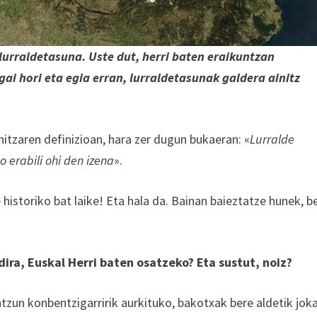
urraldetasuna. Uste dut, herri baten eraikuntzan
i hori eta egia erran, lurraldetasunak galdera ainitz
 hitzaren definizioan, hara zer dugun bukaeran: «
Lurralde
o erabili ohi den izena
».
 historiko bat laike! Eta hala da. Bainan baieztatze hunek, b
dira, Euskal Herri baten osatzeko? Eta sustut, noiz?
ntzun konbentzigarririk aurkituko, bakotxak bere aldetik jok