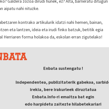
eko? Galdera zozoa dirudi hunek, ez? Alta, barneratu ditugun
n aipatu nahi nituzke.
abetzaren kontrako artikulurik idatzi nahi hemen, bainan,
zen eta lantzen, ideia eta irudi finko batzuk, betitik egia
al Herriaren forma holakoa da, eskolan erran zigutelako!
Enbata sustengatu !
Independentea, publizitaterik gabekoa, sarbid
irekia, bere irakurleek diruztatua
Enbata.Info-ri emaitza bat egin
edo harpidetu zaitezte hilabetekariari