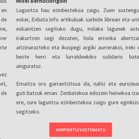
ous
Mixel Berhocoirigoin
 en
Laguntza hau ezinbestekoa zaigu. Zuen sustengu
 de
esker, Enbata.Info artikuluak sarbide librean eta urri
ne,
eskaintzen segituko dugu, milaka lagunek ast
rer
irakurtzen segi dezaten, hola erronka abertza
rte
aitzinarazteko eta ikuspegi argiki aurrerakoi, ireki 
beste herri eta lurraldeekiko solidario bat
ainguratuz.
vez
nt,
Emaitza oro garrantzitsua da, nahiz eta euro/eu
 de
guti batzuk eman. Zenbatekoa edozein heinekoa iza
ere, zure laguntza ezinbestekoa zaigu gure eginkiz
segitzeko.
HARPIDETU/SUSTENGATU