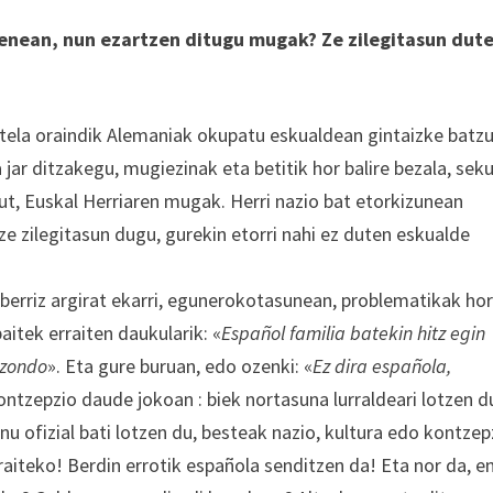
enean, nun ezartzen ditugu mugak? Ze zilegitasun dut
tela oraindik Alemaniak okupatu eskualdean gintaizke batzu
jar ditzakegu, mugiezinak eta betitik hor balire bezala, sek
ut, Euskal Herriaren mugak. Herri nazio bat etorkizunean
ze zilegitasun dugu, gurekin etorri nahi ez duten eskualde
 berriz argirat ekarri, egunerokotasunean, problematikak ho
aitek erraiten daukularik: «
Español familia batekin hitz egin
izondo
». Eta gure buruan, edo ozenki: «
Ez dira española,
ontzepzio daude jokoan : biek nortasuna lurraldeari lotzen d
u ofizial bati lotzen du, besteak nazio, kultura edo kontzep
rraiteko! Berdin errotik española senditzen da! Eta nor da, e