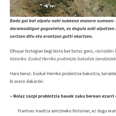
Bada gai bat aipatu nahi nukeena manera xumean: l
daramazkigun gogoetetan, ez dugula aski aipatzen ga
sortzen ditu eta erantzun gutti ekartzen.
Elhuyar hiztegian begi bista bat botaz gero, «
lurralde
»
historiko: Euskal Herriko probintzia bakoitza izendatzek
Hara beraz: Euskal Herriko probintzia bakoitza, lurralde
bi arazo dakarzki:
– Nolaz zazpi probintzia hauek zaku berean ezarri 
Frantses Iraultza aintzineko historian, ez dugu era