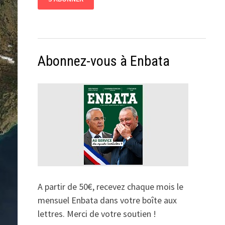
Abonnez-vous à Enbata
A partir de 50€, recevez chaque mois le
mensuel Enbata dans votre boîte aux
lettres. Merci de votre soutien !