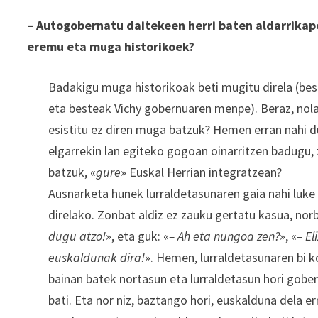
– Autogobernatu daitekeen herri baten aldarrikap
eremu eta muga historikoek?
Badakigu muga historikoak beti mugitu direla (bes
eta besteak Vichy gobernuaren menpe). Beraz, nola 
esistitu ez diren muga batzuk? Hemen erran nahi d
elgarrekin lan egiteko gogoan oinarritzen badugu, 
batzuk, «
gure
» Euskal Herrian integratzean?
Ausnarketa hunek lurraldetasunaren gaia nahi luke
direlako. Zonbat aldiz ez zauku gertatu kasua, norb
dugu atzo!
», eta guk: «
– Ah eta nungoa zen?
», «
– El
euskaldunak dira!
». Hemen, lurraldetasunaren bi k
bainan batek nortasun eta lurraldetasun hori gobern
bati. Eta nor niz, baztango hori, euskalduna dela e