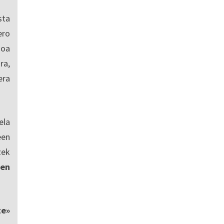
sta
ro
ioa
ra,
era
ela
een
zek
en
te»