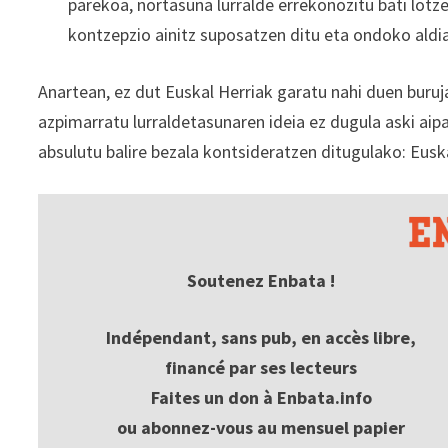
parekoa, nortasuna lurralde errekonozitu bati lotz
kontzepzio ainitz suposatzen ditu eta ondoko aldia
Anartean, ez dut Euskal Herriak garatu nahi duen buruj
azpimarratu lurraldetasunaren ideia ez dugula aski aipat
absulutu balire bezala kontsideratzen ditugulako: Eusk
Soutenez Enbata !
Indépendant, sans pub, en accès libre,
financé par ses lecteurs
Faites un don à Enbata.info
ou abonnez-vous au mensuel papier