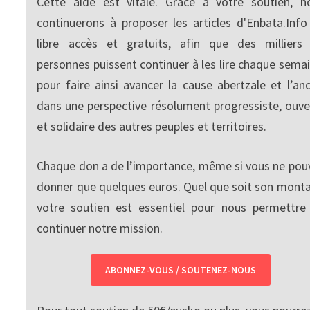
Cette aide est vitale. Grâce à votre soutien, n
continuerons à proposer les articles d'Enbata.Info
libre accès et gratuits, afin que des milliers
personnes puissent continuer à les lire chaque semai
pour faire ainsi avancer la cause abertzale et l’anc
dans une perspective résolument progressiste, ouve
et solidaire des autres peuples et territoires.
Chaque don a de l’importance, même si vous ne pou
donner que quelques euros. Quel que soit son monta
votre soutien est essentiel pour nous permettre
continuer notre mission.
ABONNEZ-VOUS / SOUTENEZ-NOUS