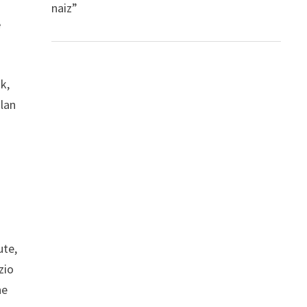
naiz”
e
k,
ulan
r
ute,
zio
ne