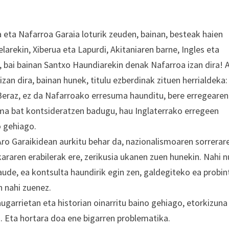
a eta Nafarroa Garaia loturik zeuden, bainan, besteak haien
larekin, Xiberua eta Lapurdi, Akitaniaren barne, Ingles eta
, bai bainan Santxo Haundiarekin denak Nafarroa izan dira! 
n dira, bainan hunek, titulu ezberdinak zituen herrialdeka:
eraz, ez da Nafarroako erresuma haunditu, bere erregearen
uma bat kontsideratzen badugu, hau Inglaterrako erregeen
 gehiago.
ro Garaikidean aurkitu behar da, nazionalismoaren sorrerare
kararen erabilerak ere, zerikusia ukanen zuen hunekin. Nahi 
aude, ea kontsulta haundirik egin zen, galdegiteko ea probin
n nahi zuenez.
arrietan eta historian oinarritu baino gehiago, etorkizuna
a. Eta hortara doa ene bigarren problematika.