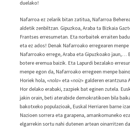
duelako!
Nafarroa ez zelarik bitan zatitua, Nafarroa Behere
aldetik zenbiltzan. Gipuzkoa, Araba ta Bizkaia Gazte
Frantses erresumetan. Eta norbaitek erraiten badu
eta ez ados! Denak Nafarroako erregearen menpe iza
Nafarroako errege, Araba eta Gipuzkoako jaun,… B
botere eremua baizik. Eta Lapurdi bezalako erres
menpe egon da, Nafarroako erregeen menpe baino
Horiek hola, «
nola
» eta «
noiz
» galderen erantzuna A
Hor delako erabaki, zazpiek bat eginen zutela. Eus
jakin orain, beti aterabide demokratikoen bila baik
bakotxeko populazioak, Euskal Herriaren barne iza
Nazioen sorrera eta garapena, amankomuneko ezaug
elgarrekin sortu nahi dutenen artean oinarritzen d