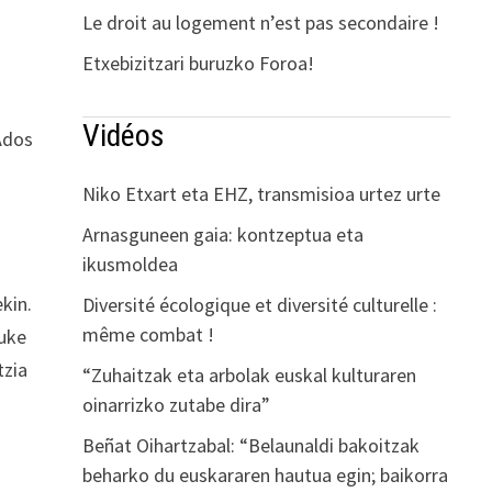
Le droit au logement n’est pas secondaire !
Etxebizitzari buruzko Foroa!
Vidéos
Ados
Niko Etxart eta EHZ, transmisioa urtez urte
Arnasguneen gaia: kontzeptua eta
ikusmoldea
kin.
Diversité écologique et diversité culturelle :
même combat !
nuke
tzia
“Zuhaitzak eta arbolak euskal kulturaren
oinarrizko zutabe dira”
Beñat Oihartzabal: “Belaunaldi bakoitzak
beharko du euskararen hautua egin; baikorra