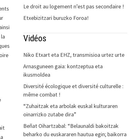
Le droit au logement n’est pas secondaire !
ments
Etxebizitzari buruzko Foroa!
ur
ainsi
 la
Vidéos
iques
Niko Etxart eta EHZ, transmisioa urtez urte
oire
Arnasguneen gaia: kontzeptua eta
ikusmoldea
Diversité écologique et diversité culturelle :
même combat !
e
“Zuhaitzak eta arbolak euskal kulturaren
oinarrizko zutabe dira”
Beñat Oihartzabal: “Belaunaldi bakoitzak
ait
beharko du euskararen hautua egin; baikorra
sa