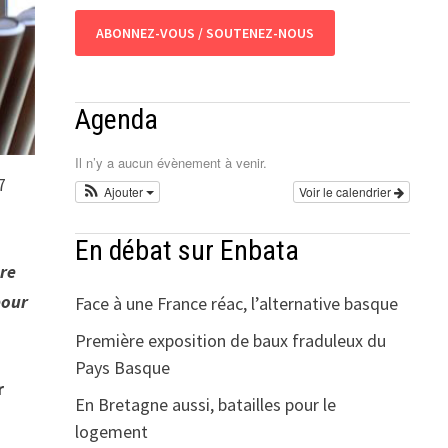
ABONNEZ-VOUS / SOUTENEZ-NOUS
Agenda
Il n’y a aucun évènement à venir.
7
Ajouter
Voir le calendrier
En débat sur Enbata
ère
pour
Face à une France réac, l’alternative basque
Première exposition de baux fraduleux du
Pays Basque
r
En Bretagne aussi, batailles pour le
logement