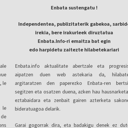
Enbata sustengatu !
Independentea, publizitaterik gabekoa, sarbid
irekia, bere irakurleek diruztatua
Enbata.Info-ri emaitza bat egin
edo harpidetu zaitezte hilabetekariari
ale
Enbata.info aktualitate abertzale eta progresi
vue
aipatzen duen web astekaria da, hilabate
, le
argitaratzen den paperezko Enbata-ren berts
segitzen eta osatzen duena, azken hau hausnarketa
eztabaidara eta zenbait gairen azterketa sakon
 le
bideratuagoa delarik.
 de
ons
Garai gogorrak dira, eta badakigu denek ez dut