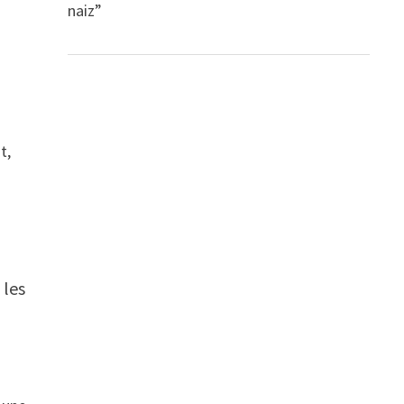
naiz”
t,
s
 les