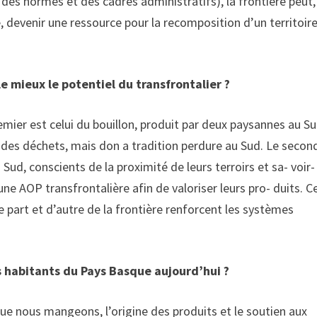
es normes et des cadres administratifs), la frontière peut,
e, devenir une ressource pour la recomposition d’un territoir
le mieux le potentiel du transfrontalier ?
ier est celui du bouillon, produit par deux paysannes au Su
des déchets, mais don a tradition perdure au Sud. Le secon
Sud, conscients de la proximité de leurs terroirs et sa- voir-
e AOP transfrontalière afin de valoriser leurs pro- duits. C
part et d’autre de la frontière renforcent les systèmes
s habitants du Pays Basque aujourd’hui ?
que nous mangeons, l’origine des produits et le soutien aux