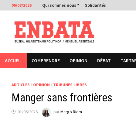
Passer
06/08/2026
Qui sommes nous ?
Solidarités
au
contenu
ACCUEIL
COMPRENDRE
OPINION
DÉBAT
TARTA
ARTICLES
/
OPINION
/
TRIBUNES LIBRES
Manger sans frontières
01/06/2026
par
Margo Riem