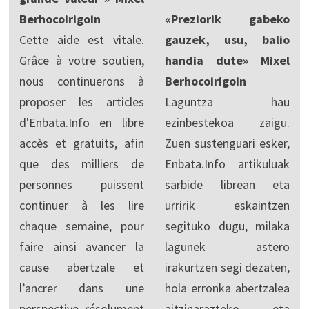
Berhocoirigoin
«Preziorik gabeko
Cette aide est vitale.
gauzek, usu, balio
Grâce à votre soutien,
handia dute» Mixel
nous continuerons à
Berhocoirigoin
proposer les articles
Laguntza hau
d'Enbata.Info en libre
ezinbestekoa zaigu.
accès et gratuits, afin
Zuen sustenguari esker,
que des milliers de
Enbata.Info artikuluak
personnes puissent
sarbide librean eta
continuer à les lire
urririk eskaintzen
chaque semaine, pour
segituko dugu, milaka
faire ainsi avancer la
lagunek astero
cause abertzale et
irakurtzen segi dezaten,
l’ancrer dans une
hola erronka abertzalea
perspective résolument
aitzinarazteko eta