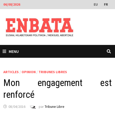
Passer
EU
FR
06/08/2026
au
contenu
MENU
ARTICLES
/
OPINION
/
TRIBUNES LIBRES
Mon engagement est
renforcé
08/04/2016
par
Tribune Libre