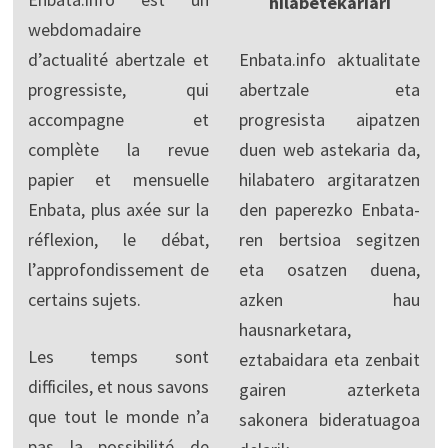
hilabetekariari
webdomadaire
d’actualité abertzale et
Enbata.info aktualitate
progressiste, qui
abertzale eta
accompagne et
progresista aipatzen
complète la revue
duen web astekaria da,
papier et mensuelle
hilabatero argitaratzen
Enbata, plus axée sur la
den paperezko Enbata-
réflexion, le débat,
ren bertsioa segitzen
l’approfondissement de
eta osatzen duena,
certains sujets.
azken hau
hausnarketara,
Les temps sont
eztabaidara eta zenbait
difficiles, et nous savons
gairen azterketa
que tout le monde n’a
sakonera bideratuagoa
pas la possibilité de