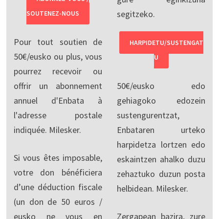
segitzeko.
SOUTENEZ-NOUS
Pour tout soutien de
HARPIDETU/SUSTENGAT
50€/eusko ou plus, vous
U
pourrez recevoir ou
offrir un abonnement
50€/eusko edo
annuel d'Enbata à
gehiagoko edozein
l'adresse postale
sustengurentzat,
indiquée. Milesker.
Enbataren urteko
harpidetza lortzen edo
Si vous êtes imposable,
eskaintzen ahalko duzu
votre don bénéficiera
zehaztuko duzun posta
d’une déduction fiscale
helbidean. Milesker.
(un don de 50 euros /
eusko ne vous en
Zergapean bazira, zure