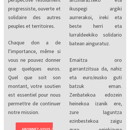
progressiste, ouverte et
ikuspegi argiki
solidaire des autres
aurrerakoi, ireki eta
peuples et territoires.
beste herri eta
lurraldeekiko solidario
Chaque don a de
batean ainguratuz.
l’importance, même si
vous ne pouvez donner
Emaitza oro
que quelques euros.
garrantzitsua da, nahiz
Quel que soit son
eta euro/eusko guti
montant, votre soutien
batzuk eman.
est essentiel pour nous
Zenbatekoa edozein
permettre de continuer
heinekoa izanik ere,
notre mission.
zure laguntza
ezinbestekoa zaigu
gure eginkizuna
ABONNEZ-VOUS /