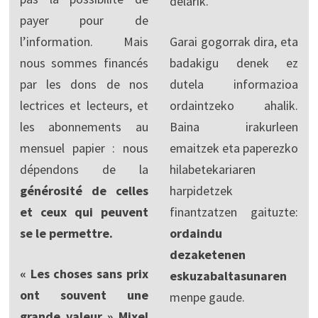
delarik.
payer pour de
l’information. Mais
Garai gogorrak dira, eta
nous sommes financés
badakigu denek ez
par les dons de nos
dutela informazioa
lectrices et lecteurs, et
ordaintzeko ahalik.
les abonnements au
Baina irakurleen
mensuel papier : nous
emaitzek eta paperezko
dépendons de la
hilabetekariaren
générosité de celles
harpidetzek
et ceux qui peuvent
finantzatzen gaituzte:
se le permettre.
ordaindu
dezaketenen
« Les choses sans prix
eskuzabaltasunaren
ont souvent une
menpe gaude.
grande valeur » Mixel