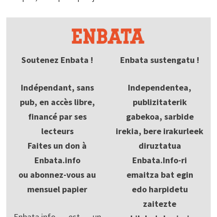
Soutenez Enbata !
Enbata sustengatu !
Indépendant, sans
Independentea,
pub, en accès libre,
publizitaterik
financé par ses
gabekoa, sarbide
lecteurs
irekia, bere irakurleek
Faites un don à
diruztatua
Enbata.info
Enbata.Info-ri
ou abonnez-vous au
emaitza bat egin
mensuel papier
edo harpidetu
zaitezte
Enbata.info est un