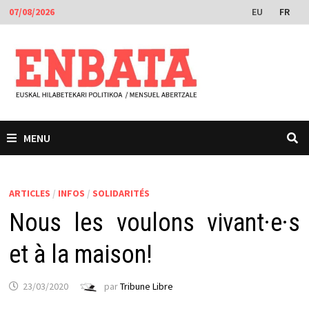
Passer
EU
FR
07/08/2026
au
contenu
MENU
ARTICLES
/
INFOS
/
SOLIDARITÉS
Nous les voulons vivant·e·s
et à la maison!
23/03/2020
par
Tribune Libre