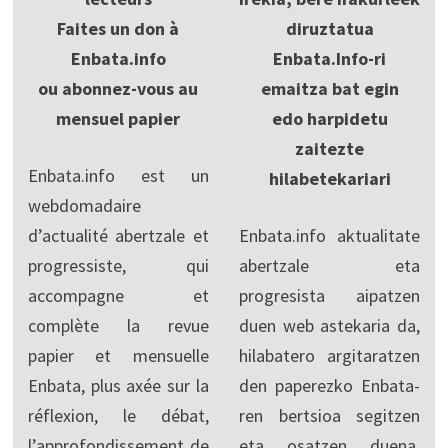
Faites un don à
diruztatua
Enbata.info
Enbata.Info-ri
ou abonnez-vous au
emaitza bat egin
mensuel papier
edo harpidetu
zaitezte
Enbata.info est un
hilabetekariari
webdomadaire
d’actualité abertzale et
Enbata.info aktualitate
progressiste, qui
abertzale eta
accompagne et
progresista aipatzen
complète la revue
duen web astekaria da,
papier et mensuelle
hilabatero argitaratzen
Enbata, plus axée sur la
den paperezko Enbata-
réflexion, le débat,
ren bertsioa segitzen
l’approfondissement de
eta osatzen duena,