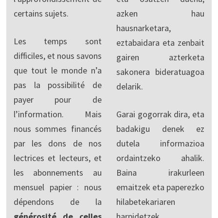
certains sujets.
azken hau
hausnarketara,
Les temps sont
eztabaidara eta zenbait
difficiles, et nous savons
gairen azterketa
que tout le monde n’a
sakonera bideratuagoa
pas la possibilité de
delarik.
payer pour de
l’information. Mais
Garai gogorrak dira, eta
nous sommes financés
badakigu denek ez
par les dons de nos
dutela informazioa
lectrices et lecteurs, et
ordaintzeko ahalik.
les abonnements au
Baina irakurleen
mensuel papier : nous
emaitzek eta paperezko
dépendons de la
hilabetekariaren
générosité de celles
harpidetzek