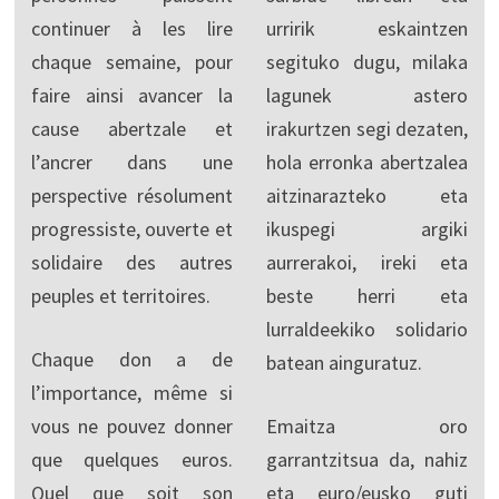
continuer à les lire
urririk eskaintzen
chaque semaine, pour
segituko dugu, milaka
faire ainsi avancer la
lagunek astero
cause abertzale et
irakurtzen segi dezaten,
l’ancrer dans une
hola erronka abertzalea
perspective résolument
aitzinarazteko eta
progressiste, ouverte et
ikuspegi argiki
solidaire des autres
aurrerakoi, ireki eta
peuples et territoires.
beste herri eta
lurraldeekiko solidario
Chaque don a de
batean ainguratuz.
l’importance, même si
vous ne pouvez donner
Emaitza oro
que quelques euros.
garrantzitsua da, nahiz
Quel que soit son
eta euro/eusko guti