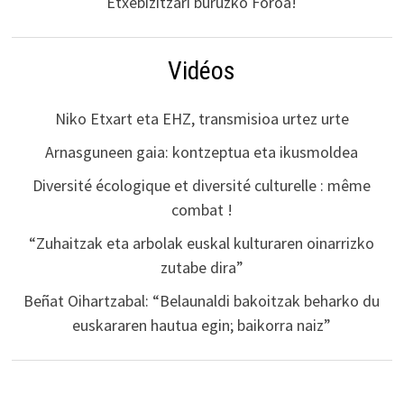
Etxebizitzari buruzko Foroa!
Vidéos
Niko Etxart eta EHZ, transmisioa urtez urte
Arnasguneen gaia: kontzeptua eta ikusmoldea
Diversité écologique et diversité culturelle : même
combat !
“Zuhaitzak eta arbolak euskal kulturaren oinarrizko
zutabe dira”
Beñat Oihartzabal: “Belaunaldi bakoitzak beharko du
euskararen hautua egin; baikorra naiz”