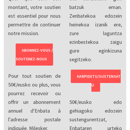
montant, votre soutien
batzuk eman.
est essentiel pour nous
Zenbatekoa edozein
permettre de continuer
heinekoa izanik ere,
notre mission.
zure laguntza
ezinbestekoa zaigu
gure eginkizuna
ABONNEZ-VOUS /
segitzeko.
SOUTENEZ-NOUS
Pour tout soutien de
HARPIDETU/SUSTENGAT
50€/eusko ou plus, vous
U
pourrez recevoir ou
offrir un abonnement
50€/eusko edo
annuel d'Enbata à
gehiagoko edozein
l'adresse postale
sustengurentzat,
indiquée. Milesker.
Enbataren urteko