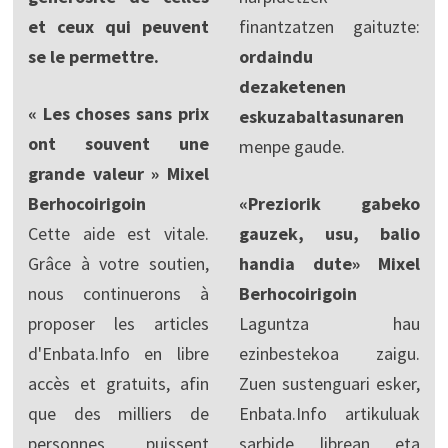
et ceux qui peuvent
finantzatzen gaituzte:
se le permettre.
ordaindu
dezaketenen
« Les choses sans prix
eskuzabaltasunaren
ont souvent une
menpe gaude.
grande valeur » Mixel
Berhocoirigoin
«Preziorik gabeko
Cette aide est vitale.
gauzek, usu, balio
Grâce à votre soutien,
handia dute» Mixel
nous continuerons à
Berhocoirigoin
proposer les articles
Laguntza hau
d'Enbata.Info en libre
ezinbestekoa zaigu.
accès et gratuits, afin
Zuen sustenguari esker,
que des milliers de
Enbata.Info artikuluak
personnes puissent
sarbide librean eta