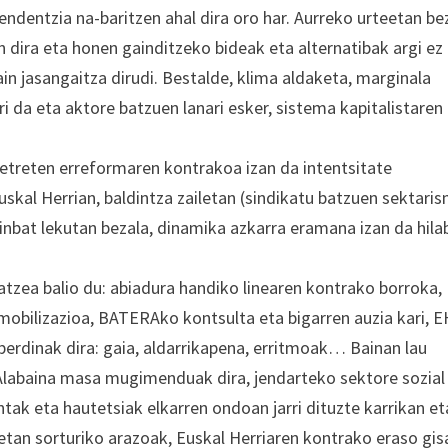
tendentzia na-baritzen ahal dira oro har. Aurreko urteetan be
 dira eta honen gainditzeko bideak eta alternatibak argi ez
in jasangaitza dirudi. Bestalde, klima aldaketa, marginala
ri da eta aktore batzuen lanari esker, sistema kapitalistaren
rretreten erreformaren kontrakoa izan da intentsitate
skal Herrian, baldintza zailetan (sindikatu batzuen sektari
inbat lekutan bezala, dinamika azkarra eramana izan da hila
atzea balio du: abiadura handiko linearen kontrako borroka,
mobilizazioa, BATERAko kontsulta eta bigarren auzia kari, 
berdinak dira: gaia, aldarrikapena, erritmoak… Bainan lau
 Alabaina masa mugimenduak dira, jendarteko sektore sozial
untak eta hautetsiak elkarren ondoan jarri dituzte karrikan et
ietan sorturiko arazoak, Euskal Herriaren kontrako eraso gis