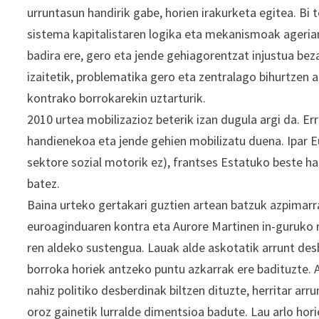
urruntasun handirik gabe, horien irakurketa egitea. Bi 
sistema kapitalistaren logika eta mekanismoak agerian
badira ere, gero eta jende gehiagorentzat injustua beza
izaitetik, problematika gero eta zentralago bihurtzen a
kontrako borrokarekin uztarturik.
2010 urtea mobilizazioz beterik izan dugula argi da. E
handienekoa eta jende gehien mobilizatu duena. Ipar Eu
sektore sozial motorik ez), frantses Estatuko beste ha
batez.
Baina urteko gertakari guztien artean batzuk azpimarr
euroaginduaren kontra eta Aurore Martinen in-guruko 
ren aldeko sustengua. Lauak alde askotatik arrunt des
borroka horiek antzeko puntu azkarrak ere badituzte.
nahiz politiko desberdinak biltzen dituzte, herritar arr
oroz gainetik lurralde dimentsioa badute. Lau arlo hor