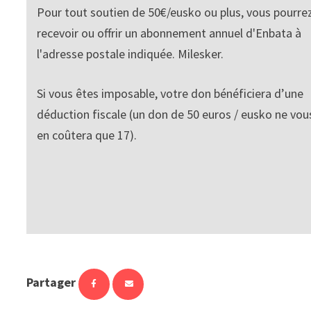
Pour tout soutien de 50€/eusko ou plus, vous pourre
recevoir ou offrir un abonnement annuel d'Enbata à
l'adresse postale indiquée. Milesker.
Si vous êtes imposable, votre don bénéficiera d’une
déduction fiscale (un don de 50 euros / eusko ne vou
en coûtera que 17).
Partager