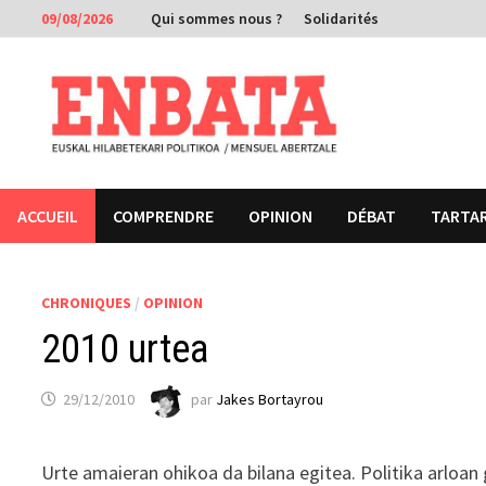
Passer
09/08/2026
Qui sommes nous ?
Solidarités
au
contenu
ACCUEIL
COMPRENDRE
OPINION
DÉBAT
TARTA
CHRONIQUES
/
OPINION
2010 urtea
29/12/2010
par
Jakes Bortayrou
Urte amaieran ohikoa da bilana egitea. Politika arloan 