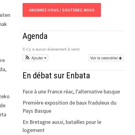
ABONNEZ-VOUS / SOUTENEZ-NOUS
aiten
unak
Agenda
Il n’y a aucun évènement à venir.
Ajouter
Voir le calendrier
ere
da,
En débat sur Enbata
Face à une France réac, l’alternative basque
tzeko
Première exposition de baux fraduleux du
lde
Pays Basque
eta
En Bretagne aussi, batailles pour le
logement