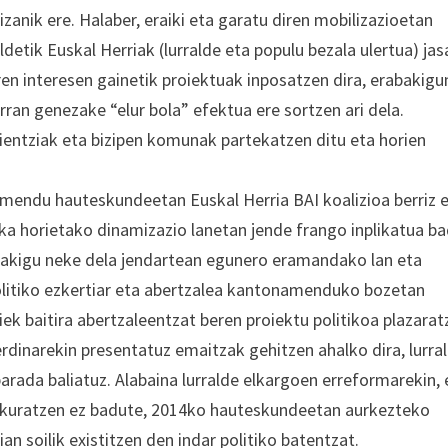
izanik ere. Halaber, eraiki eta garatu diren mobilizazioetan
etik Euskal Herriak (lurralde eta populu bezala ulertua) jas
en interesen gainetik proiektuak inposatzen dira, erabakig
ran genezake “elur bola” efektua ere sortzen ari dela.
rientziak eta bizipen komunak partekatzen ditu eta horien
amendu hauteskundeetan Euskal Herria BAI koalizioa berriz 
oka horietako dinamizazio lanetan jende frango inplikatua ba
dakigu neke dela jendartean egunero eramandako lan eta
politiko ezkertiar eta abertzalea kantonamenduko bozetan
ek baitira abertzaleentzat beren proiektu politikoa plazara
rdinarekin presentatuz emaitzak gehitzen ahalko dira, lurra
rada baliatuz. Alabaina lurralde elkargoen erreformarekin, 
eskuratzen ez badute, 2014ko hauteskundeetan aurkezteko
an soilik existitzen den indar politiko batentzat.