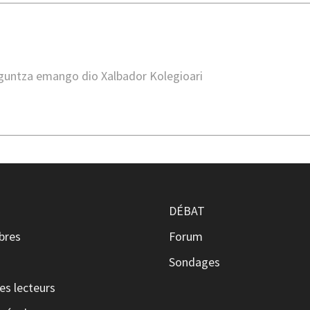
guntza emango dio Xalbador Kolegioari
DÉBAT
ibres
Forum
s
Sondages
es lecteurs