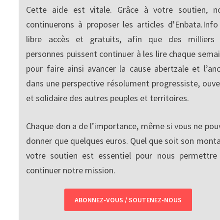
Cette aide est vitale. Grâce à votre soutien, n
continuerons à proposer les articles d'Enbata.Info
libre accès et gratuits, afin que des milliers
personnes puissent continuer à les lire chaque semai
pour faire ainsi avancer la cause abertzale et l’anc
dans une perspective résolument progressiste, ouve
et solidaire des autres peuples et territoires.
Chaque don a de l’importance, même si vous ne pou
donner que quelques euros. Quel que soit son monta
votre soutien est essentiel pour nous permettre
continuer notre mission.
ABONNEZ-VOUS / SOUTENEZ-NOUS