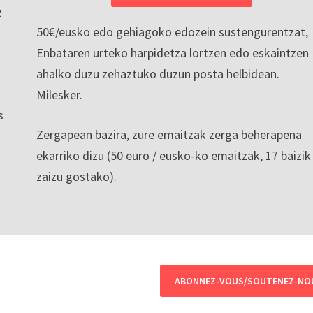
z
50€/eusko edo gehiagoko edozein sustengurentzat,
Enbataren urteko harpidetza lortzen edo eskaintzen
ahalko duzu zehaztuko duzun posta helbidean.
Milesker.
s
Zergapean bazira, zure emaitzak zerga beherapena
ekarriko dizu (50 euro / eusko-ko emaitzak, 17 baizik
zaizu gostako).
ABONNEZ-VOUS/SOUTENEZ-NO