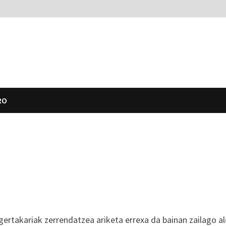
RO
gertakariak zerrendatzea ariketa errexa da bainan zailago al