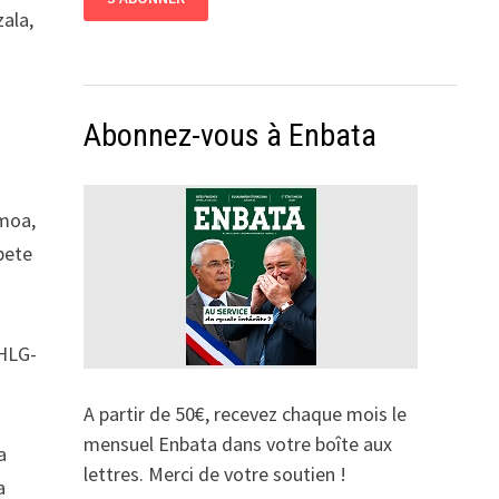
zala,
Abonnez-vous à Enbata
smoa,
bete
EHLG-
A partir de 50€, recevez chaque mois le
mensuel Enbata dans votre boîte aux
a
lettres. Merci de votre soutien !
a