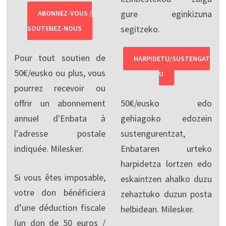
gure eginkizuna
ABONNEZ-VOUS /
segitzeko.
SOUTENEZ-NOUS
Pour tout soutien de
HARPIDETU/SUSTENGAT
50€/eusko ou plus, vous
U
pourrez recevoir ou
offrir un abonnement
50€/eusko edo
annuel d'Enbata à
gehiagoko edozein
l'adresse postale
sustengurentzat,
indiquée. Milesker.
Enbataren urteko
harpidetza lortzen edo
Si vous êtes imposable,
eskaintzen ahalko duzu
votre don bénéficiera
zehaztuko duzun posta
d’une déduction fiscale
helbidean. Milesker.
(un don de 50 euros /