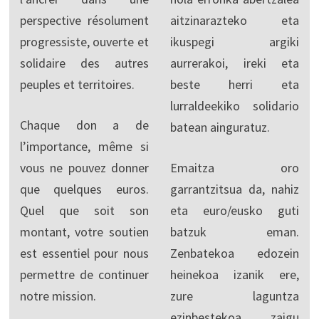
perspective résolument
aitzinarazteko eta
progressiste, ouverte et
ikuspegi argiki
solidaire des autres
aurrerakoi, ireki eta
peuples et territoires.
beste herri eta
lurraldeekiko solidario
Chaque don a de
batean ainguratuz.
l’importance, même si
vous ne pouvez donner
Emaitza oro
que quelques euros.
garrantzitsua da, nahiz
Quel que soit son
eta euro/eusko guti
montant, votre soutien
batzuk eman.
est essentiel pour nous
Zenbatekoa edozein
permettre de continuer
heinekoa izanik ere,
notre mission.
zure laguntza
ezinbestekoa zaigu