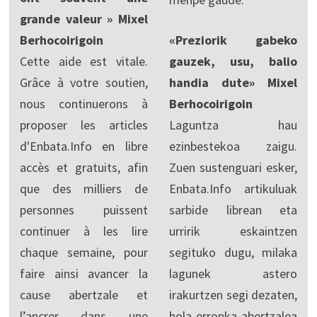
grande valeur » Mixel
Berhocoirigoin
«Preziorik gabeko
Cette aide est vitale.
gauzek, usu, balio
Grâce à votre soutien,
handia dute» Mixel
nous continuerons à
Berhocoirigoin
proposer les articles
Laguntza hau
d'Enbata.Info en libre
ezinbestekoa zaigu.
accès et gratuits, afin
Zuen sustenguari esker,
que des milliers de
Enbata.Info artikuluak
personnes puissent
sarbide librean eta
continuer à les lire
urririk eskaintzen
chaque semaine, pour
segituko dugu, milaka
faire ainsi avancer la
lagunek astero
cause abertzale et
irakurtzen segi dezaten,
l’ancrer dans une
hola erronka abertzalea