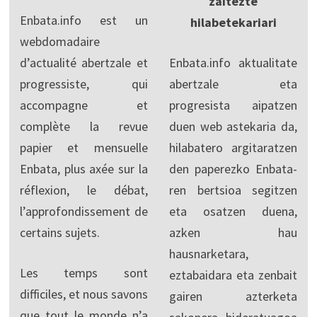
zaitezte
Enbata.info est un
hilabetekariari
webdomadaire
d’actualité abertzale et
Enbata.info aktualitate
progressiste, qui
abertzale eta
accompagne et
progresista aipatzen
complète la revue
duen web astekaria da,
papier et mensuelle
hilabatero argitaratzen
Enbata, plus axée sur la
den paperezko Enbata-
réflexion, le débat,
ren bertsioa segitzen
l’approfondissement de
eta osatzen duena,
certains sujets.
azken hau
hausnarketara,
Les temps sont
eztabaidara eta zenbait
difficiles, et nous savons
gairen azterketa
que tout le monde n’a