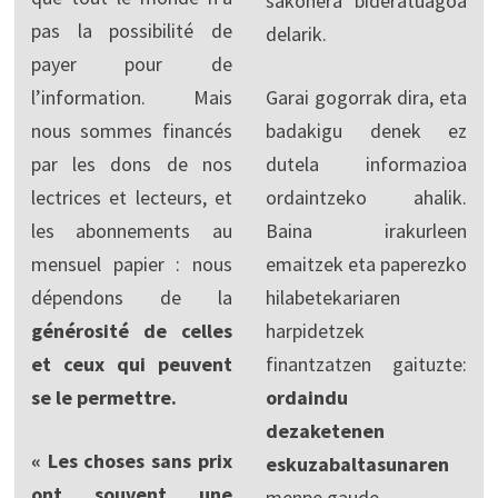
sakonera bideratuagoa
pas la possibilité de
delarik.
payer pour de
l’information. Mais
Garai gogorrak dira, eta
nous sommes financés
badakigu denek ez
par les dons de nos
dutela informazioa
lectrices et lecteurs, et
ordaintzeko ahalik.
les abonnements au
Baina irakurleen
mensuel papier : nous
emaitzek eta paperezko
dépendons de la
hilabetekariaren
générosité de celles
harpidetzek
et ceux qui peuvent
finantzatzen gaituzte:
se le permettre.
ordaindu
dezaketenen
« Les choses sans prix
eskuzabaltasunaren
ont souvent une
menpe gaude.