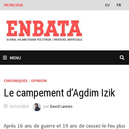
Passer
EU
FR
09/08/2026
au
contenu
MENU
CHRONIQUES
/
OPINION
Le campement d’Agdim Izik
15/12/2010
par
David Lannes
Après 16 ans de guerre et 19 ans de cessez-le-feu plus