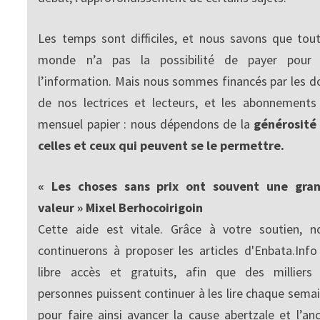
Les temps sont difficiles, et nous savons que tout
monde n’a pas la possibilité de payer pour
l’information. Mais nous sommes financés par les d
de nos lectrices et lecteurs, et les abonnements
mensuel papier : nous dépendons de la
générosité
celles et ceux qui peuvent se le permettre.
« Les choses sans prix ont souvent une gra
valeur » Mixel Berhocoirigoin
Cette aide est vitale. Grâce à votre soutien, n
continuerons à proposer les articles d'Enbata.Info
libre accès et gratuits, afin que des milliers
personnes puissent continuer à les lire chaque semai
pour faire ainsi avancer la cause abertzale et l’anc