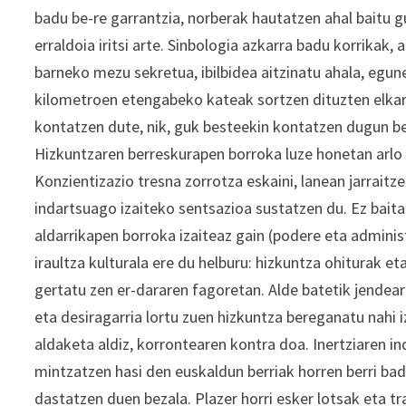
badu be-re garrantzia, norberak hautatzen ahal baitu
erraldoia iritsi arte. Sinbologia azkarra badu korrikak
barneko mezu sekretua, ibilbidea aitzinatu ahala, egun
kilometroen etengabeko kateak sortzen dituzten elkart
kontatzen dute, nik, guk besteekin kontatzen dugun bez
Hizkuntzaren berreskurapen borroka luze honetan arlo 
Konzientizazio tresna zorrotza eskaini, lanean jarrait
indartsuago izaiteko sentsazioa sustatzen du. Ez baita
aldarrikapen borroka izaiteaz gain (podere eta adminis
iraultza kulturala ere du helburu: hizkuntza ohiturak e
gertatu zen er-dararen fagoretan. Alde batetik jendear
eta desiragarria lortu zuen hizkuntza bereganatu nahi 
aldaketa aldiz, korrontearen kontra doa. Inertziaren in
mintzatzen hasi den euskaldun berriak horren berri bad
dastatzen duen bezala. Plazer horri esker lotsak eta t