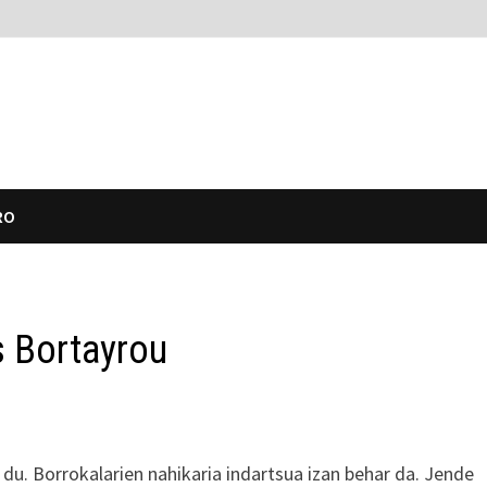
RO
s Bortayrou
du. Borrokalarien nahikaria indartsua izan behar da. Jende