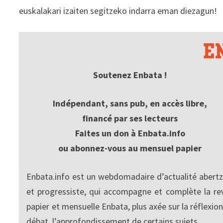
euskalakari izaiten segitzeko indarra eman diezagun!
Soutenez Enbata !
Indépendant, sans pub, en accès libre,
financé par ses lecteurs
Faites un don à Enbata.info
ou abonnez-vous au mensuel papier
Enbata.info est un webdomadaire d’actualité abertz
et progressiste, qui accompagne et complète la re
papier et mensuelle Enbata, plus axée sur la réflexion
débat, l’approfondissement de certains sujets.