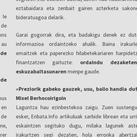
eztabaidara eta zenbait gairen azterketa sakon
 le
bideratuagoa delarik.
 de
ons
Garai gogorrak dira, eta badakigu denek ez dut
 au
informazioa ordaintzeko ahalik. Baina irakurl
 de
emaitzek eta paperezko hilabetekariaren harpidet
finantzatzen gaituzte:
ordaindu dezaketen
eskuzabaltasunaren
menpe gaude.
nde
«Preziorik gabeko gauzek, usu, balio handia du
ous
Mixel Berhocoirigoin
 en
Laguntza hau ezinbestekoa zaigu. Zuen sustengu
 de
esker, Enbata.Info artikuluak sarbide librean eta urri
ne,
eskaintzen segituko dugu, milaka lagunek ast
rer
irakurtzen segi dezaten, hola erronka abertza