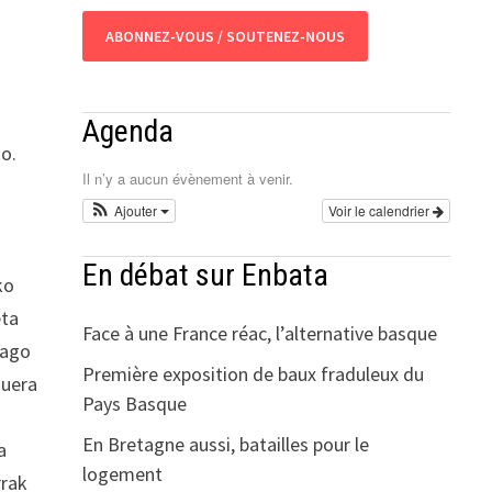
ABONNEZ-VOUS / SOUTENEZ-NOUS
Agenda
ko.
Il n’y a aucun évènement à venir.
Ajouter
Voir le calendrier
En débat sur Enbata
ko
eta
Face à une France réac, l’alternative basque
oago
Première exposition de baux fraduleux du
duera
Pays Basque
En Bretagne aussi, batailles pour le
a
logement
rrak