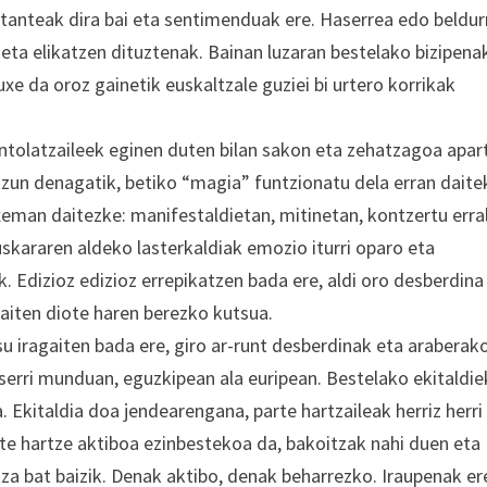
rtanteak dira bai eta sentimenduak ere. Haserrea edo beldur
ta elikatzen dituztenak. Bainan luzaran bestelako bizipena
xe da oroz gainetik euskaltzale guziei bi urtero korrikak
ntolatzaileek eginen duten bilan sakon eta zehatzagoa apar
tzun denagatik, betiko “magia” funtzionatu dela erran daite
xeman daitezke: manifestaldietan, mitinetan, kontzertu erra
uskararen aldeko lasterkaldiak emozio iturri oparo eta
k. Edizioz edizioz errepikatzen bada ere, aldi oro desberdina
emaiten diote haren berezko kutsua.
u iragaiten bada ere, giro ar-runt desberdinak eta araberak
serri munduan, eguzkipean ala euripean. Bestelako ekitaldie
. Ekitaldia doa jendearengana, parte hartzaileak herriz herri
arte hartze aktiboa ezinbestekoa da, bakoitzak nahi duen eta
tza bat baizik. Denak aktibo, denak beharrezko. Iraupenak er