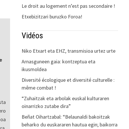
Le droit au logement n’est pas secondaire !
Etxebizitzari buruzko Foroa!
Vidéos
Niko Etxart eta EHZ, transmisioa urtez urte
e
Arnasguneen gaia: kontzeptua eta
ikusmoldea
Diversité écologique et diversité culturelle :
même combat !
“Zuhaitzak eta arbolak euskal kulturaren
sta
oinarrizko zutabe dira”
ro
Beñat Oihartzabal: “Belaunaldi bakoitzak
ioa
beharko du euskararen hautua egin; baikorra
ra,