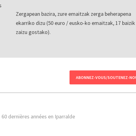
s
Zergapean bazira, zure emaitzak zerga beherapena
ekarriko dizu (50 euro / eusko-ko emaitzak, 17 baizik
zaizu gostako).
ABONNEZ-VOUS/SOUTENEZ-NO
60 dernières années en Iparralde