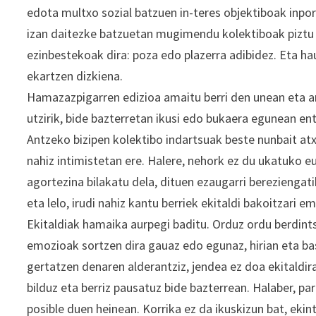
edota multxo sozial batzuen in-teres objektiboak inpo
izan daitezke batzuetan mugimendu kolektiboak piztu e
ezinbestekoak dira: poza edo plazerra adibidez. Eta hau
ekartzen dizkiena.
Hamazazpigarren edizioa amaitu berri den unean eta a
utzirik, bide bazterretan ikusi edo bukaera egunean en
Antzeko bizipen kolektibo indartsuak beste nunbait at
nahiz intimistetan ere. Halere, nehork ez du ukatuko e
agortezina bilakatu dela, dituen ezaugarri bereziengati
eta lelo, irudi nahiz kantu berriek ekitaldi bakoitzari 
Ekitaldiak hamaika aurpegi baditu. Orduz ordu berdints
emozioak sortzen dira gauaz edo egunaz, hirian eta ba
gertatzen denaren alderantziz, jendea ez doa ekitaldira
bilduz eta berriz pausatuz bide bazterrean. Halaber, p
posible duen heinean. Korrika ez da ikuskizun bat, ekin