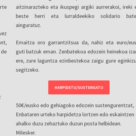
rte
aitzinarazteko eta ikuspegi argiki aurrerakoi, ireki 
beste herri eta lurraldeekiko solidario bat
ainguratuz.
vez
nt,
Emaitza oro garrantzitsua da, nahiz eta euro/eu
 de
guti batzuk eman. Zenbatekoa edozein heinekoa iza
ere, zure laguntza ezinbestekoa zaigu gure eginkiz
segitzeko.
HARPIDETU/SUSTENGATU
z
50€/eusko edo gehiagoko edozein sustengurentzat,
Enbataren urteko harpidetza lortzen edo eskaintzen
ahalko duzu zehaztuko duzun posta helbidean.
Milesker.