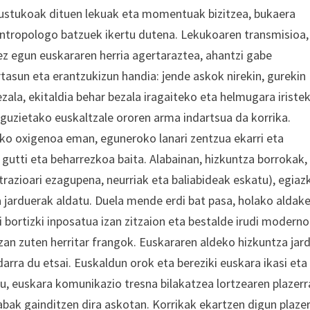
 gustukoak dituen lekuak eta momentuak bizitzea, bukaera
, antropologo batzuek ikertu dutena. Lekukoaren transmisioa,
ez egun euskararen herria agertaraztea, ahantzi gabe
asun eta erantzukizun handia: jende askok nirekin, gurekin
ala, ekitaldia behar bezala iragaiteko eta helmugara iriste
guzietako euskaltzale ororen arma indartsua da korrika.
zeko oxigenoa eman, eguneroko lanari zentzua ekarri eta
 gutti eta beharrezkoa baita. Alabainan, hizkuntza borrokak,
trazioari ezagupena, neurriak eta baliabideak eskatu), egiaz
ta jarduerak aldatu. Duela mende erdi bat pasa, holako aldak
i bortizki inposatua izan zitzaion eta bestalde irudi modern
izan zuten herritar frangok. Euskararen aldeko hizkuntza jar
darra du etsai. Euskaldun orok eta bereziki euskara ikasi eta
u, euskara komunikazio tresna bilakatzea lortzearen plazerr
rabak gainditzen dira askotan. Korrikak ekartzen digun plaze