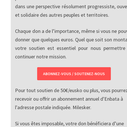
dans une perspective résolument progressiste, ouve
et solidaire des autres peuples et territoires.
Chaque don a de l’importance, même si vous ne pou
donner que quelques euros. Quel que soit son monta
votre soutien est essentiel pour nous permettre
continuer notre mission.
ABONNEZ-VOUS / SOUTENEZ-NOUS
Pour tout soutien de 50€/eusko ou plus, vous pourre
recevoir ou offrir un abonnement annuel d'Enbata à
l'adresse postale indiquée. Milesker.
Si vous êtes imposable, votre don bénéficiera d’une