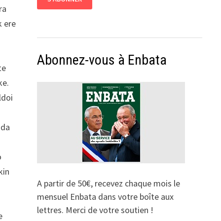
ra
k ere
Abonnez-vous à Enbata
te
ke.
ldoi
 da
o
kin
A partir de 50€, recevez chaque mois le
mensuel Enbata dans votre boîte aux
lettres. Merci de votre soutien !
e