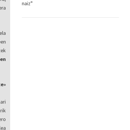
naiz”
era
ela
een
zek
en
te»
ari
rik
ero
lea