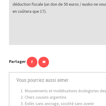
déduction fiscale (un don de 50 euros / eusko ne vou
en coûtera que 17).
Partager
Vous pourriez aussi aimer
Mouvements et mobilisations écologistes des 
Chers cousins argentins
Exilés sans ancrage, société sans avenir