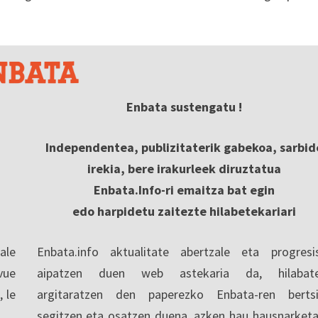
Enbata sustengatu !
Independentea, publizitaterik gabekoa, sarbid
irekia, bere irakurleek diruztatua
Enbata.Info-ri emaitza bat egin
edo harpidetu zaitezte hilabetekariari
ale
Enbata.info aktualitate abertzale eta progresi
vue
aipatzen duen web astekaria da, hilabate
, le
argitaratzen den paperezko Enbata-ren berts
segitzen eta osatzen duena, azken hau hausnarketa