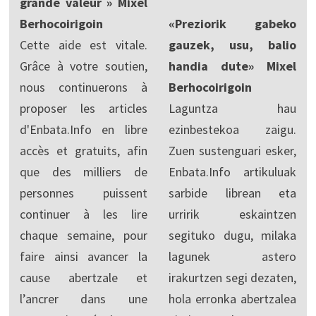
grande valeur » Mixel
Berhocoirigoin
«Preziorik gabeko
Cette aide est vitale.
gauzek, usu, balio
Grâce à votre soutien,
handia dute» Mixel
nous continuerons à
Berhocoirigoin
proposer les articles
Laguntza hau
d'Enbata.Info en libre
ezinbestekoa zaigu.
accès et gratuits, afin
Zuen sustenguari esker,
que des milliers de
Enbata.Info artikuluak
personnes puissent
sarbide librean eta
continuer à les lire
urririk eskaintzen
chaque semaine, pour
segituko dugu, milaka
faire ainsi avancer la
lagunek astero
cause abertzale et
irakurtzen segi dezaten,
l’ancrer dans une
hola erronka abertzalea