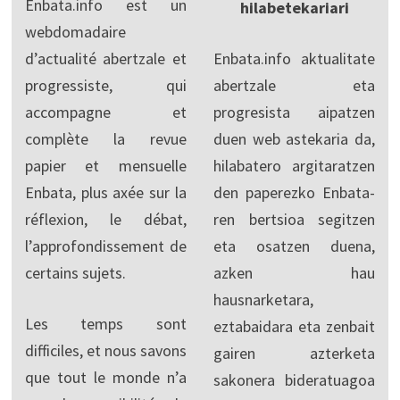
Enbata.info est un
hilabetekariari
webdomadaire
d’actualité abertzale et
Enbata.info aktualitate
progressiste, qui
abertzale eta
accompagne et
progresista aipatzen
complète la revue
duen web astekaria da,
papier et mensuelle
hilabatero argitaratzen
Enbata, plus axée sur la
den paperezko Enbata-
réflexion, le débat,
ren bertsioa segitzen
l’approfondissement de
eta osatzen duena,
certains sujets.
azken hau
hausnarketara,
Les temps sont
eztabaidara eta zenbait
difficiles, et nous savons
gairen azterketa
que tout le monde n’a
sakonera bideratuagoa