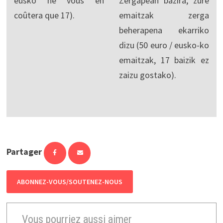
eusko ne vous en
Zergapean bazira, zure
coûtera que 17).
emaitzak zerga
beherapena ekarriko
dizu (50 euro / eusko-ko
emaitzak, 17 baizik ez
zaizu gostako).
Partager
ABONNEZ-VOUS/SOUTENEZ-NOUS
Vous pourriez aussi aimer