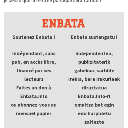
je pense que la rentrée politique sera torride !
Soutenez Enbata !
Enbata sustengatu !
Indépendant, sans
Independentea,
pub, en accès libre,
publizitaterik
financé par ses
gabekoa, sarbide
lecteurs
irekia, bere irakurleek
Faites un don à
diruztatua
Enbata.info
Enbata.Info-ri
ou abonnez-vous au
emaitza bat egin
mensuel papier
edo harpidetu
zaitezte