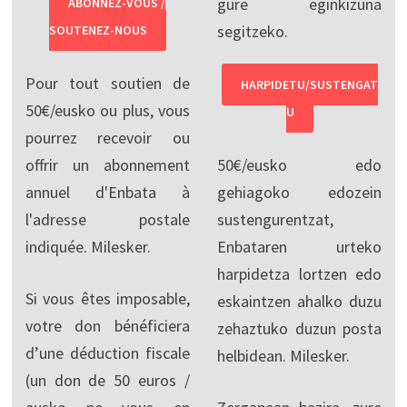
gure eginkizuna
ABONNEZ-VOUS /
segitzeko.
SOUTENEZ-NOUS
Pour tout soutien de
HARPIDETU/SUSTENGAT
50€/eusko ou plus, vous
U
pourrez recevoir ou
offrir un abonnement
50€/eusko edo
annuel d'Enbata à
gehiagoko edozein
l'adresse postale
sustengurentzat,
indiquée. Milesker.
Enbataren urteko
harpidetza lortzen edo
Si vous êtes imposable,
eskaintzen ahalko duzu
votre don bénéficiera
zehaztuko duzun posta
d’une déduction fiscale
helbidean. Milesker.
(un don de 50 euros /