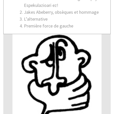
Espekulazioari ez!
Jakes Abeberry, obsèques et hommage
L’alternative
Première force de gauche