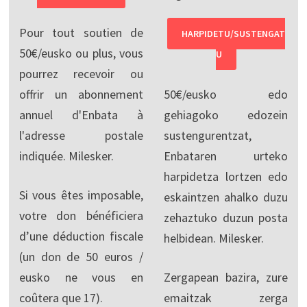
Pour tout soutien de
HARPIDETU/SUSTENGAT
50€/eusko ou plus, vous
U
pourrez recevoir ou
offrir un abonnement
50€/eusko edo
annuel d'Enbata à
gehiagoko edozein
l'adresse postale
sustengurentzat,
indiquée. Milesker.
Enbataren urteko
harpidetza lortzen edo
Si vous êtes imposable,
eskaintzen ahalko duzu
votre don bénéficiera
zehaztuko duzun posta
d’une déduction fiscale
helbidean. Milesker.
(un don de 50 euros /
eusko ne vous en
Zergapean bazira, zure
coûtera que 17).
emaitzak zerga