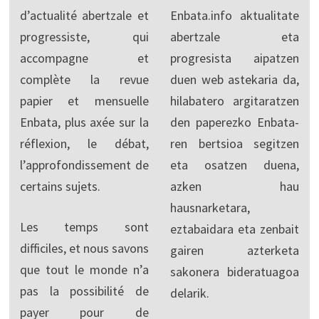
d’actualité abertzale et
Enbata.info aktualitate
progressiste, qui
abertzale eta
accompagne et
progresista aipatzen
complète la revue
duen web astekaria da,
papier et mensuelle
hilabatero argitaratzen
Enbata, plus axée sur la
den paperezko Enbata-
réflexion, le débat,
ren bertsioa segitzen
l’approfondissement de
eta osatzen duena,
certains sujets.
azken hau
hausnarketara,
Les temps sont
eztabaidara eta zenbait
difficiles, et nous savons
gairen azterketa
que tout le monde n’a
sakonera bideratuagoa
pas la possibilité de
delarik.
payer pour de