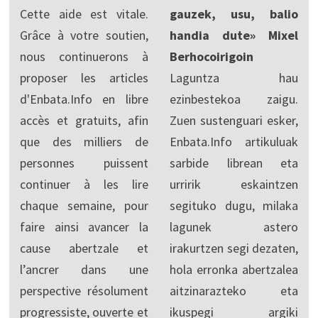
Cette aide est vitale.
gauzek, usu, balio
Grâce à votre soutien,
handia dute» Mixel
nous continuerons à
Berhocoirigoin
proposer les articles
Laguntza hau
d'Enbata.Info en libre
ezinbestekoa zaigu.
accès et gratuits, afin
Zuen sustenguari esker,
que des milliers de
Enbata.Info artikuluak
personnes puissent
sarbide librean eta
continuer à les lire
urririk eskaintzen
chaque semaine, pour
segituko dugu, milaka
faire ainsi avancer la
lagunek astero
cause abertzale et
irakurtzen segi dezaten,
l’ancrer dans une
hola erronka abertzalea
perspective résolument
aitzinarazteko eta
progressiste, ouverte et
ikuspegi argiki