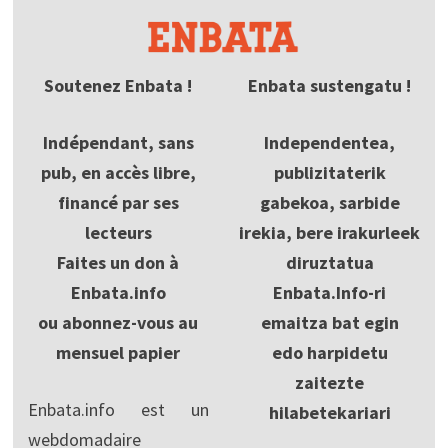
Soutenez Enbata !
Enbata sustengatu !
Indépendant, sans
Independentea,
pub, en accès libre,
publizitaterik
financé par ses
gabekoa, sarbide
lecteurs
irekia, bere irakurleek
Faites un don à
diruztatua
Enbata.info
Enbata.Info-ri
ou abonnez-vous au
emaitza bat egin
mensuel papier
edo harpidetu
zaitezte
Enbata.info est un
hilabetekariari
webdomadaire