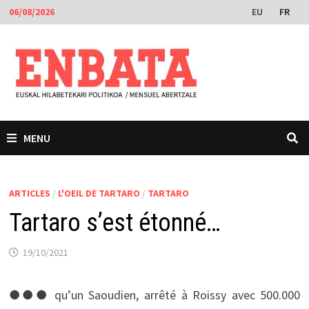
Passer
EU
FR
06/08/2026
au
contenu
MENU
ARTICLES
/
L'OEIL DE TARTARO
/
TARTARO
Tartaro s’est étonné…
19/10/2021
●●● qu’un Saoudien, arrêté à Roissy avec 500.000