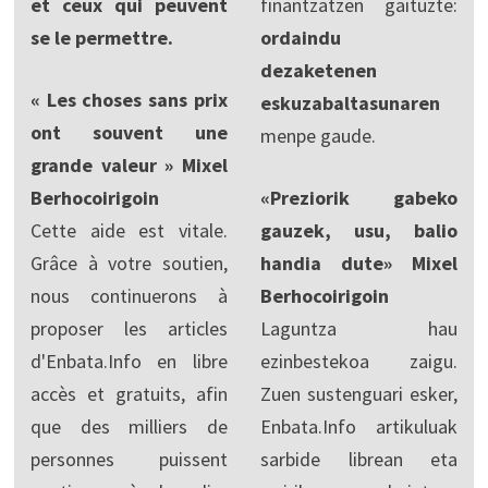
et ceux qui peuvent
finantzatzen gaituzte:
se le permettre.
ordaindu
dezaketenen
« Les choses sans prix
eskuzabaltasunaren
ont souvent une
menpe gaude.
grande valeur » Mixel
Berhocoirigoin
«Preziorik gabeko
Cette aide est vitale.
gauzek, usu, balio
Grâce à votre soutien,
handia dute» Mixel
nous continuerons à
Berhocoirigoin
proposer les articles
Laguntza hau
d'Enbata.Info en libre
ezinbestekoa zaigu.
accès et gratuits, afin
Zuen sustenguari esker,
que des milliers de
Enbata.Info artikuluak
personnes puissent
sarbide librean eta