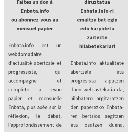
Faites un don à
diruztatua
Enbata.info
Enbata.Info-ri
ou abonnez-vous au
emaitza bat egin
mensuel papier
edo harpidetu
zaitezte
Enbata.info est un
hilabetekariari
webdomadaire
d’actualité abertzale et
Enbata.info aktualitate
progressiste, qui
abertzale eta
accompagne et
progresista aipatzen
complète la revue
duen web astekaria da,
papier et mensuelle
hilabatero argitaratzen
Enbata, plus axée sur la
den paperezko Enbata-
réflexion, le débat,
ren bertsioa segitzen
l’approfondissement de
eta osatzen duena,