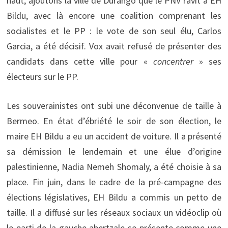
haut, ajoutons la ville de Durango que le PNV ravit à EH
Bildu, avec là encore une coalition comprenant les
socialistes et le PP : le vote de son seul élu, Carlos
Garcia, a été décisif. Vox avait refusé de présenter des
candidats dans cette ville pour «
concentrer
» ses
électeurs sur le PP.
Les souverainistes ont subi une déconvenue de taille à
Bermeo. En état d’ébriété le soir de son élection, le
maire EH Bildu a eu un accident de voiture. Il a présenté
sa démission le lendemain et une élue d’origine
palestinienne, Nadia Nemeh Shomaly, a été choisie à sa
place. Fin juin, dans le cadre de la pré-campagne des
élections législatives, EH Bildu a commis un petto de
taille. Il a diffusé sur les réseaux sociaux un vidéoclip où
le parti de la gauche abertzale se présente comme une