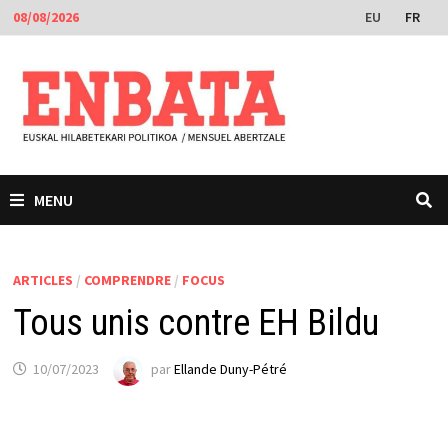
Passer
EU
FR
08/08/2026
au
contenu
MENU
ARTICLES
/
COMPRENDRE
/
FOCUS
Tous unis contre EH Bildu
10/07/2023
par
Ellande Duny-Pétré