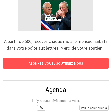
A partir de 50€, recevez chaque mois le mensuel Enbata
dans votre boîte aux lettres. Merci de votre soutien !
ABONNEZ-VOUS / SOUTENEZ-NOUS
Agenda
Il n’y a aucun évènement à venir.
Voir le calendrier