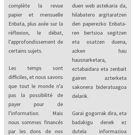
complète la revue
duen web astekaria da,
papier et mensuelle
hilabatero argitaratzen
Enbata, plus axée sur la
den paperezko Enbata-
réflexion, le débat,
ren bertsioa segitzen
l’approfondissement de
eta osatzen duena,
certains sujets.
azken hau
hausnarketara,
Les temps sont
eztabaidara eta zenbait
difficiles, et nous savons
gairen azterketa
que tout le monde n’a
sakonera bideratuagoa
pas la possibilité de
delarik.
payer pour de
l’information. Mais
Garai gogorrak dira, eta
nous sommes financés
badakigu denek ez
par les dons de nos
dutela informazioa