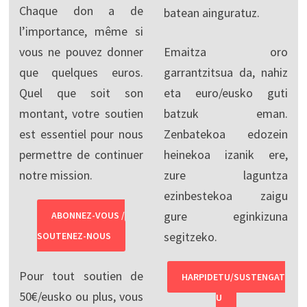
Chaque don a de
batean ainguratuz.
l’importance, même si
vous ne pouvez donner
Emaitza oro
que quelques euros.
garrantzitsua da, nahiz
Quel que soit son
eta euro/eusko guti
montant, votre soutien
batzuk eman.
est essentiel pour nous
Zenbatekoa edozein
permettre de continuer
heinekoa izanik ere,
notre mission.
zure laguntza
ezinbestekoa zaigu
gure eginkizuna
ABONNEZ-VOUS /
segitzeko.
SOUTENEZ-NOUS
Pour tout soutien de
HARPIDETU/SUSTENGAT
50€/eusko ou plus, vous
U