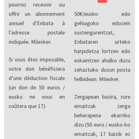
pourrez recevoir ou
offrir un abonnement
50€/eusko edo
annuel d'Enbata à
gehiagoko edozein
l'adresse postale
sustengurentzat,
indiquée. Milesker.
Enbataren urteko
harpidetza lortzen edo
Si vous êtes imposable,
eskaintzen ahalko duzu
votre don bénéficiera
zehaztuko duzun posta
d’une déduction fiscale
helbidean. Milesker.
(un don de 50 euros /
eusko ne vous en
Zergapean bazira, zure
coûtera que 17).
emaitzak zerga
beherapena ekarriko
dizu (50 euro / eusko-ko
emaitzak, 17 baizik ez