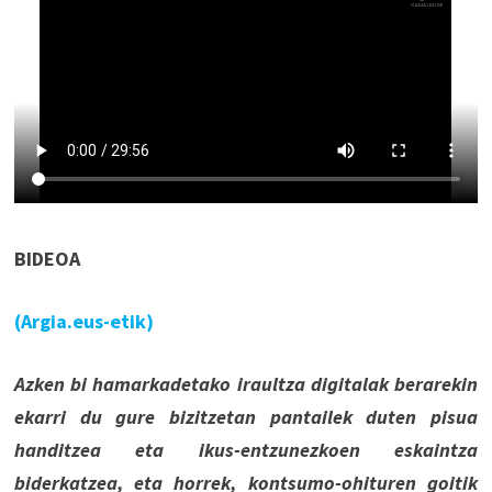
BIDEOA
(Argia.eus-etik)
Azken bi hamarkadetako iraultza digitalak berarekin
ekarri du gure bizitzetan pantailek duten pisua
handitzea eta ikus-entzunezkoen eskaintza
biderkatzea, eta horrek, kontsumo-ohituren goitik