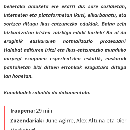
beherako aldaketa ere ekarri du: sare sozialetan,
interneten eta plataformetan ikusi, elkarbanatu, eta
sortzen ditugu ikus-entzunezko edukiak. Baina zein
hizkuntzatan iristen zaizkigu eduki horiek? Ba al du
eraginik euskararen normalizazio prozesuan?
Hainbat adituren iritzi eta ikus-entzunezko munduko
aurpegi ezagunen esperientzien eskutik, euskarak
pantailetan bizi dituen erronkak ezagutuko ditugu
lan honetan.
Kanaldudek zabaldu du dokumentala.
Iraupena:
29 min
Zuzendariak:
June Agirre, Alex Altuna eta Oier