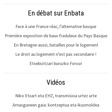
En débat sur Enbata
Face à une France réac, l’alternative basque
Première exposition de baux fraduleux du Pays Basque
En Bretagne aussi, batailles pour le logement
Le droit au logement n’est pas secondaire !
Etxebizitzari buruzko Foroa!
Vidéos
Niko Etxart eta EHZ, transmisioa urtez urte
Arnasguneen gaia: kontzeptua eta ikusmoldea