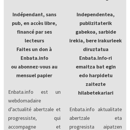
Indépendant, sans
Independentea,
pub, en accès libre,
publizitaterik
financé par ses
gabekoa, sarbide
lecteurs
irekia, bere irakurleek
Faites un don à
diruztatua
Enbata.info
Enbata.Info-ri
ou abonnez-vous au
emaitza bat egin
mensuel papier
edo harpidetu
zaitezte
Enbata.info est un
hilabetekariari
webdomadaire
d’actualité abertzale et
Enbata.info aktualitate
progressiste, qui
abertzale eta
accompagne et
progresista aipatzen