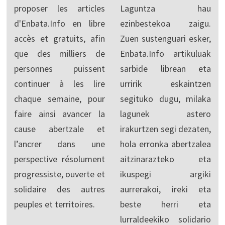
proposer les articles
Laguntza hau
d'Enbata.Info en libre
ezinbestekoa zaigu.
accès et gratuits, afin
Zuen sustenguari esker,
que des milliers de
Enbata.Info artikuluak
personnes puissent
sarbide librean eta
continuer à les lire
urririk eskaintzen
chaque semaine, pour
segituko dugu, milaka
faire ainsi avancer la
lagunek astero
cause abertzale et
irakurtzen segi dezaten,
l’ancrer dans une
hola erronka abertzalea
perspective résolument
aitzinarazteko eta
progressiste, ouverte et
ikuspegi argiki
solidaire des autres
aurrerakoi, ireki eta
peuples et territoires.
beste herri eta
lurraldeekiko solidario