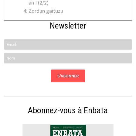
an I (2/2)
Zordun gaituzu
Newsletter
Abonnez-vous à Enbata