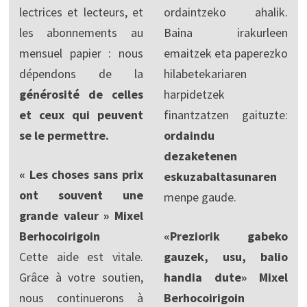
lectrices et lecteurs, et
ordaintzeko ahalik.
les abonnements au
Baina irakurleen
mensuel papier : nous
emaitzek eta paperezko
dépendons de la
hilabetekariaren
générosité de celles
harpidetzek
et ceux qui peuvent
finantzatzen gaituzte:
se le permettre.
ordaindu
dezaketenen
« Les choses sans prix
eskuzabaltasunaren
ont souvent une
menpe gaude.
grande valeur » Mixel
Berhocoirigoin
«Preziorik gabeko
Cette aide est vitale.
gauzek, usu, balio
Grâce à votre soutien,
handia dute» Mixel
nous continuerons à
Berhocoirigoin