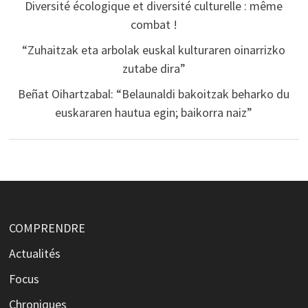
Diversité écologique et diversité culturelle : même
combat !
“Zuhaitzak eta arbolak euskal kulturaren oinarrizko
zutabe dira”
Beñat Oihartzabal: “Belaunaldi bakoitzak beharko du
euskararen hautua egin; baikorra naiz”
COMPRENDRE
Actualités
Focus
Chroniques