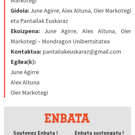
Markotegi
Gidoia:
June Agirre, Alex Altuna, Oier Markotegi
eta Pantailak Euskaraz
Ekoizpena:
June Agirre, Alex Altuna, Oier
Markotegi – Mondragon Unibertsitatea
Kontaktua:
pantailakeuskaraz@gmail.com
Egilea(k):
June Agirre
Alex Altuna
Oier Markotegi
Soutenez Enbata !
Enbata sustengatu !