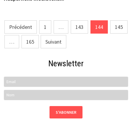
Pagination
Précédent
1
…
143
144
145
des
…
165
Suivant
publications
Newsletter