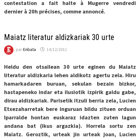
contestation a fait halte à Mugerre vendredi
dernier à 20h précises, comme annoncé.
Maiatz literatur aldizkariak 30 urte
par
Enbata
14/12/2011
Heldu den otsailean 30 urte eginen du Maiatz
literatur aldizkaria lehen aldikotz agertu zela. Hiru
hamarkadaren buruan, sekulan bezain bizkor,
hastapeneko indar eta ilusiotik izpirik galdu gabe,
dirau aldizkariak. Parisetik itzuli berria zela, Lucien
Etxezaharretak bere inguruan bildu zituen orduan
Iparralde hontan euskaraz idazten zuten lagun
andana bat (ikus argazkia). Horrela sortu zen
Maiatz. Geroztik, urteak jin urteak joan, Lucien