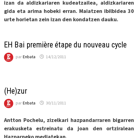
izan da aldizkariaren kudeatzailea, aldizkariaren
gida eta arima hobeki erran. Maiatzen ibilbidea 30
urte horietan zein izan den kondatzen dauku.
EH Bai première étape du nouveau cycle
par
Enbata
14/12/2011
(He)zur
par
Enbata
30/11/2011
Antton Pochelu, zizelkari hazpandarraren bigarren
erakusketa estreinatu da joan den ortziralean
Hazparneko mediatekan.