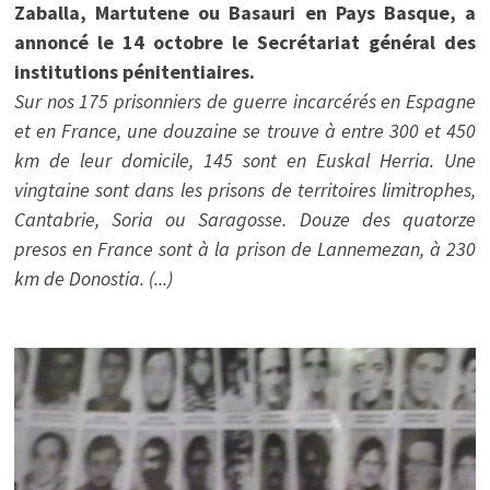
Zaballa, Martutene ou Basauri en Pays Basque, a
annoncé le 14 octobre le Secrétariat général des
institutions pénitentiaires.
Sur nos 175 prisonniers de guerre incarcérés en Espagne
et en France, une douzaine se trouve à entre 300 et 450
km de leur domicile, 145 sont en Euskal Herria. Une
vingtaine sont dans les prisons de territoires limitrophes,
Cantabrie, Soria ou Saragosse. Douze des quatorze
presos en France sont à la prison de Lannemezan, à 230
km de Donostia. (...)