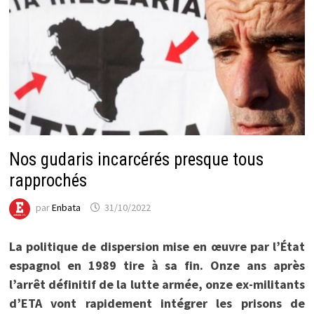
Nos gudaris incarcérés presque tous
rapprochés
par
Enbata
31/10/2022
La politique de dispersion mise en œuvre par l’État
espagnol en 1989 tire à sa fin. Onze ans après
l’arrêt définitif de la lutte armée, onze ex-militants
d’ETA vont rapidement intégrer les prisons de