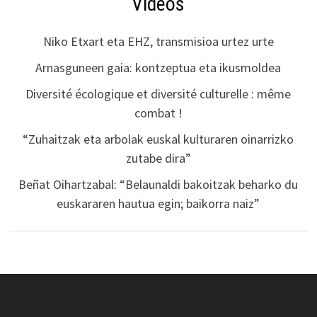
Vidéos
Niko Etxart eta EHZ, transmisioa urtez urte
Arnasguneen gaia: kontzeptua eta ikusmoldea
Diversité écologique et diversité culturelle : même
combat !
“Zuhaitzak eta arbolak euskal kulturaren oinarrizko
zutabe dira”
Beñat Oihartzabal: “Belaunaldi bakoitzak beharko du
euskararen hautua egin; baikorra naiz”