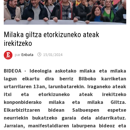
Milaka giltza etorkizuneko ateak
irekitzeko
par
Enbata
15/01/2024
BIDEOA - Ideologia askotako milaka eta milaka
lagun elkartu dira berriz Bilboko karriketan
urtarrilaren 13an, larunbatarekin. Iraganeko ateak
itxi eta etorkizuneko ateak irekitzeko
konponbiderako milaka eta milaka Giltza.
Elkarbizitzaren bidean Salbuespen espetxe
neurriekin bukatzeko garaia dela aldarrikatuz.
Jarraian, manifestaldiaren laburpena bideoz eta