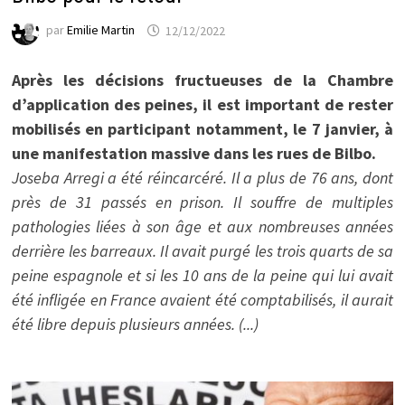
par
Emilie Martin
12/12/2022
Après les décisions fructueuses de la Chambre
d’application des peines, il est important de rester
mobilisés en participant notamment, le 7 janvier, à
une manifestation massive dans les rues de Bilbo.
Joseba Arregi a été réincarcéré. Il a plus de 76 ans, dont
près de 31 passés en prison. Il souffre de multiples
pathologies liées à son âge et aux nombreuses années
derrière les barreaux. Il avait purgé les trois quarts de sa
peine espagnole et si les 10 ans de la peine qui lui avait
été infligée en France avaient été comptabilisés, il aurait
été libre depuis plusieurs années. (...)