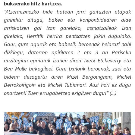
bukaerako hitz hartzea.
"Atzeraezinezko bide batean jarri gaituzten etapak
gainditu ditugu, bakea eta konponbidearen alde
arriskatzen gai izan garelako, asmatzaileak izan
girelako, Herritik herrira pentsatzen jakin dugulako.
Gaur, gure agurrik eta babesik beroenak helarazi nahi
dizkiegu, datorren apirilaren 2 eta 3 an Pariseko
auzitegian epaituak izanen diren Txetx Etcheverry eta
Bea Molle bakegileei. Gure txalorik beroenak, zuei eta
bidean desagertu diren Mizel Bergouignan, Michel
Berrokoirigoin eta Michel Tubianari. Auzi hori ez dugu
onartzen!! Zuen errugabetzea exigitzen dugu!" (...)