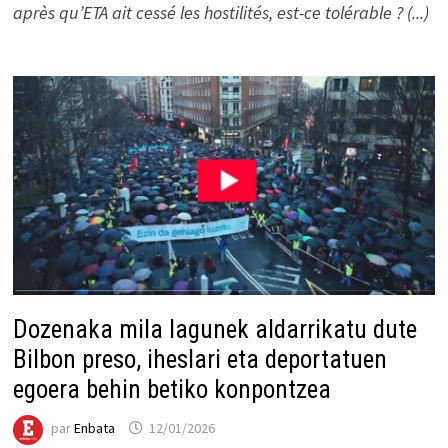
après qu’ETA ait cessé les hostilités, est-ce tolérable ? (...)
Dozenaka mila lagunek aldarrikatu dute
Bilbon preso, iheslari eta deportatuen
egoera behin betiko konpontzea
par
Enbata
12/01/2026