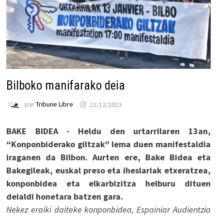
Bilboko manifarako deia
par
Tribune Libre
22/12/2023
BAKE BIDEA - Heldu den urtarrilaren 13an,
“Konponbiderako giltzak” lema duen manifestaldia
iraganen da Bilbon. Aurten ere, Bake Bidea eta
Bakegileak, euskal preso eta iheslariak etxeratzea,
konponbidea eta elkarbizitza helburu dituen
deialdi honetara batzen gara.
Nekez eraiki daiteke konponbidea, Espainiar Audientzia