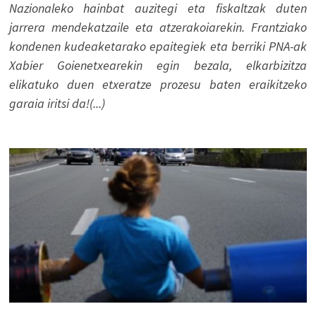
Nazionaleko hainbat auzitegi eta fiskaltzak duten
jarrera mendekatzaile eta atzerakoiarekin. Frantziako
kondenen kudeaketarako epaitegiek eta berriki PNA-ak
Xabier Goienetxearekin egin bezala, elkarbizitza
elikatuko duen etxeratze prozesu baten eraikitzeko
garaia iritsi da!(...)