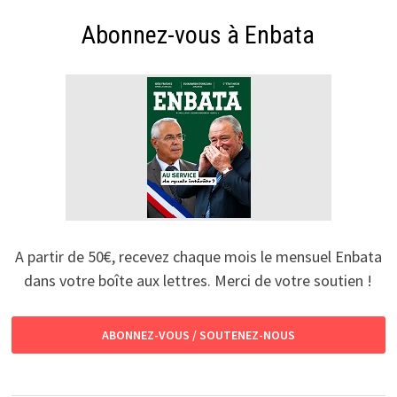
Abonnez-vous à Enbata
A partir de 50€, recevez chaque mois le mensuel Enbata
dans votre boîte aux lettres. Merci de votre soutien !
ABONNEZ-VOUS / SOUTENEZ-NOUS