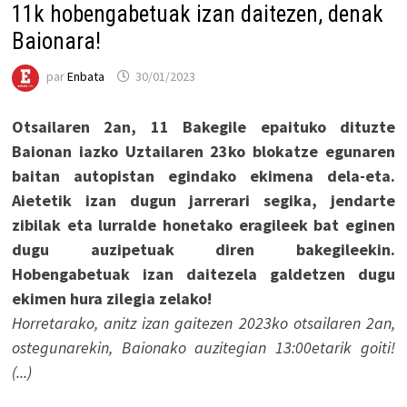
11k hobengabetuak izan daitezen, denak
Baionara!
par
Enbata
30/01/2023
Otsailaren 2an, 11 Bakegile epaituko dituzte
Baionan iazko Uztailaren 23ko blokatze egunaren
baitan autopistan egindako ekimena dela-eta.
Aietetik izan dugun jarrerari segika, jendarte
zibilak eta lurralde honetako eragileek bat eginen
dugu auzipetuak diren bakegileekin.
Hobengabetuak izan daitezela galdetzen dugu
ekimen hura zilegia zelako!
Horretarako, anitz izan gaitezen 2023ko otsailaren 2an,
ostegunarekin, Baionako auzitegian 13:00etarik goiti!
(...)