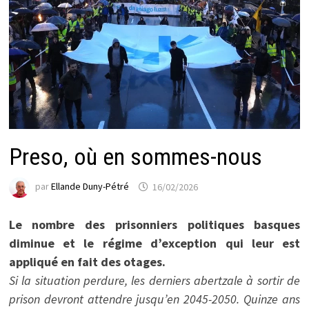
Preso, où en sommes-nous
par
Ellande Duny-Pétré
16/02/2026
Le nombre des prisonniers politiques basques
diminue et le régime d’exception qui leur est
appliqué en fait des otages.
Si la situation perdure, les derniers abertzale à sortir de
prison devront attendre jusqu’en 2045-2050. Quinze ans