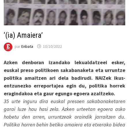
‘(ia) Amaiera’
par
Enbata
10/10/2022
Azken denboran izandako lekualdatzeei esker,
euskal preso politikoen sakabanaketa eta urruntze
politika amaitzen ari dela badirudi. NAIZek ikus-
entzunezko erreportajea egin du, politika horrek
eragindakoa eta gaur egungo egoera azaltzeko.
35 urte inguru dira euskal presoen sakabanaketaren
garai luze hau hasi zela. Azken urteetan egoera asko
hobetu den arren, urruntzeak oraindik jarraitzen du.
Politika horren behin betiko amaiera eta etxerako bidea