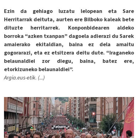
Ezin da gehiago luzatu lelopean eta Sare
Herritarrak deituta, aurten ere Bilboko kaleak bete
dituzte herritarrek. Konponbidearen aldeko
borroka “azken txanpan” dagoela adierazi du Sarek
amaierako ekitaldian, baina ez dela amaitu
gogorarazi, eta ez etsitzera deitu dute. “Iraganeko
belaunaldiei zor diegu, baina, batez ere,
etorkizuneko belaunaldiei”.
Argia.eus-etik. (...)