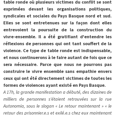
table ronde où plusieurs victimes du conflit se sont
exprimées devant les organisations politiques,
syndicales et sociales du Pays Basque nord et sud.
Elles se sont entretenues sur la façon dont elles
entrevoient la poursuite de la construction du
vivre-ensemble. Il a été gratifiant d'entendre les
réflexions de personnes qui ont tant souffert de la
violence. Ce type de table ronde est indispensable,
et nous continuerons à le faire autant de fois que ce
sera nécessaire. Parce que nous ne pourrons pas
construire le vivre ensemble sans empathie envers
ceux qui ont été directement victimes de toutes les
formes de violences ayant existé en Pays Basque.
A 17h, la grande manifestation a débuté, des dizaines de
milliers de personnes s'étaient retrouvées sur la rue
Autonomia, sous le slogan « Le retour maintenant » « le
retour des prisonnier.e.s et exilé.e.s chez eux maintenant