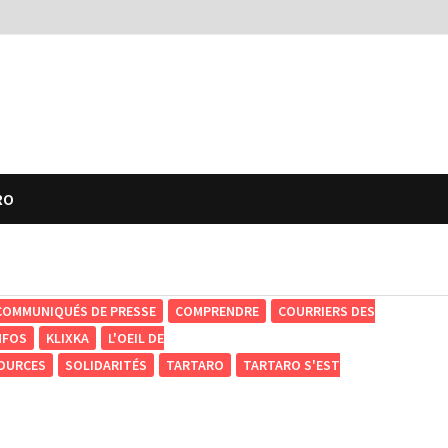
RO
COMMUNIQUÉS DE PRESSE
COMPRENDRE
COURRIERS DES
NFOS
KLIXKA
L'OEIL DE
OURCES
SOLIDARITÉS
TARTARO
TARTARO S'EST