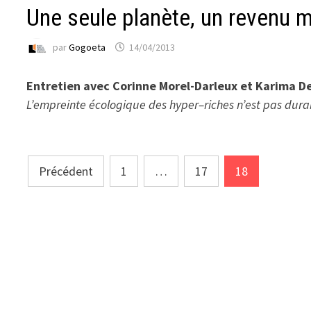
Une seule planète, un revenu 
par
Gogoeta
14/04/2013
Entretien avec Corinne Morel-Darleux et Karima De
L’empreinte écologique des hyper–riches n’est pas durabl
Pagination
Précédent
1
…
17
18
des
publications