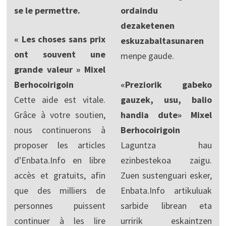
se le permettre.
ordaindu
dezaketenen
« Les choses sans prix
eskuzabaltasunaren
ont souvent une
menpe gaude.
grande valeur » Mixel
Berhocoirigoin
«Preziorik gabeko
Cette aide est vitale.
gauzek, usu, balio
Grâce à votre soutien,
handia dute» Mixel
nous continuerons à
Berhocoirigoin
proposer les articles
Laguntza hau
d'Enbata.Info en libre
ezinbestekoa zaigu.
accès et gratuits, afin
Zuen sustenguari esker,
que des milliers de
Enbata.Info artikuluak
personnes puissent
sarbide librean eta
continuer à les lire
urririk eskaintzen