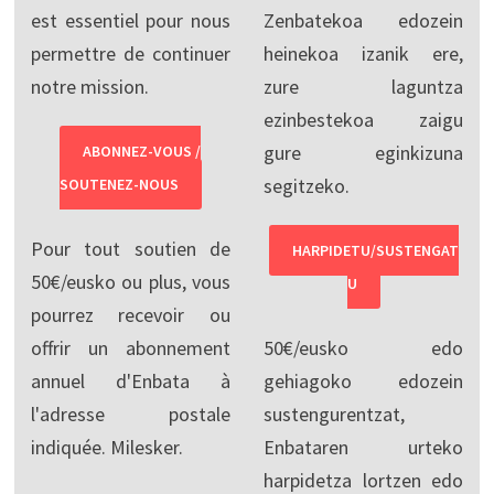
est essentiel pour nous
Zenbatekoa edozein
permettre de continuer
heinekoa izanik ere,
notre mission.
zure laguntza
ezinbestekoa zaigu
gure eginkizuna
ABONNEZ-VOUS /
segitzeko.
SOUTENEZ-NOUS
Pour tout soutien de
HARPIDETU/SUSTENGAT
50€/eusko ou plus, vous
U
pourrez recevoir ou
offrir un abonnement
50€/eusko edo
annuel d'Enbata à
gehiagoko edozein
l'adresse postale
sustengurentzat,
indiquée. Milesker.
Enbataren urteko
harpidetza lortzen edo