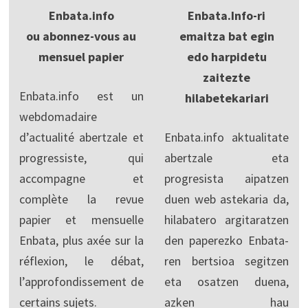
Enbata.info
Enbata.Info-ri
ou abonnez-vous au
emaitza bat egin
mensuel papier
edo harpidetu
zaitezte
Enbata.info est un
hilabetekariari
webdomadaire
d’actualité abertzale et
Enbata.info aktualitate
progressiste, qui
abertzale eta
accompagne et
progresista aipatzen
complète la revue
duen web astekaria da,
papier et mensuelle
hilabatero argitaratzen
Enbata, plus axée sur la
den paperezko Enbata-
réflexion, le débat,
ren bertsioa segitzen
l’approfondissement de
eta osatzen duena,
certains sujets.
azken hau