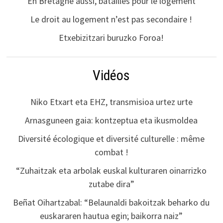
En Bretagne aussi, batailles pour le logement
Le droit au logement n’est pas secondaire !
Etxebizitzari buruzko Foroa!
Vidéos
Niko Etxart eta EHZ, transmisioa urtez urte
Arnasguneen gaia: kontzeptua eta ikusmoldea
Diversité écologique et diversité culturelle : même
combat !
“Zuhaitzak eta arbolak euskal kulturaren oinarrizko
zutabe dira”
Beñat Oihartzabal: “Belaunaldi bakoitzak beharko du
euskararen hautua egin; baikorra naiz”