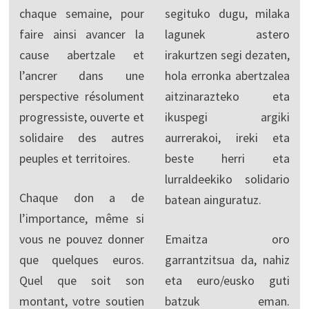
chaque semaine, pour
segituko dugu, milaka
faire ainsi avancer la
lagunek astero
cause abertzale et
irakurtzen segi dezaten,
l’ancrer dans une
hola erronka abertzalea
perspective résolument
aitzinarazteko eta
progressiste, ouverte et
ikuspegi argiki
solidaire des autres
aurrerakoi, ireki eta
peuples et territoires.
beste herri eta
lurraldeekiko solidario
Chaque don a de
batean ainguratuz.
l’importance, même si
vous ne pouvez donner
Emaitza oro
que quelques euros.
garrantzitsua da, nahiz
Quel que soit son
eta euro/eusko guti
montant, votre soutien
batzuk eman.