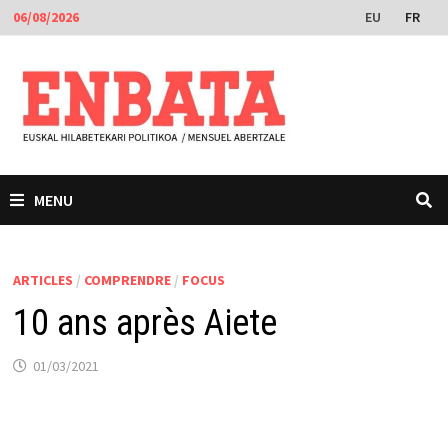
Passer
EU
FR
06/08/2026
au
contenu
MENU
ARTICLES
/
COMPRENDRE
/
FOCUS
10 ans après Aiete
01/03/2021