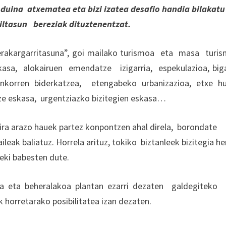
 duina atxematea eta bizi izatea desafio handia bilakat
ltasun bereziak dituztenentzat.
 “erakargarritasuna”, goi mailako turismoa eta masa turi
kasa, alokairuen emendatze izigarria, espekulazioa, big
aunkorren biderkatzea, etengabeko urbanizazioa, etxe h
kitze eskasa, urgentziazko bizitegien eskasa…
i dira arazo hauek partez konpontzen ahal direla, borondate
ileak baliatuz. Horrela arituz, tokiko biztanleek bizitegia he
eki babesten dute.
arta eta beheralakoa plantan ezarri dezaten galdegiteko
k horretarako posibilitatea izan dezaten.