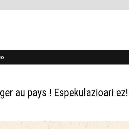
RO
oger au pays ! Espekulazioari ez!