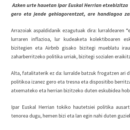
Azken urte hauetan Ipar Euskal Herrian etxebizitza
gero eta jende gehiagorentzat, are handiagoa zai
Arrazoiak aspaldidanik ezagutuak dira: lurraldearen
lurraren inflazioa, lur kudeaketa kolektiboaren es
bizitegien eta Airbnb gisako bizitegi mueblatu ir
zaharberritzeko politika urriak, bizitegi sozialen erai
Alta, fatalitaterik ez da: lurralde batzuk frogatzen ar
politikoa izanez gero eta tresna eta dispositibo berritza
atxemateko eta herrian bizitzeko duten eskubidea hob
Ipar Euskal Herrian tokiko hautetsiei politika aus
tenorea dugu, hemen bizi eta lan egin nahi duten guzie