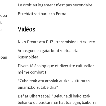
Le droit au logement n’est pas secondaire !
Etxebizitzari buruzko Foroa!
ndea
ak
Vidéos
ko
Niko Etxart eta EHZ, transmisioa urtez urte
Arnasguneen gaia: kontzeptua eta
ikusmoldea
iboan
Diversité écologique et diversité culturelle :
même combat !
“Zuhaitzak eta arbolak euskal kulturaren
oinarrizko zutabe dira”
Beñat Oihartzabal: “Belaunaldi bakoitzak
beharko du euskararen hautua egin; baikorra