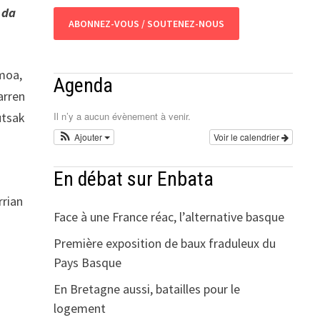
u da
ABONNEZ-VOUS / SOUTENEZ-NOUS
smoa,
Agenda
arren
Il n’y a aucun évènement à venir.
utsak
Ajouter
Voir le calendrier
En débat sur Enbata
rrian
Face à une France réac, l’alternative basque
Première exposition de baux fraduleux du
Pays Basque
En Bretagne aussi, batailles pour le
logement