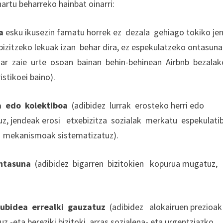
artu beharreko hainbat oinarri:
a
esku ikusezin famatu horrek ez dezala gehiago tokiko je
bizitzeko lekuak izan behar dira, ez espekulatzeko ontasun
ehar zaie urte osoan bainan behin-behinean Airbnb bezala
stikoei baino).
oa edo kolektiboa
(adibidez lurrak erosteko herri edo
stuz, jendeak erosi etxebizitza sozialak merkatu espekulat
o mekanismoak sistematizatuz).
entasuna
(adibidez bigarren bizitokien kopurua mugatuz,
kubidea errealki gauzatuz
(adibidez alokairuen prezioak
z -eta bereziki bizitoki arras sozialena- eta urgentziazko