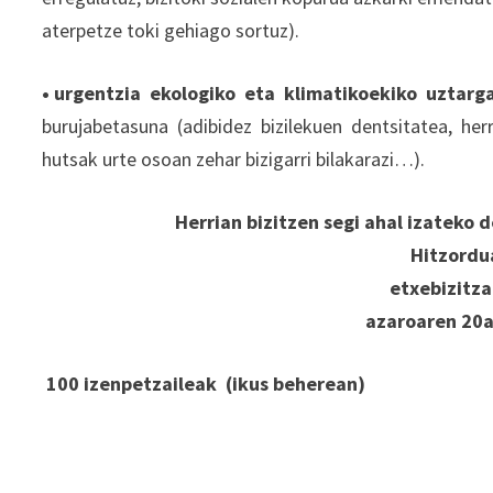
aterpetze toki gehiago sortuz).
• urgentzia ekologiko eta klimatikoekiko uztarg
burujabetasuna (adibidez bizilekuen dentsitatea, herri
hutsak urte osoan zehar bizigarri bilakarazi…).
Herrian bizitzen segi ahal izateko 
Hitzordu
etxebizitz
azaroaren 20a
100 izenpetzaileak (ikus beherean)