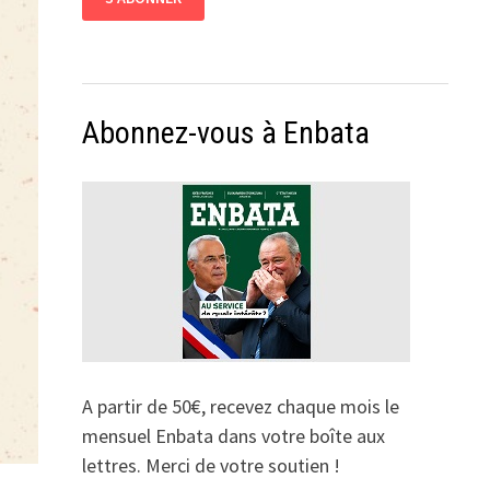
Abonnez-vous à Enbata
A partir de 50€, recevez chaque mois le
mensuel Enbata dans votre boîte aux
lettres. Merci de votre soutien !