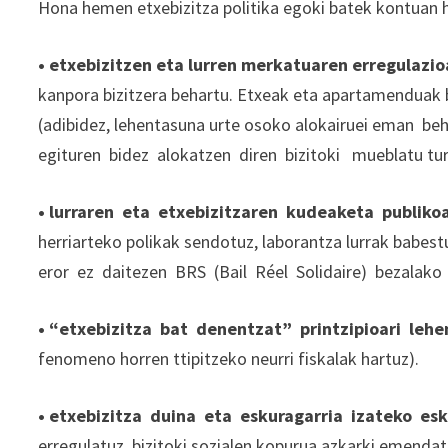
Hona hemen etxebizitza politika egoki batek kontuan h
• etxebizitzen eta lurren merkatuaren erregulazio
kanpora bizitzera behartu. Etxeak eta apartamenduak 
(adibidez, lehentasuna urte osoko alokairuei eman b
egituren bidez alokatzen diren bizitoki mueblatu turi
• lurraren eta etxebizitzaren kudeaketa publik
herriarteko polikak sendotuz, laborantza lurrak babe
eror ez daitezen BRS (Bail Réel Solidaire) bezalak
• “etxebizitza bat denentzat” printzipioari leh
fenomeno horren ttipitzeko neurri fiskalak hartuz).
• etxebizitza duina eta eskuragarria izateko es
erregulatuz, bizitoki sozialen kopurua azkarki emendatu